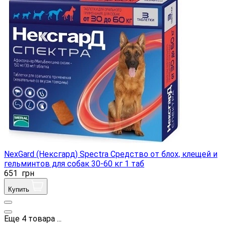
NexGard (Нексгард) Spectra Средство от блох, клещей и
гельминтов для собак 30-60 кг 1 таб
651
грн
Купить
Еще
4
товара
...