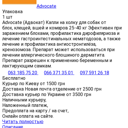
Advocate
Упаковка
1 шт
Advocate (Адвокат) Капли на холку для собак от
блох, клещей, вшей и комаров 25-40 кг Эфективен при
заражением блохами, профилактика дирофиляриоза и
лечение гастроинтестинальных нематодозов, а также
лечение и профилактика ангиостронгилёза,
кренозомоза. Препарат может использоваться при
лечении аллергического блошиного дерматита.
Препарат разрешен к применению беременным и
лактирующим самкам.
063 185 75 20
066 371 35 01
097 591 26 18
Бесплатно
Курьер по Киеву от
1500
грн
Доставка Новая почта отделение от
2500
грн
Доставка курьер по Украине от
3500
грн
Наличными курьеру,
Наложенный платеж,
Предоплата на карту / на счет,
Онлайн оплата на сайте.
Читать полностью
Описание