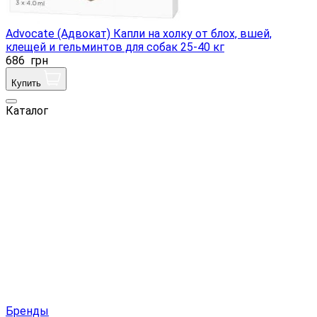
Advocate (Адвокат) Капли на холку от блох, вшей,
клещей и гельминтов для собак 25-40 кг
686
грн
Купить
Каталог
Бренды