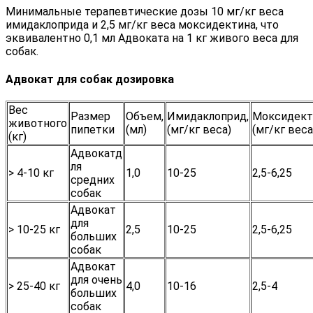
Минимальные терапевтические дозы 10 мг/кг веса
имидаклоприда и 2,5 мг/кг веса моксидектина, что
эквивалентно 0,1 мл Адвоката на 1 кг живого веса для
собак.
Адвокат для собак дозировка
Вес
Размер
Объем,
Имидаклоприд,
Моксидект
животного
пипетки
(мл)
(мг/кг веса)
(мг/кг веса
(кг)
Адвокатд
ля
> 4-10 кг
1,0
10-25
2,5-6,25
средних
собак
Адвокат
для
> 10-25 кг
2,5
10-25
2,5-6,25
больших
собак
Адвокат
для очень
> 25-40 кг
4,0
10-16
2,5-4
больших
собак