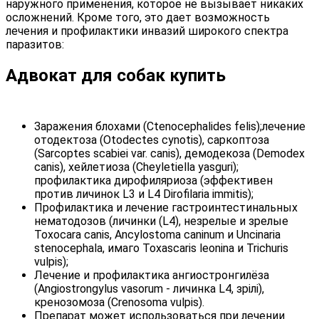
наружного применения, которое не вызывает никаких
осложнений. Кроме того, это дает возможность
лечения и профилактики инвазий широкого спектра
паразитов:
Адвокат для собак купить
Заражения блохами (Ctenocephalides felis);лечение
отодектоза (Otodectes cynotis), саркоптоза
(Sarcoptes scabiei var. canis), демодекоза (Demodex
canis), хейлетиоза (Cheyletiella yasguri);
профилактика дирофиляриоза (эффективен
против личинок L3 и L4 Dirofilaria immitis);
Профилактика и лечение гастроинтестинальных
нематодозов (личинки (L4), незрелые и зрелые
Toxocara canis, Ancylostoma caninum и Uncinaria
stenocephala, имаго Toxascaris leonina и Trichuris
vulpis);
Лечение и профилактика ангиостронгилёза
(Angiostrongylus vasorum - личинка L4, зрілі),
кренозомоза (Сrenosoma vulpis).
Препарат может использоваться при лечении