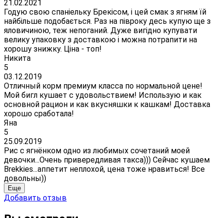
21.02.2021
Годую свою спаніельку Брекісом, і цей смак з ягням їй
найбільше подобається. Раз на півроку десь купую ще з
яловичиною, теж непоганий. Дуже вигідно купувати
велику упаковку з доставкою і можна потрапити на
хорошу знижку. Ціна - топ!
Никита
5
03.12.2019
Отличный корм премиум класса по нормальной цене!
Мой бигл кушает с удовольствием! Использую и как
основной рацион и как вкусняшки к кашкам! Доставка
хорошо сработала!
Яна
5
25.09.2019
Рис с ягнёнком одно из любимых сочетаний моей
девочки...Очень привередливая такса))) Сейчас кушаем
Brekkies...аппетит неплохой, цена тоже нравиться! Все
довольны))
Еще
Добавить отзыв