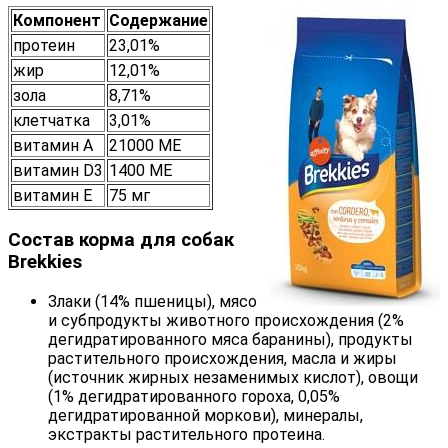
Компонент
Содержание
протеин
23,01%
жир
12,01%
зола
8,71%
клетчатка
3,01%
витамин А
21000 МЕ
витамин D3
1400 МЕ
витамин Е
75 мг
Состав корма для собак
Brekkies
Злаки (14% пшеницы), мясо
и субпродукты животного происхождения (2%
дегидратированного мяса баранины), продукты
растительного происхождения, масла и жиры
(источник жирных незаменимых кислот), овощи
(1% дегидратированного гороха, 0,05%
дегидратированной моркови), минералы,
экстракты растительного протеина.