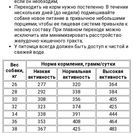
если он необходим;
Переходить на корм нужно постепенно. В течении
нескольких дней (до недели) подмешивайте
собаке новое питание в привычное небольшими
порциями, чтобы ее пищевая система привыкла к
новому составу. При плавном переходе можно
исключить или минимизировать расстройство
желудочно-кишечного тракта;
У питомца всегда должен быть доступ к чистой и
свежей воде.
Норма кормления, грамм/сутки
Вес
собаки,
Низкая
Нормальная
Высокая
кг
активность
активность
активность
26
277
320
364
28
292
338
384
30
308
356
405
32
323
374
425
34
338
391
444
36
353
408
464
38
367
425
483