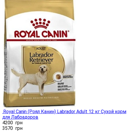
.Royal Canin (Роял Канин) Labrador Adult 12 кг Сухой корм
для Лабрадоров
4200
грн
3570
грн