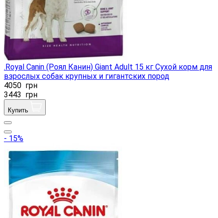
.Royal Canin (Роял Канин) Giant Adult 15 кг Сухой корм для
взрослых собак крупных и гигантских пород
4050
грн
3443
грн
Купить
- 15%