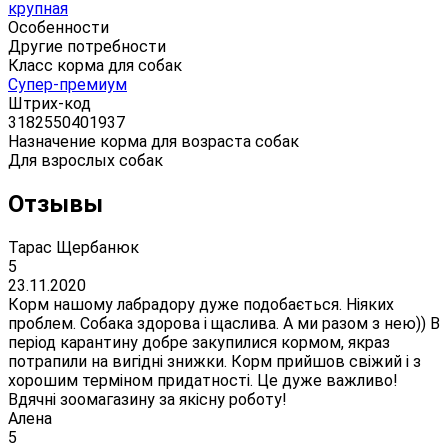
крупная
Особенности
Другие потребности
Класс корма для собак
Супер-премиум
Штрих-код
3182550401937
Назначение корма для возраста собак
Для взрослых собак
Отзывы
Тарас Щербанюк
5
23.11.2020
Корм нашому лабрадору дуже подобається. Ніяких
проблем. Собака здорова і щаслива. А ми разом з нею)) В
період карантину добре закупилися кормом, якраз
потрапили на вигідні знижки. Корм прийшов свіжий і з
хорошим терміном придатності. Це дуже важливо!
Вдячні зоомагазину за якісну роботу!
Алена
5