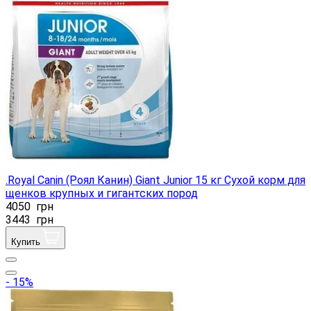
.Royal Canin (Роял Канин) Giant Junior 15 кг Сухой корм для
щенков крупных и гигантских пород
4050
грн
3443
грн
Купить
- 15%