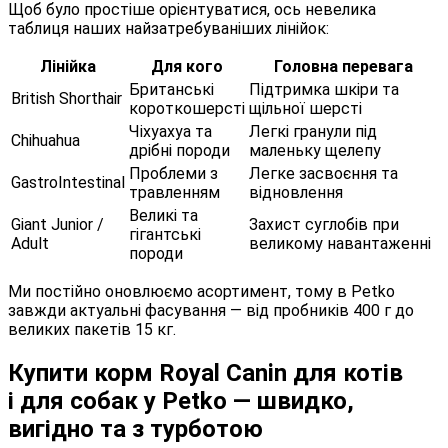
Щоб було простіше орієнтуватися, ось невелика
таблиця наших найзатребуваніших лінійок:
Лінійка
Для кого
Головна перевага
Британські
Підтримка шкіри та
British Shorthair
короткошерсті
щільної шерсті
Чіхуахуа та
Легкі гранули під
Chihuahua
дрібні породи
маленьку щелепу
Проблеми з
Легке засвоєння та
GastroIntestinal
травленням
відновлення
Великі та
Giant Junior /
Захист суглобів при
гігантські
Adult
великому навантаженні
породи
Ми постійно оновлюємо асортимент, тому в Petko
завжди актуальні фасування — від пробників 400 г до
великих пакетів 15 кг.
Купити корм Royal Canin для котів
і для собак у Petko — швидко,
вигідно та з турботою