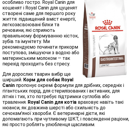
особливо гостро. Royal Canin для
кошенят і Royal Canin для цуценят
створені саме для першого року
життя: підвищений вміст енергії,
легкозасвоювані білки та
речовини, які сприяють
правильному формуванню кісток,
зубів та імунітету. Ми
рекомендуємо починати прикорм
поступово, змішуючи з водою або
материнським молоком — так
перехід проходить без стресу.
Для дорослих тварин вибір ще
ширший.
Корм для собак Royal
Canin
пропонує окремі формули для дрібних, середніх і
гігантських порід, для стерилізованих і активних, для
літніх і тих, хто потребує підтримки суглобів або
травлення.
Royal Canin для котів
враховує навіть такі
нюанси, як довжина шерсті або схильність до
сечокам'яної хвороби. Є ветеринарні дієти, які
допомагають при чутливому ШКТ, і повсякденні раціони,
які просто роблять улюбленця щасливим.