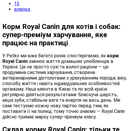
15
вперед
Корм Royal Canin для котів і собак:
супер-преміум харчування, яке
працює на практиці
У Petko ми вже багато років спостерігаємо, як
корм
Royal Canin
змінює життя домашніх улюбленців в
Україні. Це не просто сухі та вологі раціони — це
продумана система харчування, створена
ветеринарними дієтологами з урахуванням породи, віку,
способу життя і навіть індивідуальних особливостей
організму. Наші клієнти в Києві та по всій країні
регулярно діляться результатами: блискуча шерсть,
міцні зуби, стабільна вага та енергія на весь день. Ми
самі тестуємо кожну нову партію перед тим, як
поставити її на полиці, тому точно знаємо — Royal Canin
дійсно тримає марку супер-преміум класу.
Склад корму Royal Canin: тільки те,