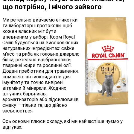
що потрібно, і нічого зайвого
Ми ретельно вивчаємо етикетки
та лабораторні протоколи, щоб
кожен власник міг бути
впевненим у виборі. Корм Royal
Canin будується на високоякісних
натуральних інгредієнтах: свіже
м'ясо та риба як головне джерело
білка, ретельно відібрані злаки,
тваринні жири та рослинні олії.
Додані пребіотики для травлення,
комплекс антиоксидантів для
імунітету та точно вивірені
вітаміни й мінерали. Жодних
штучних барвників,
ароматизаторів або підсилювачів
смаку — тільки те, що дійсно
засвоюється.
Ось основні плюси складу, які ми найчастіше чуємо у
відгуках: