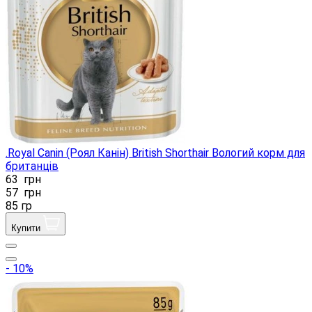
.Royal Canin (Роял Канін) British Shorthair Вологий корм для
британців
63
грн
57
грн
85 гр
Купити
- 10%