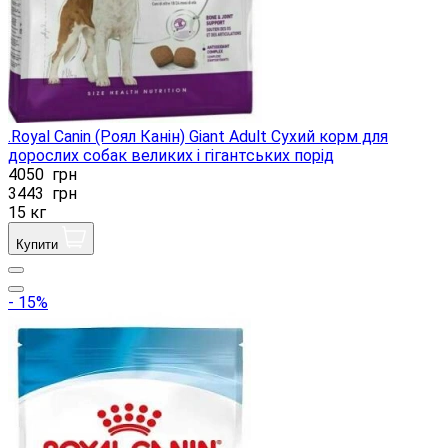
.Royal Canin (Роял Канін) Giant Adult Сухий корм для
дорослих собак великих і гігантських порід
4050
грн
3443
грн
15 кг
Купити
- 15%