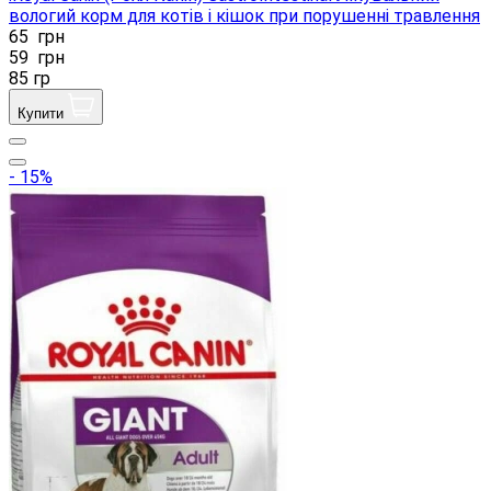
вологий корм для котів і кішок при порушенні травлення
65
грн
59
грн
85 гр
Купити
- 15%