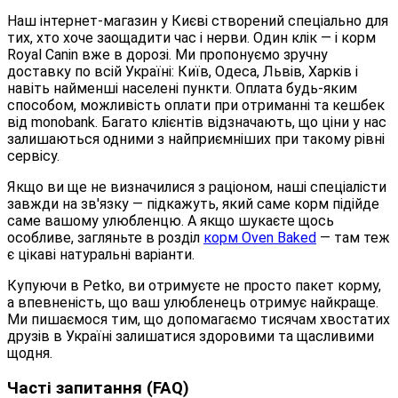
Наш інтернет-магазин у Києві створений спеціально для
тих, хто хоче заощадити час і нерви. Один клік — і корм
Royal Canin вже в дорозі. Ми пропонуємо зручну
доставку по всій Україні: Київ, Одеса, Львів, Харків і
навіть найменші населені пункти. Оплата будь-яким
способом, можливість оплати при отриманні та кешбек
від monobank. Багато клієнтів відзначають, що ціни у нас
залишаються одними з найприємніших при такому рівні
сервісу.
Якщо ви ще не визначилися з раціоном, наші спеціалісти
завжди на зв'язку — підкажуть, який саме корм підійде
саме вашому улюбленцю. А якщо шукаєте щось
особливе, загляньте в розділ
корм Oven Baked
— там теж
є цікаві натуральні варіанти.
Купуючи в Petko, ви отримуєте не просто пакет корму,
а впевненість, що ваш улюбленець отримує найкраще.
Ми пишаємося тим, що допомагаємо тисячам хвостатих
друзів в Україні залишатися здоровими та щасливими
щодня.
Часті запитання (FAQ)