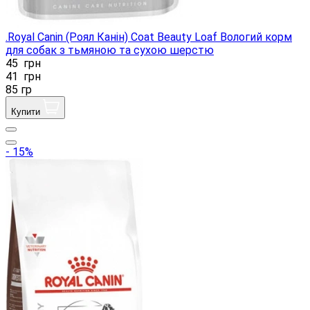
.Royal Canin (Роял Канін) Coat Beauty Loaf Вологий корм
для собак з тьмяною та сухою шерстю
45
грн
41
грн
85 гр
Купити
- 15%