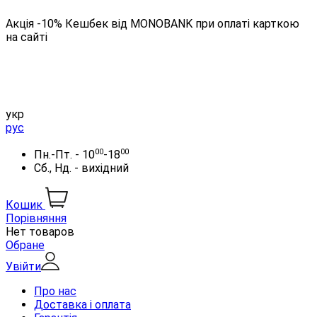
Акція -10% Кешбек від MONOBANK при оплаті карткою
на сайті
укр
рус
00
00
Пн.-Пт. - 10
-18
Сб., Нд. - вихідний
Кошик
Порівняння
Нет товаров
Обране
Увійти
Про нас
Доставка і оплата