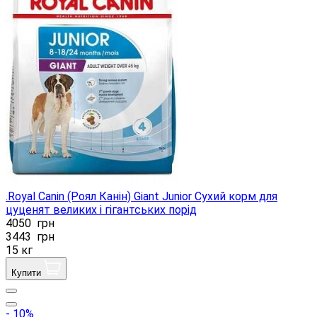
.Royal Canin (Роял Канін) Giant Junior Сухий корм для
цуценят великих і гігантських порід
4050
грн
3443
грн
15 кг
Купити
- 10%