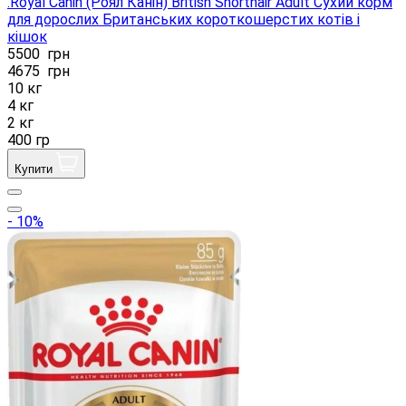
.Royal Canin (Роял Канін) British Shorthair Adult Сухий корм
для дорослих Британських короткошерстих котів і
кішок
5500
грн
4675
грн
10 кг
4 кг
2 кг
400 гр
Купити
- 10%