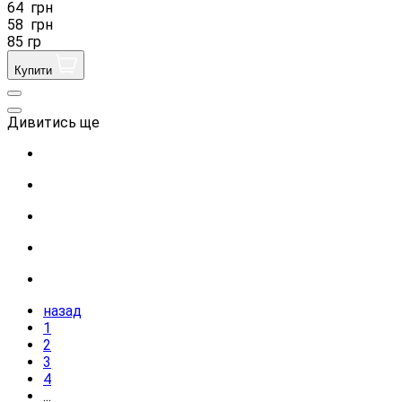
64
грн
58
грн
85 гр
Купити
Дивитись ще
назад
1
2
3
4
...