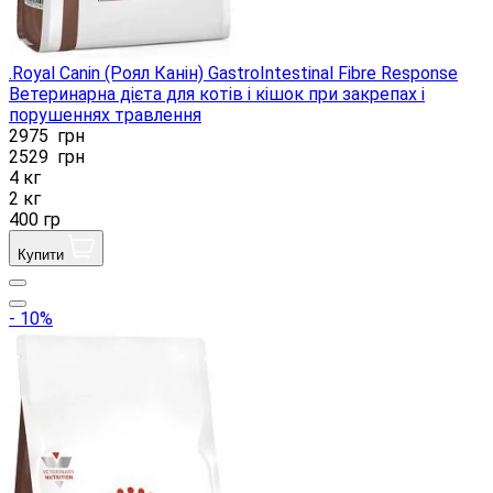
.Royal Canin (Роял Канін) GastroIntestinal Fibre Response
Ветеринарна дієта для котів і кішок при закрепах і
порушеннях травлення
2975
грн
2529
грн
4 кг
2 кг
400 гр
Купити
- 10%