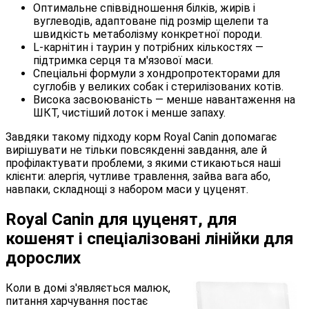
Оптимальне співвідношення білків, жирів і
вуглеводів, адаптоване під розмір щелепи та
швидкість метаболізму конкретної породи.
L-карнітин і таурин у потрібних кількостях —
підтримка серця та м'язової маси.
Спеціальні формули з хондропротекторами для
суглобів у великих собак і стерилізованих котів.
Висока засвоюваність — менше навантаження на
ШКТ, чистіший лоток і менше запаху.
Завдяки такому підходу корм Royal Canin допомагає
вирішувати не тільки повсякденні завдання, але й
профілактувати проблеми, з якими стикаються наші
клієнти: алергія, чутливе травлення, зайва вага або,
навпаки, складнощі з набором маси у цуценят.
Royal Canin для цуценят, для
кошенят і спеціалізовані лінійки для
дорослих
Коли в домі з'являється малюк,
питання харчування постає