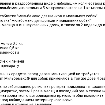
ления в раздробленном виде с небольшим количеством ко
ильбемицина оксима и 5 мг празиквантела на 1 кг массы 
2 таблетки "мильбемакс для щенков и маленьких собак"
блетка "мильбемакс для щенков и маленьких собак"
месяца в вышеуказанных дозах, а также за 2 недели до 
менее 0,5 кг.
нее 0,5 кг.
еменности
чек и печени
 препарату
льных средств перед дегельминтизацией не требуется.
rum Мильбемакс® для собак применяют в той же дозе 4 раз
 по заболеванию регионах препарат применяют в весенне
однократно, затем 1 раз в месяц и последний раз в сезоне 
ультироваться с ветеринарным врачом, чтобы исключить 
под наблюдением ветеринарного врача.
нении и отмене не выявлено.