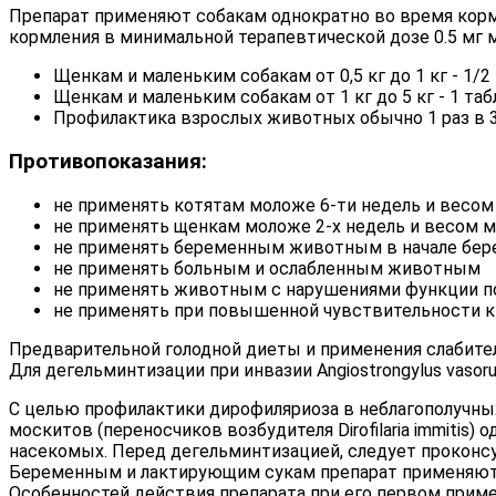
Препарат применяют собакам однократно во время корм
кормления в минимальной терапевтической дозе 0.5 мг м
Щенкам и маленьким собакам от 0,5 кг до 1 кг - 1/
Щенкам и маленьким собакам от 1 кг до 5 кг - 1 та
Профилактика взрослых животных обычно 1 раз в 3 
Противопоказания:
не применять котятам моложе 6-ти недель и весом 
не применять щенкам моложе 2-х недель и весом ме
не применять беременным животным в начале бер
не применять больным и ослабленным животным
не применять животным с нарушениями функции по
не применять при повышенной чувствительности к
Предварительной голодной диеты и применения слабите
Для дегельминтизации при инвазии Angiostrongylus vaso
С целью профилактики дирофиляриоза в неблагополучных
москитов (переносчиков возбудителя Dirofilaria immitis) 
насекомых. Перед дегельминтизацией, следует проконс
Беременным и лактирующим сукам препарат применяют 
Особенностей действия препарата при его первом приме