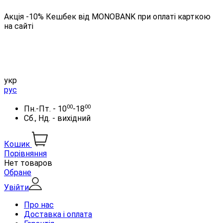
Акція -10% Кешбек від MONOBANK при оплаті карткою
на сайті
укр
рус
00
00
Пн.-Пт. - 10
-18
Сб., Нд. - вихідний
Кошик
Порівняння
Нет товаров
Обране
Увійти
Про нас
Доставка і оплата