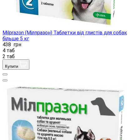
Milprazon (Мілпразон) Таблетки від глистів для собак
більше 5 кг
438
грн
4 таб
2 таб
Купити