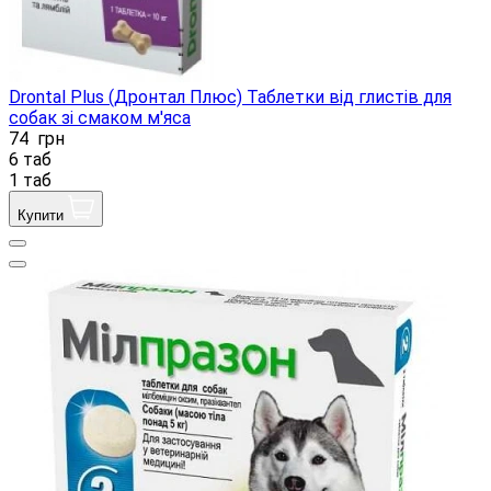
Drontal Plus (Дронтал Плюс) Таблетки від глистів для
собак зі смаком м'яса
74
грн
6 таб
1 таб
Купити