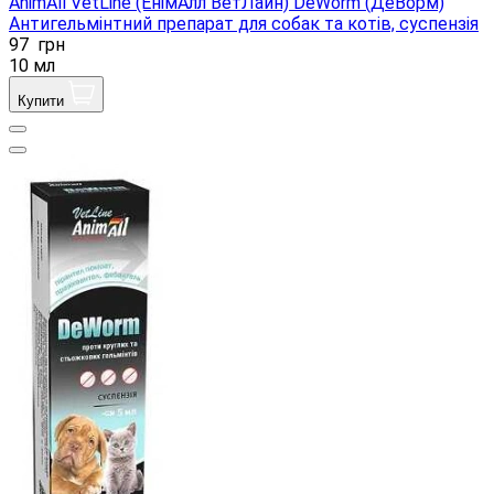
AnimAll VetLine (ЕнімАлл ВетЛайн) DeWorm (ДеВорм)
Антигельмінтний препарат для собак та котів, суспензія
97
грн
10 мл
Купити