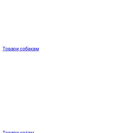
Товари собакам
Товари котам