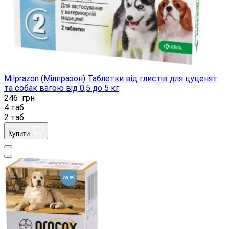
Milprazon (Мілпразон) Таблетки від глистів для цуценят
та собак вагою від 0,5 до 5 кг
246
грн
4 таб
2 таб
Купити