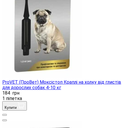
ProVET (ПроВет) Моксістоп Краплі на холку від глистів
для дорослих собак 4-10 кг
184
грн
1 піпетка
Купити