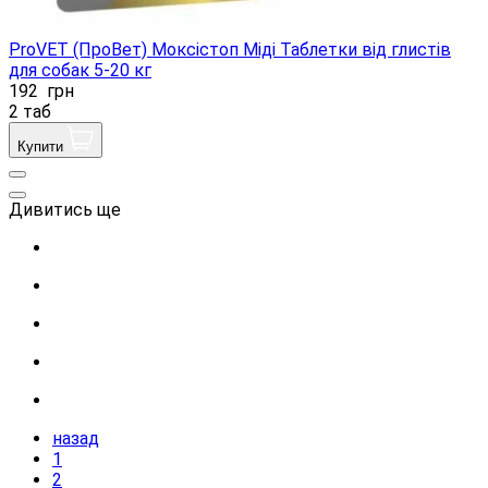
ProVET (ПроВет) Моксістоп Міді Таблетки від глистів
для собак 5-20 кг
192
грн
2 таб
Купити
Дивитись ще
назад
1
2