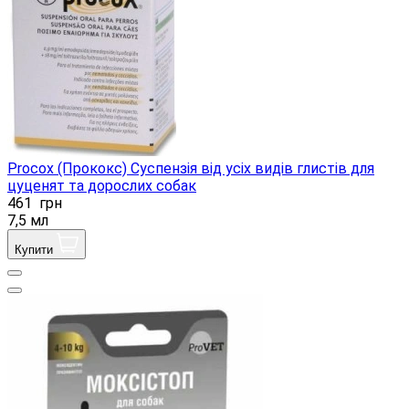
Procox (Прококс) Суспензія від усіх видів глистів для
цуценят та дорослих собак
461
грн
7,5 мл
Купити