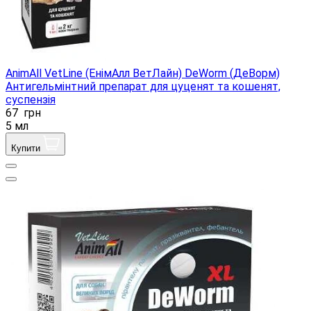
AnimAll VetLine (ЕнімАлл ВетЛайн) DeWorm (ДеВорм)
Антигельмінтний препарат для цуценят та кошенят,
суспензія
67
грн
5 мл
Купити