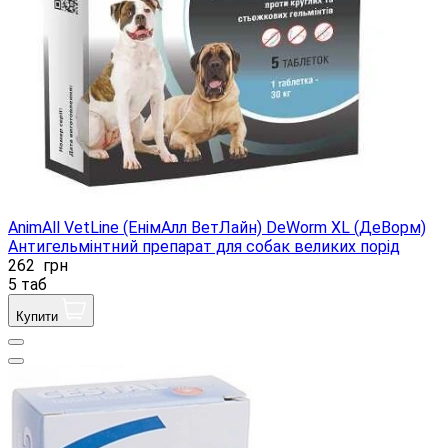
AnimAll VetLine (ЕнімАлл ВетЛайн) DeWorm XL (ДеВорм)
Антигельмінтний препарат для собак великих порід
262
грн
5 таб
Купити