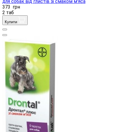
для собак від глистів зі смаком м'яса
373
грн
2 таб
Купити