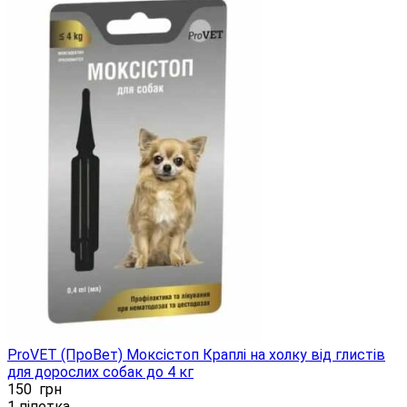
ProVET (ПроВет) Моксістоп Краплі на холку від глистів
для дорослих собак до 4 кг
150
грн
1 піпетка