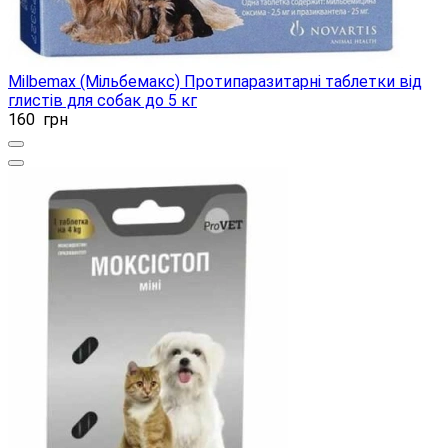
Milbemax (Мільбемакс) Протипаразитарні таблетки від
глистів для собак до 5 кг
160
грн