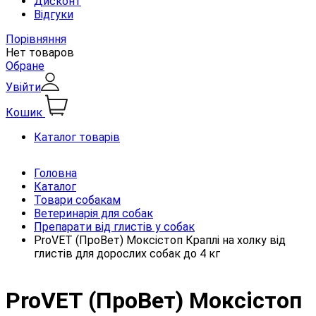
Дисконт
Відгуки
Порівняння
Нет товаров
Обране
Увійти
Кошик
Каталог товарів
Головна
Каталог
Товари собакам
Ветеринарія для собак
Препарати від глистів у собак
ProVET (ПроВет) Моксістоп Краплі на холку від
глистів для дорослих собак до 4 кг
ProVET (ПроВет) Моксістоп