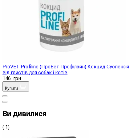
ProVET Profiline (ПроВет Профілайн) Кокцид Суспензія
від глистів для собак і котів
146
грн
Купити
Ви дивилися
( 1)