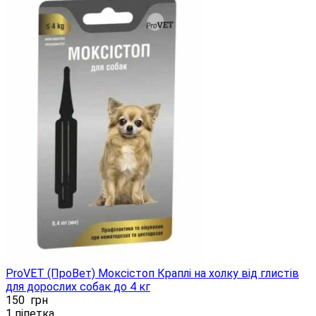
ProVET (ПроВет) Моксістоп Краплі на холку від глистів
для дорослих собак до 4 кг
150
грн
1 піпетка