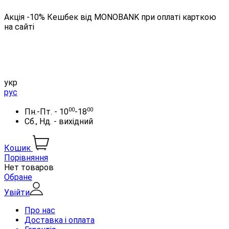
Акція -10% Кешбек від MONOBANK при оплаті карткою
на сайті
укр
рус
00
00
Пн.-Пт. - 10
-18
Сб., Нд. - вихідний
Кошик
Порівняння
Нет товаров
Обране
Увійти
Про нас
Доставка і оплата