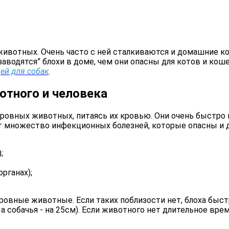
животных. Очень часто с ней сталкиваются и домашние ко
заводятся” блохи в доме, чем они опасны для котов и ко
щей для собак
.
отного и человека
кровных животных, питаясь их кровью. Они очень быстро 
множество инфекционных болезней, которые опасны и для
;
рганах);
локровные животные. Если таких поблизости нет, блоха бы
а собачья - на 25см). Если животного нет длительное вре