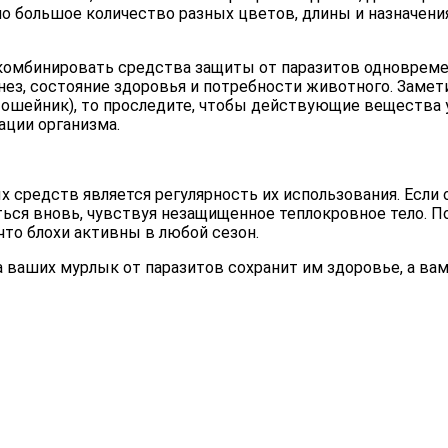
но большое количество разных цветов, длины и назначения 
комбинировать средства защиты от паразитов одновреме
нез, состояние здоровья и потребности животного. Заме
и ошейник), то проследите, чтобы действующие вещества 
ации организма.
редств является регулярность их использования. Если о
уться вновь, чувствуя незащищенное теплокровное тело. 
что блохи активны в любой сезон.
а ваших мурлык от паразитов сохранит им здоровье, а в