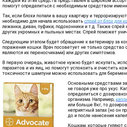
Каждый из этих средств представлен в широком ассорт
помогут определиться с необходимым средством именно
Так, если блохи попали в вашу квартиру и терроризирую
необходимо для начала использовать
спрей от блох для 
лежанки, диван, пуфики, подоконники и т.д. Также спрей 
других укромных и пыльных местах. Спрей поможет уничт
Следующим этапом будет обращение к ветеринару за кон
поражения кошки. Врач посоветует не только средство о
являются их переносчиками) или других симптомов.
В первую очередь, животное нужно будет искупать, исп
паразитов и их яиц, но помогут успокоить и очистить к
токсичности шампуни можно использовать для беременн
Основными средствами защ
не говоря уже про укус. К
определиться с дозировко
организма. Например,
капли
или больше 8кг, то дозир
неприятный запах (но он п
до и после нанесения капел
Кошкам, которые гуляют са