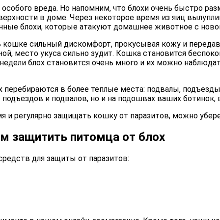
му особого вреда. Но напомним, что блохи очень быстро р
поверхности в доме. Через некоторое время из яиц вылуп
енные блохи, которые атакуют домашнее животное с ново
ть кошке сильный дискомфорт, прокусывая кожу и перед
ной, место укуса сильно зудит. Кошка становится беспок
 недели блох становится очень много и их можно наблюдать
х перебираются в более теплые места: подвалы, подъезды
 подъездов и подвалов, но и на подошвах ваших ботинок, 
 и регулярно защищать кошку от паразитов, можно убере
ем защитить питомца от блох
средств для защиты от паразитов: