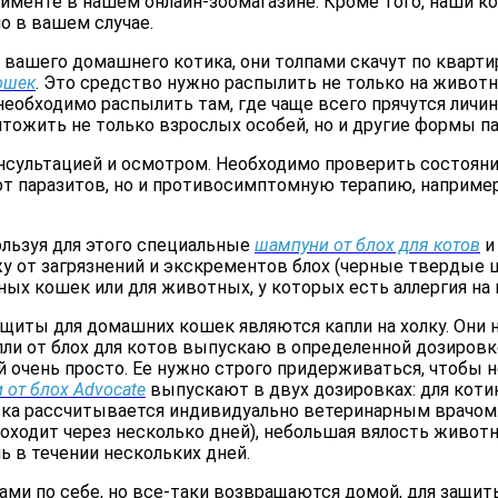
именте в нашем онлайн-зоомагазине. Кроме того, наши к
 в вашем случае.
т вашего домашнего котика, они толпами скачут по кварти
кошек
. Это средство нужно распылить не только на животно
необходимо распылить там, где чаще всего прячутся личин
ожить не только взрослых особей, но и другие формы пара
сультацией и осмотром. Необходимо проверить состояни
т паразитов, но и противосимптомную терапию, например, 
ользуя для этого специальные
шампуни от блох для котов
и
ожу от загрязнений и экскрементов блох (черные твердые 
ых кошек или для животных, у которых есть аллергия на
иты для домашних кошек являются капли на холку. Они н
апли от блох для котов выпускаю в определенной дозиров
й очень просто. Ее нужно строго придерживаться, чтобы 
 от блох Advocate
выпускают в двух дозировках: для котик
овка рассчитывается индивидуально ветеринарным врачом
роходит через несколько дней), небольшая вялость живот
ь в течении нескольких дней.
ми по себе, но все-таки возвращаются домой, для защит