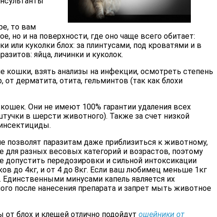
онсультанты
ре, то вам
е, но и на поверхности, где оно чаще всего обитает:
ки или куколки блох: за плинтусами, под кроватями и в
зитов: яйца, личинки и куколок.
е кошки, взять анализы на инфекции, осмотреть степень
от дерматита, отита, гельминтов (так как блохи
 кошек. Они не имеют 100% гарантии удаления всех
штучки в шерсти животного). Также за счет низкой
 инсектициды.
е позволят паразитам даже приблизиться к животному,
ке для разных весовых категорий и возрастов, поэтому
не допустить передозировки и сильной интоксикации
ов до 4кг, и от 4 до 8кг. Если ваш любимец меньше 1кг
. Единственными минусами капель является их
ного после нанесения препарата и запрет мыть животное
ы от блох и клещей отлично подойдут
ошейники от