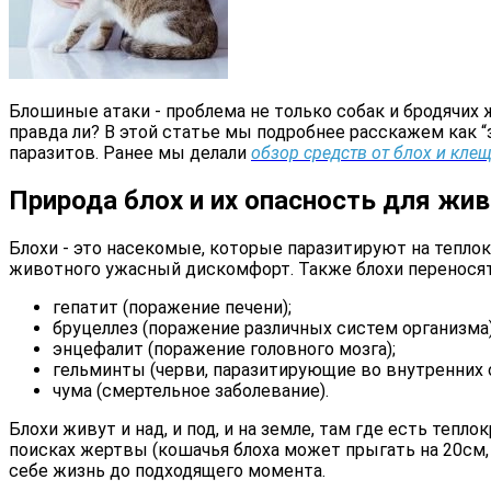
Блошиные атаки - проблема не только собак и бродячих 
правда ли? В этой статье мы подробнее расскажем как “
паразитов. Ранее мы делали
обзор средств от блох и кле
Природа блох и их опасность для жив
Блохи - это насекомые, которые паразитируют на тепло
животного ужасный дискомфорт. Также блохи переносят 
гепатит (поражение печени);
бруцеллез (поражение различных систем организма)
энцефалит (поражение головного мозга);
гельминты (черви, паразитирующие во внутренних о
чума (смертельное заболевание).
Блохи живут и над, и под, и на земле, там где есть теп
поисках жертвы (кошачья блоха может прыгать на 20см, 
себе жизнь до подходящего момента.