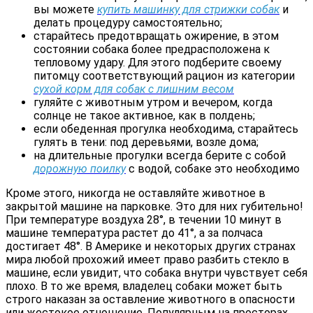
вы можете
купить машинку для стрижки собак
и
делать процедуру самостоятельно;
старайтесь предотвращать ожирение, в этом
состоянии собака более предрасположена к
тепловому удару. Для этого подберите своему
питомцу соответствующий рацион из категории
сухой корм для собак с лишним весом
гуляйте с животным утром и вечером, когда
солнце не такое активное, как в полдень;
если обеденная прогулка необходима, старайтесь
гулять в тени: под деревьями, возле дома;
на длительные прогулки всегда берите с собой
дорожную поилку
с водой, собаке это необходимо
Кроме этого, никогда не оставляйте животное в
закрытой машине на парковке. Это для них губительно!
При температуре воздуха 28°, в течении 10 минут в
машине температура растет до 41°, а за полчаса
достигает 48°. В Америке и некоторых других странах
мира любой прохожий имеет право разбить стекло в
машине, если увидит, что собака внутри чувствует себя
плохо. В то же время, владелец собаки может быть
строго наказан за оставление животного в опасности
или жестокое отношение. Популярным на просторах