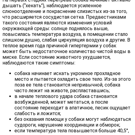
дышать (“хекать”), наблюдается усиленное
слюноотделение и покраснение слизистых из-за того,
что расширяется сосудистая сетка. Предвестниками
такого состояния являются изменения условий
окружающей среды: солнце поднялось выше,
повысилась температура воздуха, в помещении стало
слишком душно, слабая циркуляция воздуха и другие. В
теплое время года причиной гипертермии у собак
может быть недостаточное количество чистой воды в
миске. Если состояние животного ухудшается,
наблюдаются такие симптомы:
собака начинает искать укромное прохладное
место и пытается охладить свое тело. Из-за этого
поза ее тела становится непривычной, собака
часто лежит на животе, распластавшись;
в начале теплового удара собака становится
возбужденной, может метаться, а после
состояние переходит в апатичное, песик ощущает
слабость и ложится;
без оказания помощи у собаки могут наблюдаться
судороги, нарушение координации и обморок;
если температура тела повышается больше 40,5°,