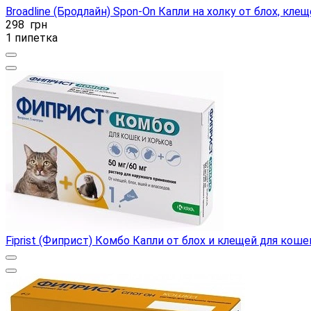
Broadline (Бродлайн) Spon-On Капли на холку от блох, клещ
298
грн
1 пипетка
Fiprist (Фиприст) Комбо Капли от блох и клещей для коше