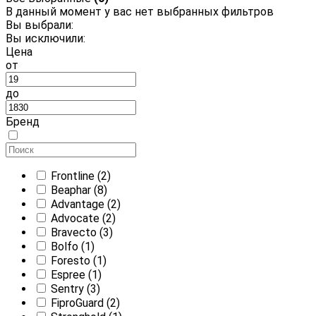
В данный момент у вас нет выбранных фильтров
Вы выбрали:
Вы исключили:
Цена
от
до
Бренд
Frontline
(2)
Beaphar
(8)
Advantage
(2)
Advocate
(2)
Bravecto
(3)
Bolfo
(1)
Foresto
(1)
Espree
(1)
Sentry
(3)
FiproGuard
(2)