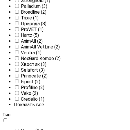
Stronghold
(1)
Palladium
(3)
Broadline
(2)
Trixie
(1)
Природа
(8)
ProVET
(1)
Hartz
(5)
AnimAll
(2)
AnimAll VetLine
(2)
Vectra
(1)
NexGard Kombo
(2)
Хвостик
(3)
Selafort
(3)
Prinocate
(2)
Fiprist
(2)
Profiline
(2)
Veko
(2)
Credelio
(1)
Показать все
Тип