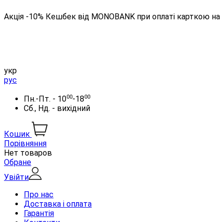
Акція -10% Кешбек від MONOBANK при оплаті карткою на 
укр
рус
00
00
Пн.-Пт. - 10
-18
Сб., Нд. - вихідний
Кошик
Порівняння
Нет товаров
Обране
Увійти
Про нас
Доставка і оплата
Гарантія