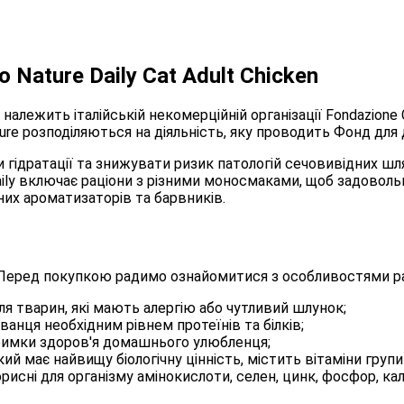
 Nature Daily Cat Adult Chicken
алежить італійській некомерційній організації Fondazione Ca
ure розподіляються на діяльність, яку проводить Фонд для д
и гідратації та знижувати ризик патологій сечовивідних шл
Daily включає раціони з різними моносмаками, щоб задово
чних ароматизаторів та барвників.
. Перед покупкою радимо ознайомитися з особливостями ра
я тварин, які мають алергію або чутливий шлунок;
анця необхідним рівнем протеїнів та білків;
римки здоров'я домашнього улюбленця;
й має найвищу біологічну цінність, містить вітаміни групи 
исні для організму амінокислоти, селен, цинк, фосфор, калі