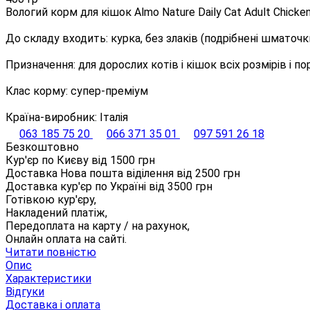
Вологий корм для кішок Almo Nature Daily Cat Adult Chicke
До складу входить: курка, без злаків (подрібнені шматочки
Призначення: для дорослих котів і кішок всіх розмірів і п
Клас корму: супер-преміум
Країна-виробник: Італія
063 185 75 20
066 371 35 01
097 591 26 18
Безкоштовно
Кур'єр по Києву від
1500
грн
Доставка Нова пошта віділення від
2500
грн
Доставка кур'єр по Україні від
3500
грн
Готівкою кур'єру,
Накладений платіж,
Передоплата на карту / на рахунок,
Онлайн оплата на сайті.
Читати повністю
Опис
Характеристики
Відгуки
Доставка і оплата