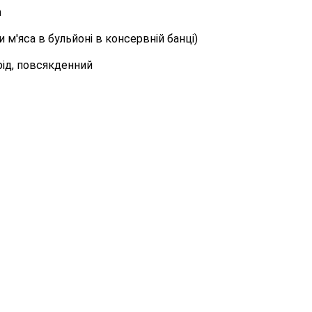
n
 м'яса в бульйоні в консервній банці)
орід, повсякденний