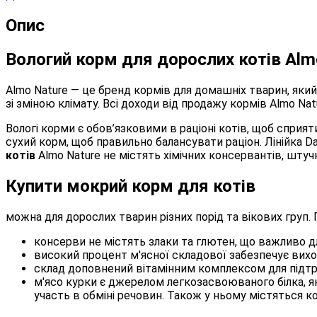
Опис
Вологий корм для дорослих котів Almo
Almo Nature — це бренд кормів для домашніх тварин, який н
зі зміною клімату. Всі доходи від продажу кормів Almo Nat
Вологі корми є обов’язковими в раціоні котів, щоб сприят
сухий корм, щоб правильно балансувати раціон. Лінійка 
котів
Almo Nature не містять хімічних консервантів, шту
Купити мокрий корм для котів
можна для дорослих тварин різних порід та вікових груп
консерви не містять злаки та глютен, що важливо дл
високий процент м'ясної складової забезпечує вихов
склад доповнений вітамінним комплексом для підт
м'ясо курки є джерелом легкозасвоюваного білка, яки
участь в обміні речовин. Також у ньому містяться кор