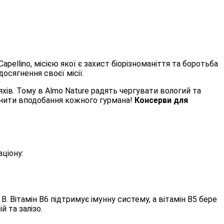
pellino, місією якої є захист біорізноманіття та боротьба
осягнення своєї місії.
яхів. Тому в Almo Nature радять чергувати вологий та
льнити вподобання кожного гурмана!
Консерви для
ціону:
В. Вітамін В6 підтримує імунну систему, а вітамін В5 бере
й та залізо.