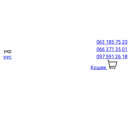
063 185 75 20
066 371 35 01
укр
097 591 26 18
рус
Кошик