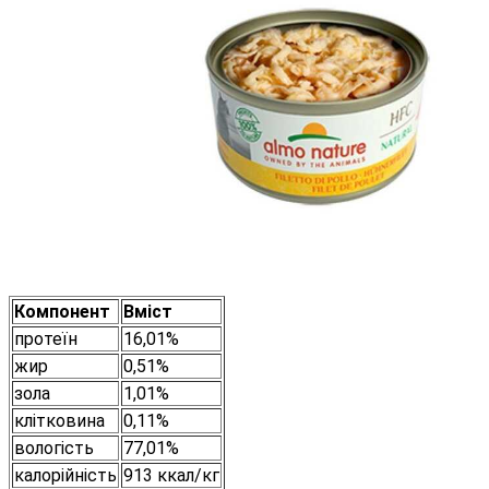
Компонент
Вміст
протеїн
16,01%
жир
0,51%
зола
1,01%
клітковина
0,11%
вологість
77,01%
калорійність
913 ккал/кг