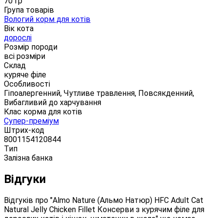
70 гр
Група товарів
Вологий корм для котів
Вік кота
дорослі
Розмір породи
всі розміри
Склад
куряче філе
Особливості
Гіпоалергенний, Чутливе травлення, Повсякденний,
Вибагливий до харчування
Клас корма для котів
Супер-преміум
Штрих-код
8001154120844
Тип
Залізна банка
Відгуки
Відгуків про "Almo Nature (Альмо Натюр) HFC Adult Cat
Natural Jelly Chicken Fillet Консерви з курячим філе для