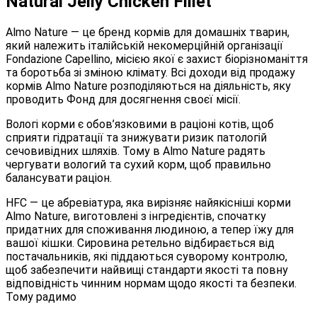
Natural Jelly Chicken Fillet
Almo Nature — це бренд кормів для домашніх тварин,
який належить італійській некомерційній організації
Fondazione Capellino, місією якої є захист біорізноманіття
та боротьба зі зміною клімату. Всі доходи від продажу
кормів Almo Nature розподіляються на діяльність, яку
проводить Фонд для досягнення своєї місії.
Вологі корми є обов’язковими в раціоні котів, щоб
сприяти гідратації та знижувати ризик патологій
сечовивідних шляхів. Тому в Almo Nature радять
чергувати вологий та сухий корм, щоб правильно
балансувати раціон.
HFC — це абревіатура, яка вирізняє найякісніші корми
Almo Nature, виготовлені з інгредієнтів, спочатку
придатних для споживання людиною, а тепер їжу для
вашої кішки. Сировина ретельно відбирається від
постачальників, які піддаються суворому контролю,
щоб забезпечити найвищі стандарти якості та повну
відповідність чинним нормам щодо якості та безпеки.
Тому радимо