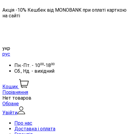
Акція -10% Кешбек від MONOBANK при оплаті карткою
на сайті
укр
рус
00
00
Пн.-Пт. - 10
-18
Сб., Нд. - вихідний
Кошик
Порівняння
Нет товаров
Обране
Увійти
Про нас
Доставка і оплата