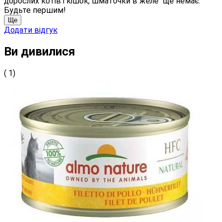
дорослих котів і кішок, шматочки в желе" ще немає.
Будьте першим!
Ще
Додати відгук
Ви дивилися
( 1)