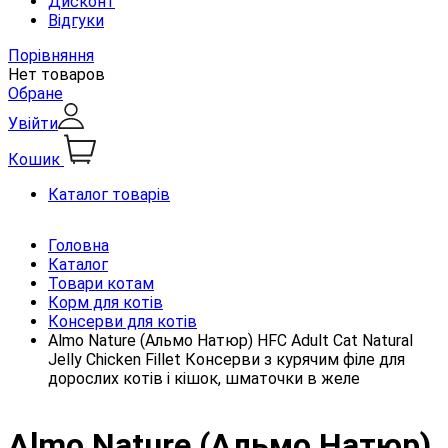
Дисконт
Відгуки
Порівняння
Нет товаров
Обране
Увійти
Кошик
Каталог товарів
Головна
Каталог
Товари котам
Корм для котів
Консерви для котів
Almo Nature (Альмо Натюр) HFC Adult Cat Natural
Jelly Chicken Fillet Консерви з курячим філе для
дорослих котів і кішок, шматочки в желе
Almo Nature (Альмо Натюр)