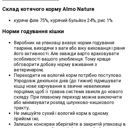
Склад котячого корму Almo Nature
куряче філе 75%, курячий бульйон 24%, рис 1%.
Норми годування кішки
Виробник на упаковці вказує норми годування
тварини, виходячи з ваги або віку вихованця і рівня
його активності. Але завжди варто враховувати
особливості вашого улюбленця. Тому краще
обговорити добову норму вживання з
ветеринаром;
Переходити на вологий корм потрібно поступово.
Упродовж декількох днів (до тижня) підмішувати
кішці нове харчування в звичне невеликими
порціями, щоб її травна система звикла до нового
складу. При плавному переході можна виключити
або мінімізувати розлад шлунково-кишкового
тракту;
Не змішуйте сухий і вологий корм в одному
прийомі їжі;
Залишок консерви зберігайте в закритій упаковці в