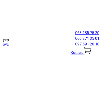
063 185 75 20
066 371 35 01
укр
097 591 26 18
рус
Кошик