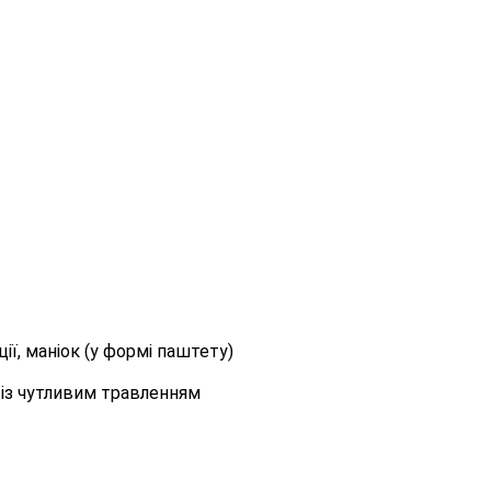
ії, маніок (у формі паштету)
в із чутливим травленням