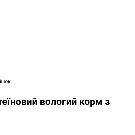
кішок
отеїновий вологий корм з