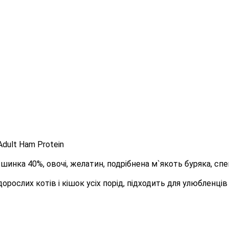
Adult Ham Protein
 шинка 40%, овочі, желатин, подрібнена м`якоть буряка, спец
рослих котів і кішок усіх порід, підходить для улюбленці