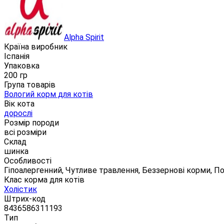
Alpha Spirit
Країна виробник
Іспанія
Упаковка
200 гр
Група товарів
Вологий корм для котів
Вік кота
дорослі
Розмір породи
всі розміри
Склад
шинка
Особливості
Гіпоалергенний, Чутливе травлення, Беззернові корми, П
Клас корма для котів
Холістик
Штрих-код
8436586311193
Тип