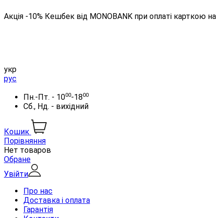
Акція -10% Кешбек від MONOBANK при оплаті карткою на 
укр
рус
00
00
Пн.-Пт. - 10
-18
Сб., Нд. - вихідний
Кошик
Порівняння
Нет товаров
Обране
Увійти
Про нас
Доставка і оплата
Гарантія