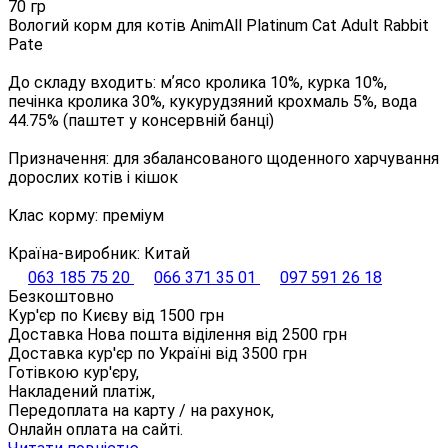
70 гр
Вологий корм для котів AnimAll Platinum Cat Adult Rabbit
Pate
До складу входить: мʼясо кролика 10%, курка 10%,
печінка кролика 30%, кукурудзяний крохмаль 5%, вода
44.75% (паштет у консервній банці)
Призначення: для збалансованого щоденного харчування
дорослих котів і кішок
Клас корму: преміум
Країна-виробник: Китай
063 185 75 20
066 371 35 01
097 591 26 18
Безкоштовно
Кур'єр по Києву від
1500
грн
Доставка Нова пошта віділення від
2500
грн
Доставка кур'єр по Україні від
3500
грн
Готівкою кур'єру,
Накладений платіж,
Передоплата на карту / на рахунок,
Онлайн оплата на сайті.