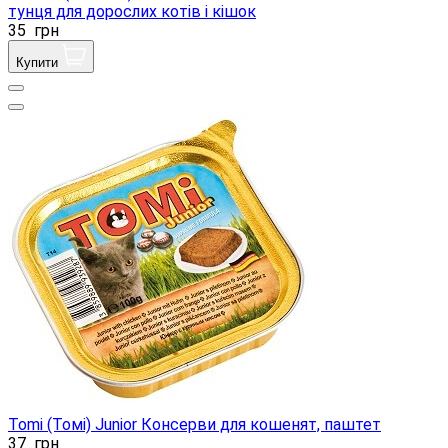
тунця для дорослих котів і кішок
35
грн
Купити
Tomi (Томі) Junior Консерви для кошенят, паштет
37
грн