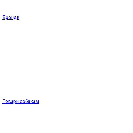
Бренди
Товари собакам