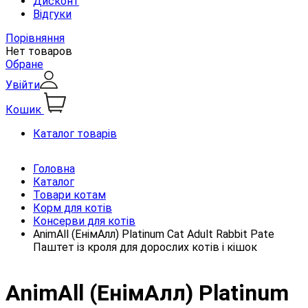
Дисконт
Відгуки
Порівняння
Нет товаров
Обране
Увійти
Кошик
Каталог товарів
Головна
Каталог
Товари котам
Корм для котів
Консерви для котів
AnimAll (ЕнімАлл) Platinum Cat Adult Rabbit Pate
Паштет із кроля для дорослих котів і кішок
AnimAll (ЕнімАлл) Platinum