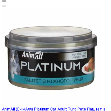
AnimAll (ЕнімАлл) Platinum Cat Adult Tuna Pate Паштет із