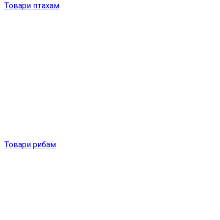
Товари птахам
Товари рибам