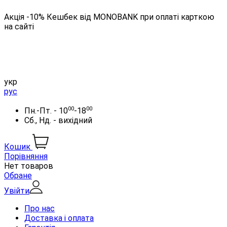
Акція -10% Кешбек від MONOBANK при оплаті карткою
на сайті
укр
рус
00
00
Пн.-Пт. - 10
-18
Сб., Нд. - вихідний
Кошик
Порівняння
Нет товаров
Обране
Увійти
Про нас
Доставка і оплата