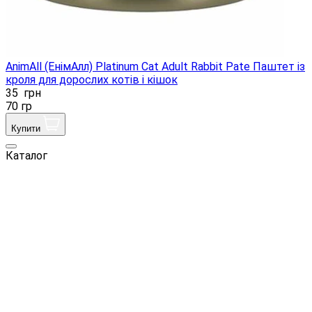
AnimAll (ЕнімАлл) Platinum Cat Adult Rabbit Pate Паштет із
кроля для дорослих котів і кішок
35
грн
70 гр
Купити
Каталог