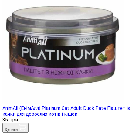
AnimAll (ЕнімАлл) Platinum Cat Adult Duck Pate Паштет із
качки для дорослих котів і кішок
35
грн
Купити