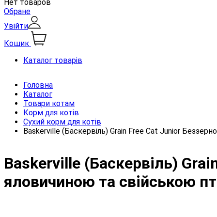
Нет товаров
Обране
Увійти
Кошик
Каталог товарів
Головна
Каталог
Товари котам
Корм для котів
Сухий корм для котів
Baskerville (Баскервіль) Grain Free Cat Junior Без
Baskerville (Баскервіль) Gra
яловичиною та свійською п