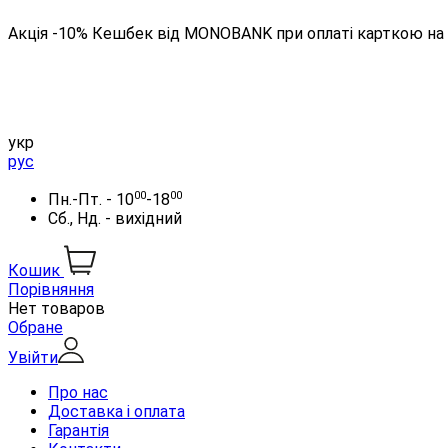
Акція -10% Кешбек від MONOBANK при оплаті карткою на 
укр
рус
00
00
Пн.-Пт. - 10
-18
Сб., Нд. - вихідний
Кошик
Порівняння
Нет товаров
Обране
Увійти
Про нас
Доставка і оплата
Гарантія