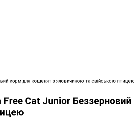
зерновий корм для кошенят з яловичиною та свійською птице
in Free Cat Junior Беззернови
тицею