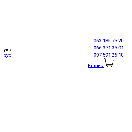
063 185 75 20
066 371 35 01
укр
097 591 26 18
рус
Кошик