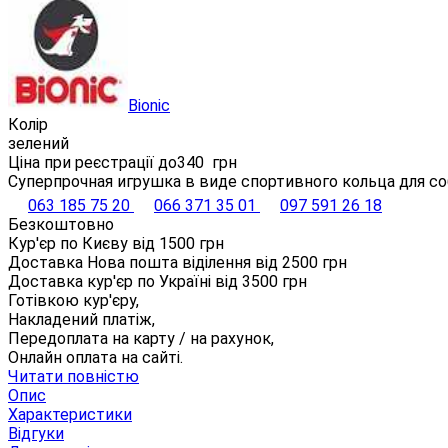
Bionic
Колір
зелений
Ціна при реєстрації до
340
грн
Суперпрочная игрушка в виде спортивного кольца для со
063 185 75 20
066 371 35 01
097 591 26 18
Безкоштовно
Кур'єр по Києву від
1500
грн
Доставка Нова пошта віділення від
2500
грн
Доставка кур'єр по Україні від
3500
грн
Готівкою кур'єру,
Накладений платіж,
Передоплата на карту / на рахунок,
Онлайн оплата на сайті.
Читати повністю
Опис
Характеристики
Відгуки