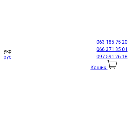
063 185 75 20
066 371 35 01
укр
097 591 26 18
рус
Кошик