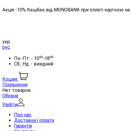
Акція -10% Кешбек від MONOBANK при оплаті карткою на 
укр
рус
00
00
Пн.-Пт. - 10
-18
Сб., Нд. - вихідний
Кошик
Порівняння
Нет товаров
Обране
Увійти
Про нас
Доставка і оплата
Гарантія