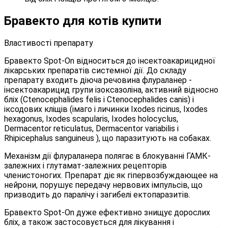
Бравекто для котів купити
Властивості препарату
Бравекто Spot-On відноситься до інсектоакарицидної
лікарських препаратів системної дії. До складу
препарату входить діюча речовина флураланер -
інсектоакарицид групи ізоксазоліна, активний відносно
бліх (Ctenocephalides felis і Ctenocephalides canis) і
іксодових кліщів (імаго і личинки Ixodes ricinus, Ixodes
hexagonus, Ixodes scapularis, Ixodes holocyclus,
Dermacentor reticulatus, Dermacentor variabilis і
Rhipicephalus sanguineus ), що паразитують на собаках.
Механізм дії флураланера полягає в блокуванні ГАМК-
залежних і глутамат-залежних рецепторів
членистоногих. Препарат діє як гіпервозбуждающее на
нейрони, порушує передачу нервових імпульсів, що
призводить до паралічу і загибелі ектопаразитів.
Бравекто Spot-On дуже ефективно знищує дорослих
бліх, а також застосовується для лікування і