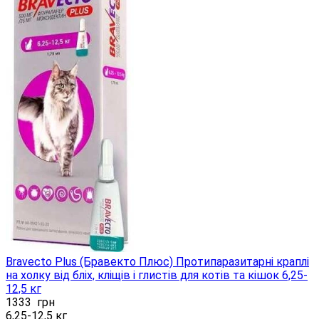
Bravecto Plus (Бравекто Плюс) Протипаразитарні краплі
на холку від бліх, кліщів і глистів для котів та кішок 6,25-
12,5 кг
1333
грн
6,25-12,5 кг