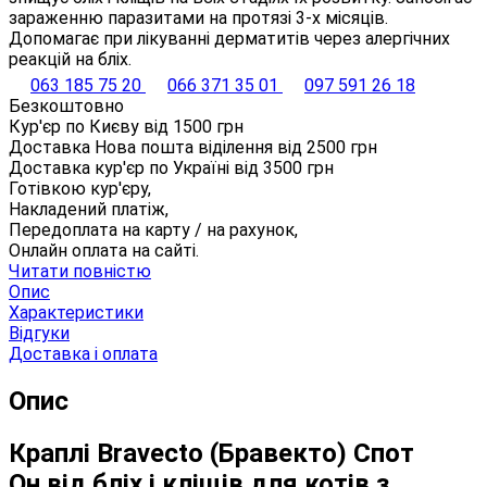
зараженню паразитами на протязі 3-х місяців.
Допомагає при лікуванні дерматитів через алергічних
реакцій на бліх.
063 185 75 20
066 371 35 01
097 591 26 18
Безкоштовно
Кур'єр по Києву від
1500
грн
Доставка Нова пошта віділення від
2500
грн
Доставка кур'єр по Україні від
3500
грн
Готівкою кур'єру,
Накладений платіж,
Передоплата на карту / на рахунок,
Онлайн оплата на сайті.
Читати повністю
Опис
Характеристики
Відгуки
Доставка і оплата
Опис
Краплі Bravecto (Бравекто) Спот
Он від бліх і кліщів для котів з