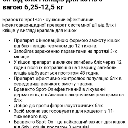
вагою 6,25-12,5 кг
Бравекто Spot-On - сучасний ефективний
інсектоакарицидної препарат системної дії від бліх і
кліщів у вигляді крапель для кішок.
Препарат є інноваційною формою захисту кішок
від бліх і кліщів терміном до 12 тижнів.
Запобігає зараженню паразитами на протязі 3-х
місяців.
У кішок препарат викликає загибель бліх через 12
годин після їх потрапляння на тварину, загибель
кліщів відбувається протягом 48 годин.
Препарат ефективно контролює популяцію бліх в
середовищі великого змісту тварин.
Бравекто Spot-On ефективний в лікуванні
дерматитів, пов'язаних з алергічними реакціями на
бліх.
Добре діє проти фіпронілоустойчівих бліх.
Засіб можна застосовувати для кошенят з 11-
тижневого віку.
Бравекто Spot-On - це найкращий захист для кішок
від бліх і кліщів протягом 3 місяців!