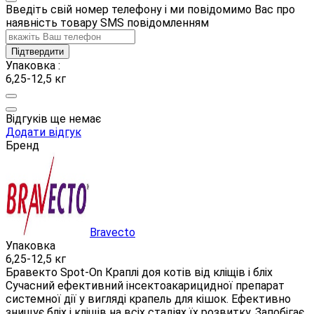
Введіть свій номер телефону і ми повідомимо Вас про
наявність товару SMS повідомленням
Підтвердити
Упаковка :
6,25-12,5 кг
Відгуків ще немає
Додати відгук
Бренд
Bravecto
Упаковка
6,25-12,5 кг
Бравекто Spot-On Краплі доя котів від кліщів і бліх
Сучасний ефективний інсектоакарицидної препарат
системної дії у вигляді крапель для кішок. Ефективно
знищує бліх і кліщів на всіх стадіях їх розвитку. Запобігає