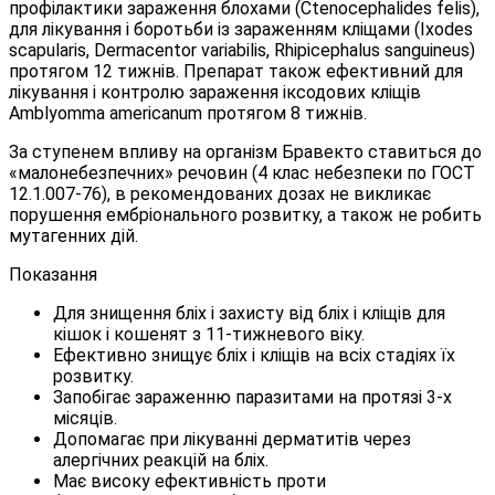
профілактики зараження блохами (Ctenocephalides felis),
для лікування і боротьби із зараженням кліщами (Ixodes
scapularis, Dermacentor variabilis, Rhipicephalus sanguineus)
протягом 12 тижнів. Препарат також ефективний для
лікування і контролю зараження іксодових кліщів
Amblyomma americanum протягом 8 тижнів.
За ступенем впливу на організм Бравекто ставиться до
«малонебезпечних» речовин (4 клас небезпеки по ГОСТ
12.1.007-76), в рекомендованих дозах не викликає
порушення ембріонального розвитку, а також не робить
мутагенних дій.
Показання
Для знищення бліх і захисту від бліх і кліщів для
кішок і кошенят з 11-тижневого віку.
Ефективно знищує бліх і кліщів на всіх стадіях їх
розвитку.
Запобігає зараженню паразитами на протязі 3-х
місяців.
Допомагає при лікуванні дерматитів через
алергічних реакцій на бліх.
Має високу ефективність проти