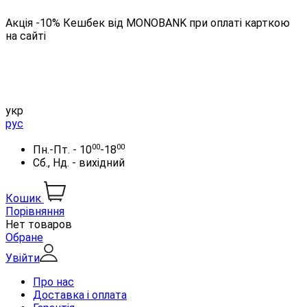
Акція -10% Кешбек від MONOBANK при оплаті карткою
на сайті
укр
рус
00
00
Пн.-Пт. - 10
-18
Сб., Нд. - вихідний
Кошик
Порівняння
Нет товаров
Обране
Увійти
Про нас
Доставка і оплата