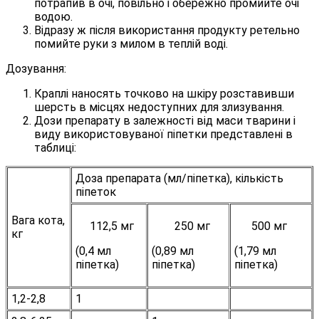
потрапив в очі, повільно і обережно промийте очі
водою.
Відразу ж після використання продукту ретельно
помийте руки з милом в теплій воді.
Дозування:
Краплі наносять точково на шкіру розставивши
шерсть в місцях недоступних для злизування.
Дози препарату в залежності від маси тварини і
виду використовуваної піпетки представлені в
таблиці:
Доза препарата (мл/піпетка), кількість
піпеток
Вага кота,
112,5 мг
250 мг
500 мг
кг
(0,4 мл
(0,89 мл
(1,79 мл
піпетка)
піпетка)
піпетка)
1,2-2,8
1