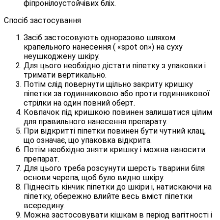
фіпронілоустойчівих бліх.
Спосіб застосування
Засіб застосовують одноразово шляхом
крапельного нанесення ( «spot on») на суху
неушкоджену шкіру.
Для цього необхідно дістати піпетку з упаковки і
тримати вертикально.
Потім слід повернути щільно закриту кришку
піпетки за годинниковою або проти годинникової
стрілки на один повний оберт.
Ковпачок під кришкою повинен залишатися цілим
для правильного нанесення препарату.
При відкритті піпетки повинен бути чутний клац,
що означає, що упаковка відкрита.
Потім необхідно зняти кришку і можна наносити
препарат.
Для цього треба розсунути шерсть тварини біля
основи черепа, щоб було видно шкіру.
Піднесіть кінчик піпетки до шкіри і, натискаючи на
піпетку, обережно влийте весь вміст піпетки
всередину.
Можна застосовувати кішкам в період вагітності і