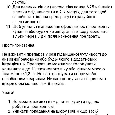
лактації.
Для великих кішок (масою тіла понад 6,25 кг) вміст
піпетки слід наносити в 2-х місцях, для того щоб
запобігти стікання препарату і втрату його
ефективності.
Щоб уникнути зниження ефективності препарату
купання або будь-яке занурення в воду можливо
тільки через 3 дні після нанесення препарату.
Протипоказання
Не вживати препарат у разі підвищеної чутливості до
активної речовини або будь-якого з додаткових
інгредієнтів. Препарат не можна застосовувати
кошенятам до 11-тижневого віку або кішкам масою
тіла менше 1,2 кг. Не застосовувати хворим або
ослабленим тваринам. Не застосовувати тваринам з
інтервалом менше, ніж 8 тижнів.
Увага!
Не можна вживати їжу, пити і курити під час
роботи з препаратом.
Уникати попадання на шкіру і очі. Якщо засіб