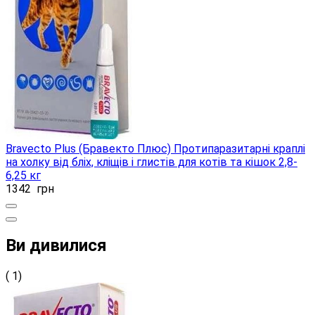
Bravecto Plus (Бравекто Плюс) Протипаразитарні краплі
на холку від бліх, кліщів і глистів для котів та кішок 2,8-
6,25 кг
1342
грн
Ви дивилися
( 1)