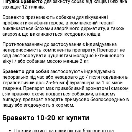
Пігулка Бравекто
для захисту собак від кліщів і бліх яка
захищає 12 тижнів.
Бравекто призначають собакам для лікування і
профілактики афаніптероза, в комплексній терапії
викликається блохами алергічного дерматиту, а також
акарози, що викликаються іксодових кліщів.
Протипоказанням до застосування є індивідуальна
непереносимість компонентів препарату. Препарат не
слід застосовувати цуценятам молодше 8-тижневого
віку і / або собакам масою менше 2 кг.
Бравекто для собак
застосовують індивідуально
перорально під час або незадовго до / після годування в
терапевтичній дозі 25-56 мг флураланера на 1 кг маси
тварини. Препарат має привабливий ароматом і смаком
і, як правило, охоче поїдається собаками; в іншому
випадку, препарат вводять примусово безпосередньо в
пащу або згодовують з кормом.
Бравекто 10-20 кг купити
Повний захист на цілий рік від бліх всього за