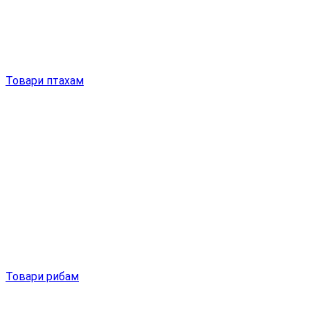
Товари птахам
Товари рибам