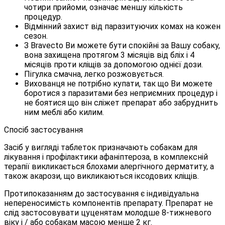
чотири прийоми, означає меншу кількість
процедур.
Відмінний захист від паразитуючих комах на кожен
сезон.
З Bravecto Ви можете бути спокійні за Вашу собаку,
вона захищена протягом 3 місяців від бліх і 4
місяців проти кліщів за допомогою однієї дози.
Пігулка смачна, легко розжовується.
Вихованця не потрібно купати, так що Ви можете
боротися з паразитами без неприємних процедур і
не боятися що він сліжет препарат або забруднить
ним меблі або килим.
Спосіб застосування
Засіб у вигляді таблеток призначають собакам для
лікування і профілактики афаніптероза, в комплексній
терапії викликається блохами алергічного дерматиту, а
також акарози, що викликаються іксодових кліщів.
Протипоказанням до застосування є індивідуальна
непереносимість компонентів препарату. Препарат не
слід застосовувати цуценятам молодше 8-тижневого
віку і / або собакам масою менше 2 кг.