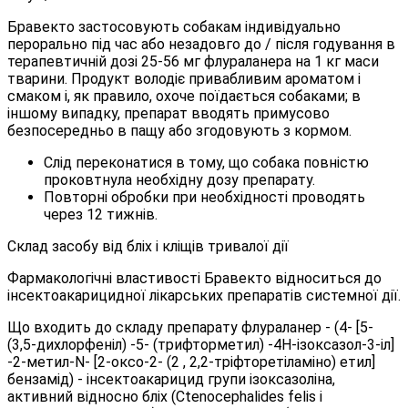
Бравекто застосовують собакам індивідуально
перорально під час або незадовго до / після годування в
терапевтичній дозі 25-56 мг флураланера на 1 кг маси
тварини. Продукт володіє привабливим ароматом і
смаком і, як правило, охоче поїдається собаками; в
іншому випадку, препарат вводять примусово
безпосередньо в пащу або згодовують з кормом.
Слід переконатися в тому, що собака повністю
проковтнула необхідну дозу препарату.
Повторні обробки при необхідності проводять
через 12 тижнів.
Склад засобу від бліх і кліщів тривалої дії
Фармакологічні властивості Бравекто відноситься до
інсектоакарицидної лікарських препаратів системної дії.
Що входить до складу препарату флураланер - (4- [5-
(3,5-дихлорфеніл) -5- (трифторметил) -4Н-ізоксазол-3-іл]
-2-метил-N- [2-оксо-2- (2 , 2,2-тріфторетіламіно) етил]
бензамід) - інсектоакарицид групи ізоксазоліна,
активний відносно бліх (Ctenocephalides felis і