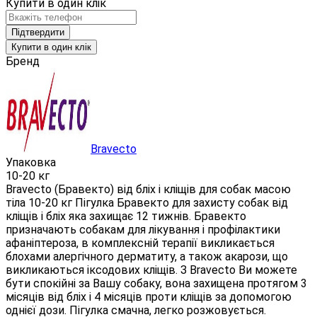
Купити в один клік
Підтвердити
Купити в один клік
Бренд
Bravecto
Упаковка
10-20 кг
Bravecto (Бравекто) від бліх і кліщів для собак масою
тіла 10-20 кг Пігулка Бравекто для захисту собак від
кліщів і бліх яка захищає 12 тижнів. Бравекто
призначають собакам для лікування і профілактики
афаніптероза, в комплексній терапії викликається
блохами алергічного дерматиту, а також акарози, що
викликаються іксодових кліщів. З Bravecto Ви можете
бути спокійні за Вашу собаку, вона захищена протягом 3
місяців від бліх і 4 місяців проти кліщів за допомогою
однієї дози. Пігулка смачна, легко розжовується.