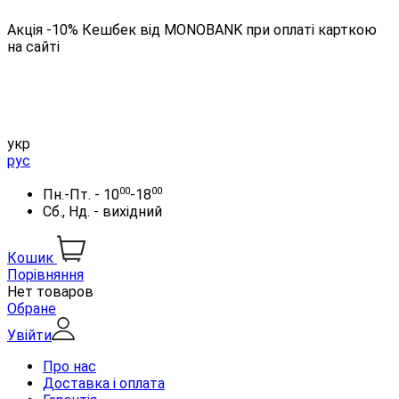
Акція -10% Кешбек від MONOBANK при оплаті карткою
на сайті
укр
рус
00
00
Пн.-Пт. - 10
-18
Сб., Нд. - вихідний
Кошик
Порівняння
Нет товаров
Обране
Увійти
Про нас
Доставка і оплата