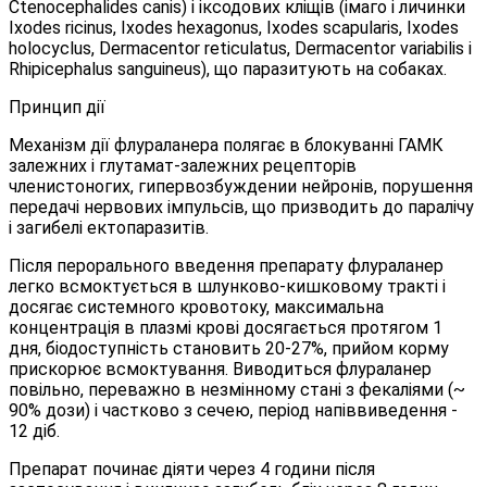
Ctenocephalides canis) і іксодових кліщів (імаго і личинки
Ixodes ricinus, Ixodes hexagonus, Ixodes scapularis, Ixodes
holocyclus, Dermacentor reticulatus, Dermacentor variabilis і
Rhipicephalus sanguineus), що паразитують на собаках.
Принцип дії
Механізм дії флураланера полягає в блокуванні ГАМК
залежних і глутамат-залежних рецепторів
членистоногих, гипервозбуждении нейронів, порушення
передачі нервових імпульсів, що призводить до паралічу
і загибелі ектопаразитів.
Після перорального введення препарату флураланер
легко всмоктується в шлунково-кишковому тракті і
досягає системного кровотоку, максимальна
концентрація в плазмі крові досягається протягом 1
дня, біодоступність становить 20-27%, прийом корму
прискорює всмоктування. Виводиться флураланер
повільно, переважно в незмінному стані з фекаліями (~
90% дози) і частково з сечею, період напіввиведення -
12 діб.
Препарат починає діяти через 4 години після