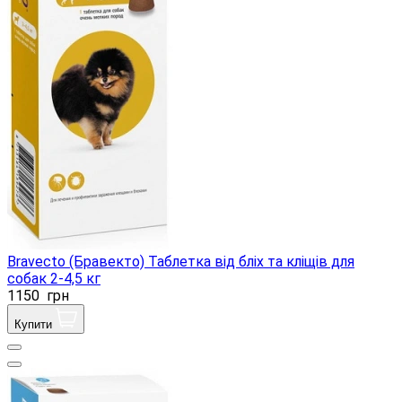
Bravecto (Бравекто) Таблетка від бліх та кліщів для
собак 2-4,5 кг
1150
грн
Купити