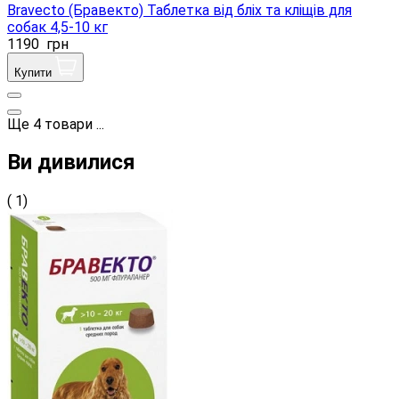
Bravecto (Бравекто) Таблетка від бліх та кліщів для
собак 4,5-10 кг
1190
грн
Купити
Ще
4
товари
...
Ви дивилися
( 1)