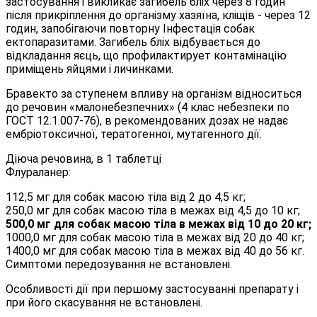
застосування і викликає загибель бліх через 8 годин
після прикріплення до організму хазяїна, кліщів - через 12
годин, запобігаючи повторну Інфестація собак
ектопаразитами. Загибель бліх відбувається до
відкладання яєць, що профилактирует контамінацію
приміщень яйцями і личинками.
Бравекто за ступенем впливу на організм відноситься
до речовин «малонебезпечних» (4 клас небезпеки по
ГОСТ 12.1.007-76), в рекомендованих дозах не надає
ембріотоксичної, тератогенної, мутагенного дії.
Діюча речовина, в 1 таблетці
Флураланер:
112,5 мг для собак масою тіла від 2 до 4,5 кг;
250,0 мг для собак масою тіла в межах від 4,5 до 10 кг;
500,0 мг для собак масою тіла в межах від 10 до 20 кг;
1000,0 мг для собак масою тіла в межах від 20 до 40 кг;
1400,0 мг для собак масою тіла в межах від 40 до 56 кг.
Симптоми передозування не встановлені.
Особливості дії при першому застосуванні препарату і
при його скасування не встановлені.