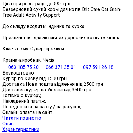
Ціна при реєстрації до
990
грн
Беззерновий сухий корм для котів Brit Care Cat Grain-
Free Adult Activity Support
До складу входить: індичка та курка
Призначення: для активних дорослих котів та кішок
Клас корму: Супер-преміум
Країна-виробник: Чехія
063 185 75 20
066 371 35 01
097 591 26 18
Безкоштовно
Кур'єр по Києву від
1500
грн
Доставка Нова пошта віділення від
2500
грн
Доставка кур'єр по Україні від
3500
грн
Готівкою кур'єру,
Накладений платіж,
Передоплата на карту / на рахунок,
Онлайн оплата на сайті.
Читати повністю
Опис
Характеристики