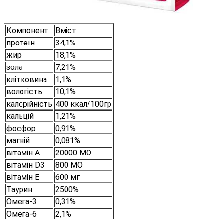
Компонент
Вміст
протеїн
34,1%
жир
18,1%
зола
7,21%
клітковина
1,1%
вологість
10,1%
калорійність
400 ккал/100гр
кальцій
1,21%
фосфор
0,91%
магній
0,081%
вітамін А
20000 МО
вітамін D3
800 МО
вітамін E
600 мг
Таурин
2500%
Омега-3
0,31%
Омега-6
2,1%