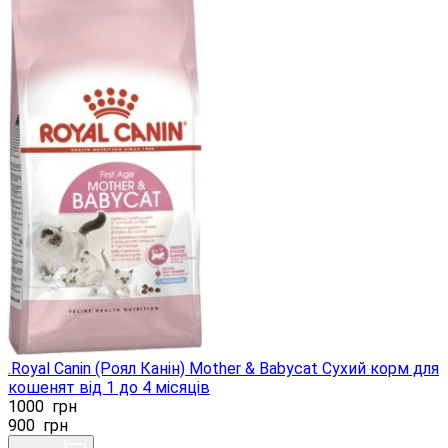
.Royal Canin (Роял Канін) Mother & Babycat Сухий корм для
кошенят від 1 до 4 місяців
1000
грн
900
грн