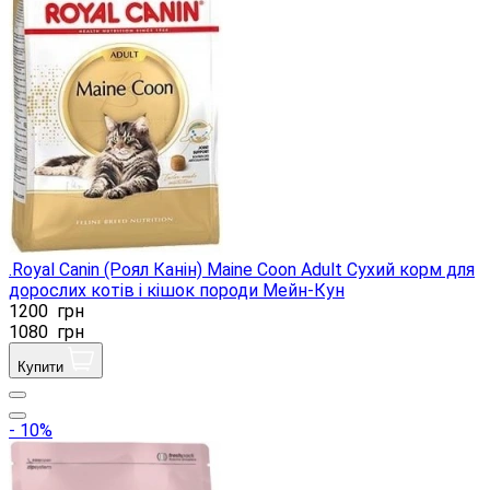
.Royal Canin (Роял Канін) Maine Coon Adult Сухий корм для
дорослих котів і кішок породи Мейн-Кун
1200
грн
1080
грн
Купити
- 10%