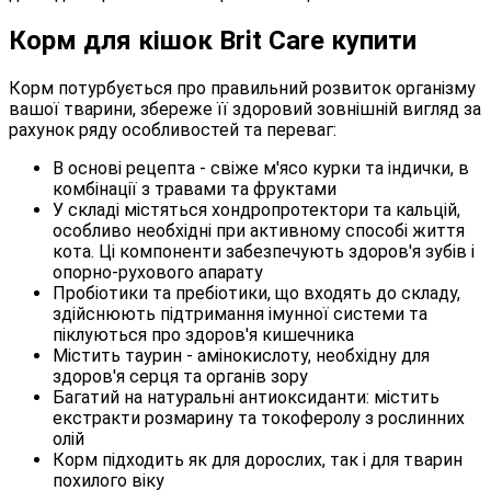
Корм для кішок Brit Care купити
Корм потурбується про правильний розвиток організму
вашої тварини, збереже її здоровий зовнішній вигляд за
рахунок ряду особливостей та переваг:
В основі рецепта - свіже м'ясо курки та індички, в
комбінації з травами та фруктами
У складі містяться хондропротектори та кальцій,
особливо необхідні при активному способі життя
кота. Ці компоненти забезпечують здоров'я зубів і
опорно-рухового апарату
Пробіотики та пребіотики, що входять до складу,
здійснюють підтримання імунної системи та
піклуються про здоров'я кишечника
Містить таурин - амінокислоту, необхідну для
здоров'я серця та органів зору
Багатий на натуральні антиоксиданти: містить
екстракти розмарину та токоферолу з рослинних
олій
Корм підходить як для дорослих, так і для тварин
похилого віку