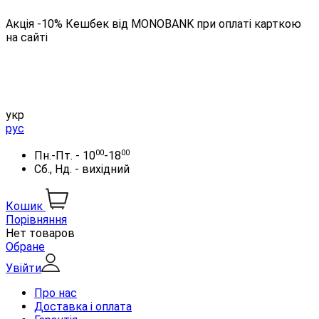
Акція -10% Кешбек від MONOBANK при оплаті карткою
на сайті
укр
рус
00
00
Пн.-Пт. - 10
-18
Сб., Нд. - вихідний
Кошик
Порівняння
Нет товаров
Обране
Увійти
Про нас
Доставка і оплата