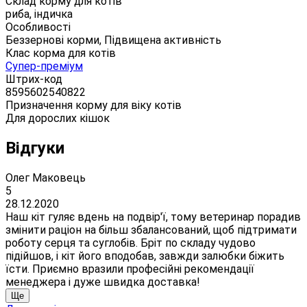
Склад корму для котів
риба, індичка
Особливості
Беззернові корми, Підвищена активність
Клас корма для котів
Супер-преміум
Штрих-код
8595602540822
Призначення корму для віку котів
Для дорослих кішок
Відгуки
Олег Маковець
5
28.12.2020
Наш кіт гуляє вдень на подвір'ї, тому ветеринар порадив
змінити раціон на більш збалансований, щоб підтримати
роботу серця та суглобів. Бріт по складу чудово
підійшов, і кіт його вподобав, завжди залюбки біжить
їсти. Приємно вразили професійні рекомендації
менеджера і дуже швидка доставка!
Ще