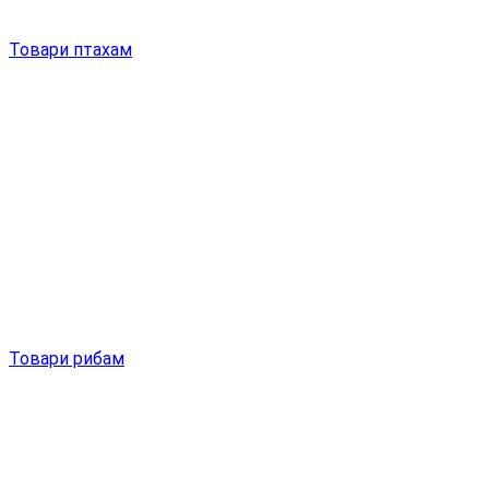
Товари птахам
Товари рибам