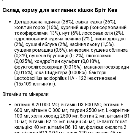
Склад корму для активних кішок Бріт Кеа
Дегідрована індичка (28%), свіжа курка (26%),
жовтий горох (16%), курячий жир (консервований
токоферолами, 13%), нут (6%), лососева олія (2%),
гідролізований куряча печінка (2% ), пивні дріжджі
(2%), сушені яблука (2%), насіння льону (1,5%),
сушена ромашка (0,5%), мінерали, сушена обліпиха
(0,3%), сушена брусниця (0, 2%), глюкозамін
(0,025%), хондроїтин сульфат (0,018%),
фруктоолігосахариди (0,015%), мананолігосахариди
(0,015%), юка Шидигера (0,008%), бактерії
Lactobacillus acidophilus HA - 122 інактивовані
(15х109 клітин/кг).
Вітаміни та мінерали:
вітамін A 20 000 МО, вітамін D3 800 МО, вітамін E
600 мг, вітамін C 300 мг, таурин 2500 мг, L-карнітин
100 мг, холін хлорид 2500 мг, біотин 2 мг, вітамін B1
10 мг, вітамін B2 12 мг, ніацин 50 мг, D-пантотенат
кальцію 40 мг, вітамін B6 10 мг, фолієва кислота 2
мг, вітамін B12 0,04 мг, цинк 120 мг, залізо 45 мг,