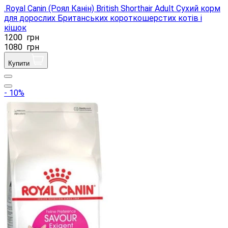
.Royal Canin (Роял Канін) British Shorthair Adult Сухий корм
для дорослих Британських короткошерстих котів і
кішок
1200
грн
1080
грн
Купити
- 10%