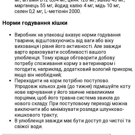
марганець 55 мг, йодид калію 4 мг, мідь 10 мг,
селен 0,2 мг, L-метіонін 2000.
Норми годування кішки
Виробник на упаковці вказує норми годування
тварини, відштовхуючись від ваги або віку
вихованця і рівня його активності. Але завжди
варто враховувати особливості вашого
улюбленця. Тому краще обговорити добову
потребу споживання корму з ветеринаром і
погодити, наприклад, додатковий вологий прикорм,
якщо він необхідний;
Переходити на корм потрібно поступово.
Упродовж кількох днів (до тижня) підмішуйте коту
нове харчування у його звичне невеликими
порціями, щоб його травна система звикла до
нового складу. При поступовому переході можна
виключити або мінімізувати розлади шлунково-
кишкового тракту;
В улюбленця завжди має бути доступ до чистої та
свіжої води.