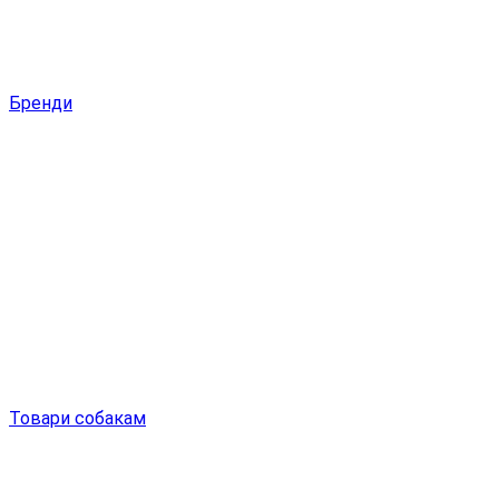
Бренди
Товари собакам