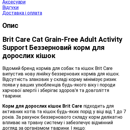
Аксесуари
Відгуки
Доставка і оплата
Опис
Brit Care Cat Grain-Free Adult Activity
Support Беззерновий корм для
дорослих кішок
Відомий бренд кормів для собак та кішок Brit Care
випустив нову лінійку беззернових кормів для кішок.
Відсутність злакових у складі корму мінімізує ризик
появи у ваших улюбленців будь-якого віку і породи
харчової алергії і зберігає здоров'я та довголіття
тварини.
Корм для дорослих кішок Brit Care
підходить для
активних котів та кішок будь-яких порід у віці від 1 до 7
років. За рахунок беззернового складу корм делікатно
впливає на травну систему і забезпечує відмінний
догляд за організмом тварини. І якщо: