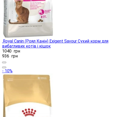
.Royal Canin (Роял Канін) Exigent Savour Сухий корм для
вибагливих котів і кішок
1040
грн
936
грн
- 10%