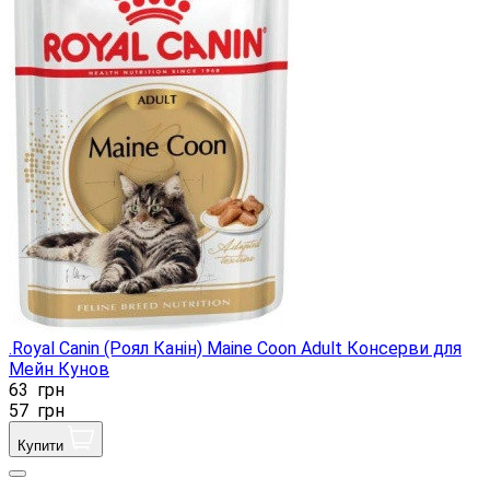
.Royal Canin (Роял Канін) Maine Coon Adult Консерви для
Мейн Кунов
63
грн
57
грн
Купити