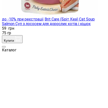
до -10% при реєстрації
Brit Care (Бріт Кеа) Cat Soup
Salmon Суп з лососем для дорослих котів і кішок
59
грн
75 гр
Купити
Каталог