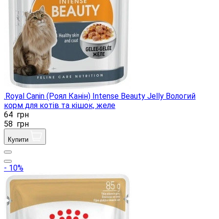
.Royal Canin (Роял Канін) Intense Beauty Jelly Вологий
корм для котів та кішок, желе
64
грн
58
грн
Купити
- 10%