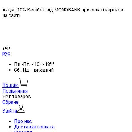
Акція -10% Кешбек від MONOBANK при оплаті карткою
на сайті
укр
рус
00
00
Пн.-Пт. - 10
-18
Сб., Нд. - вихідний
Кошик
Порівняння
Нет товаров
Обране
Увійти
Про нас
Доставка і оплата