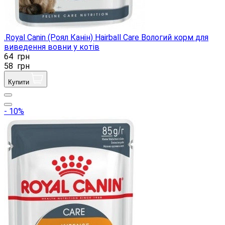
.Royal Canin (Роял Канін) Hairball Care Вологий корм для
виведення вовни у котів
64
грн
58
грн
Купити
- 10%