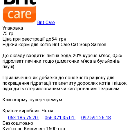
Brit Care
Упаковка
75 гр
Ціна при реєстрації до
54
грн
Рідкий корм для котів Brit Care Cat Soup Salmon
До складу входить: питна вода, 20% куряче м’ясо, 0,5%
гідролізат печінки тощо (шматочки м'яса в бульйоні в
паучі)
Призначення: як добавка до основного раціону для
покращення гідратації та апетиту дорослих котів і кішок,
підходить стерилізованим чи кастрованим тваринам
Клас корму: супер-преміум
Країна-виробник: Чехія
063 185 75 20
066 371 35 01
097 591 26 18
Безкоштовно
Кур'єр по Києву від
1500
грн