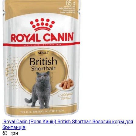
.Royal Canin (Роял Канін) British Shorthair Вологий корм для
британців
63
грн