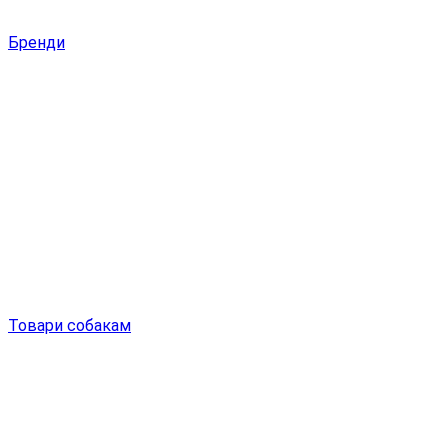
Бренди
Товари собакам