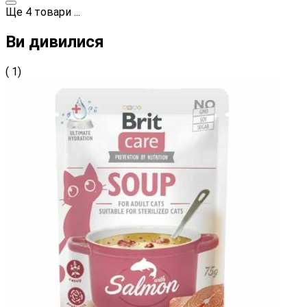
Ще
4
товари
...
Ви дивилися
( 1)