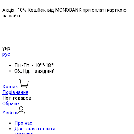
Акція -10% Кешбек від MONOBANK при оплаті карткою
на сайті
укр
рус
00
00
Пн.-Пт. - 10
-18
Сб., Нд. - вихідний
Кошик
Порівняння
Нет товаров
Обране
Увійти
Про нас
Доставка і оплата