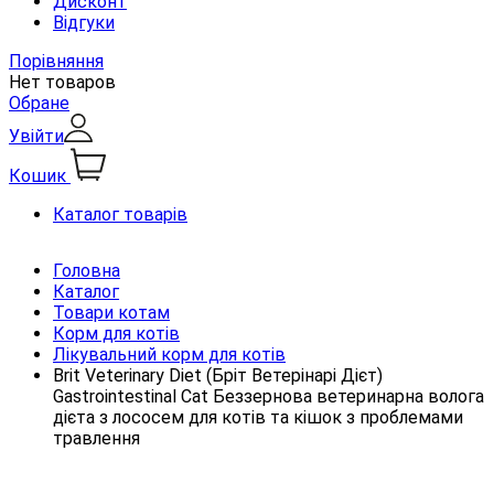
Дисконт
Відгуки
Порівняння
Нет товаров
Обране
Увійти
Кошик
Каталог товарів
Головна
Каталог
Товари котам
Корм для котів
Лікувальний корм для котів
Brit Veterinary Diet (Бріт Ветерінарі Дієт)
Gastrointestinal Cat Беззернова ветеринарна волога
дієта з лососем для котів та кішок з проблемами
травлення