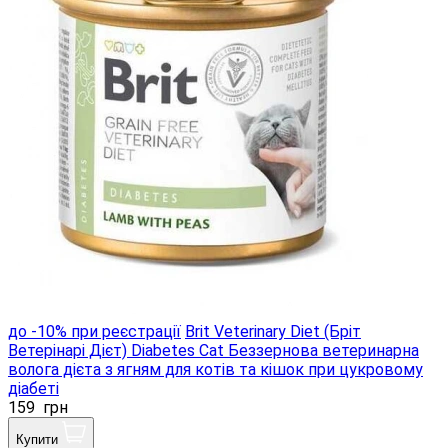
до -10% при реєстрації
Brit Veterinary Diet (Бріт
Ветерінарі Дієт) Diabetes Cat Беззернова ветеринарна
волога дієта з ягням для котів та кішок при цукровому
діабеті
159
грн
Купити