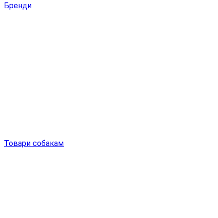
Бренди
Товари собакам