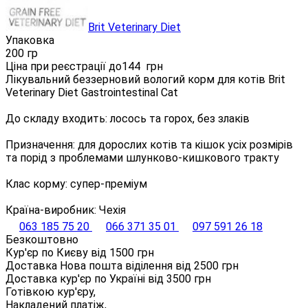
Brit Veterinary Diet
Упаковка
200 гр
Ціна при реєстрації до
144
грн
Лікувальний беззерновий вологий корм для котів Brit
Veterinary Diet Gastrointestinal Cat
До складу входить: лосось та горох, без злаків
Призначення: для дорослих котів та кішок усіх розмірів
та порід з проблемами шлунково-кишкового тракту
Клас корму: супер-преміум
Країна-виробник: Чехія
063 185 75 20
066 371 35 01
097 591 26 18
Безкоштовно
Кур'єр по Києву від
1500
грн
Доставка Нова пошта віділення від
2500
грн
Доставка кур'єр по Україні від
3500
грн
Готівкою кур'єру,
Накладений платіж,