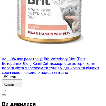
до -10% при реєстрації
Brit Veterinary Diet (Бріт
Ветеринарі Дієт) Renal Cat Беззернова ветеринарна
волога дієта з лососем та тунцем для котів та кішок з
хронічною нирковою недостатністю
159
грн
Купити
Ви дивилися