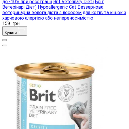
до -10% при реєстрації
Brit Veterinary Diet (Бріт
Ветерінарі Дієт) Hypoallergenic Cat Беззернова
ветеринарна волога дієта з лососем для котів та кішок з
харчовою алергією або непереносимістю
159
грн
Купити