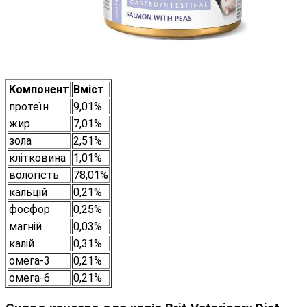
Компонент
Вміст
протеїн
9,01%
жир
7,01%
зола
2,51%
клітковина
1,01%
вологість
78,01%
кальцій
0,21%
фосфор
0,25%
магній
0,03%
калій
0,31%
омега-3
0,21%
омега-6
0,21%