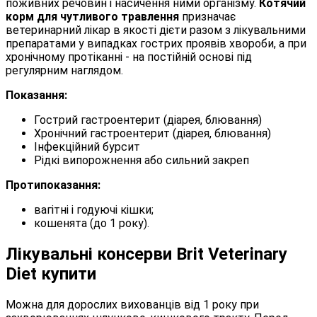
поживних речовин і насичення ними організму.
Котячий
корм для чутливого травлення
призначає
ветеринарний лікар в якості дієти разом з лікувальними
препаратами у випадках гострих проявів хвороби, а при
хронічному протіканні - на постійній основі під
регулярним наглядом.
Показання:
Гострий гастроентерит (діарея, блювання)
Хронічний гастроентерит (діарея, блювання)
Інфекційний бурсит
Рідкі випорожнення або сильний закреп
Протипоказання:
вагітні і годуючі кішки;
кошенята (до 1 року).
Лікувальні консерви Brit Veterinary
Diet купити
Можна для дорослих вихованців від 1 року при