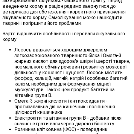
захворюваннях шлунково-кишкового тракту. Перед
введенням корму в раціон радимо звернутися до
ветеринара для обстеження і коректного призначення
лікувального корму. Самолікування може нашкодити
тварині і погіршити його проблеми.
Варто відзначити особливості і переваги лікувального
корму:
Лосось вважається хорошим джерелом
легкозасвоюваного тваринного білка і Омега-3
жирних кислот для здоров'я шкіри і шерсті тварин,
нормального обміну речовин і розвитку мозкової
діяльності у кошенят і цуценят. Лосось містить
фосфор, кальцій, магній, натрій і особливо багатий
каліэм, необхідним для формування міцної
мускулатури. Також цей продукт багатий на
вітаміни групи В.
Омега-3 жирні кислоти і антиоксиданти -
протизапальна дія на кишечник і поліпшення
цілісності кишечника
Електроліти та вітаміни групи В - добавки після
значної втрати ваги через діарею і блювоту.
Розчинна клітковина (ФОС) - попередник