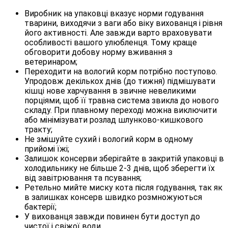
Виробник на упаковці вказує норми годування
тварини, виходячи з ваги або віку вихованця і рівня
його активності. Але завжди варто враховувати
особливості вашого улюбленця. Тому краще
обговорити добову норму вживання з
ветеринаром;
Переходити на вологий корм потрібно поступово.
Упродовж декількох днів (до тижня) підмішувати
кішці нове харчування в звичне невеликими
порціями, щоб її травна система звикла до нового
складу. При плавному переході можна виключити
або мінімізувати розлад шлунково-кишкового
тракту;
Не змішуйте сухий і вологий корм в одному
прийомі їжі;
Залишок консерви зберігайте в закритій упаковці в
холодильнику не більше 2-3 днів, щоб зберегти їх
від завітрювання та псування;
Ретельно мийте миску кота після годування, так як
в залишках консерв швидко розмножуються
бактерії;
У вихованця завжди повинен бути доступ до
чистої і свіжої води.