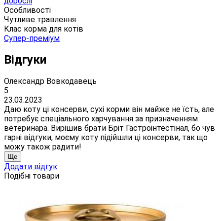
дорослі
Особливості
Чутливе травлення
Клас корма для котів
Супер-преміум
Відгуки
Олександр Вовкодавець
5
23.03.2023
Даю коту ці консерви, сухі корми він майже не їсть, але
потребує спеціального харчування за призначенням
ветеринара. Вирішив брати Бріт Гастроінтестінал, бо чув
гарні відгуки, моєму коту підійшли ці консерви, так що
можу також радити!
Ще
Додати відгук
Подібні товари