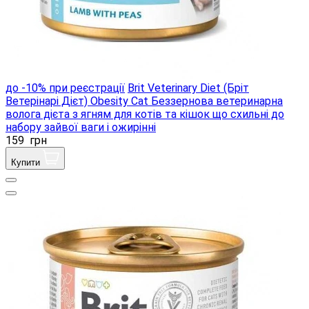
до -10% при реєстрації
Brit Veterinary Diet (Бріт
Ветерінарі Дієт) Obesity Cat Беззернова ветеринарна
волога дієта з ягням для котів та кішок що схильні до
набору зайвої ваги і ожирінні
159
грн
Купити