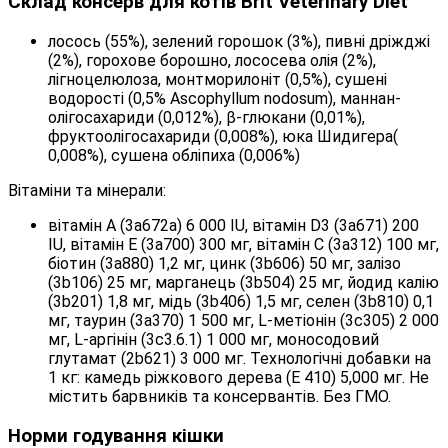
Склад консерв для котів Brit Veterinary Diet
лосось (55%), зелений горошок (3%), пивні дріжджі
(2%), горохове борошно, лососева олія (2%),
лігноцелюлоза, монтморилоніт (0,5%), сушені
водорості (0,5% Ascophyllum nodosum), маннан-
олігосахариди (0,012%), β-глюкани (0,01%),
фруктоолігосахариди (0,008%), юка Шидигера(
0,008%), сушена обліпиха (0,006%)
Вітаміни та мінерали:
вітамін A (3a672a) 6 000 IU, вітамін D3 (3а671) 200
IU, вітамін E (3a700) 300 мг, вітамін C (3a312) 100 мг,
біотин (3a880) 1,2 мг, цинк (3b606) 50 мг, залізо
(3b106) 25 мг, марганець (3b504) 25 мг, йодид калію
(3b201) 1,8 мг, мідь (3b406) 1,5 мг, селен (3b810) 0,1
мг, таурин (3a370) 1 500 мг, L-метіонін (3c305) 2 000
мг, L-аргінін (3c3.6.1) 1 000 мг, моносодовий
глутамат (2b621) 3 000 мг. Технологічні добавки на
1 кг: камедь ріжкового дерева (Е 410) 5,000 мг. Не
містить барвників та консервантів. Без ГМО.
Норми годування кішки