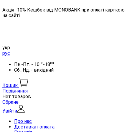
Акція -10% Кешбек від MONOBANK при оплаті карткою
на сайті
укр
рус
00
00
Пн.-Пт. - 10
-18
Сб., Нд. - вихідний
Кошик
Порівняння
Нет товаров
Обране
Увійти
Про нас
Доставка і оплата