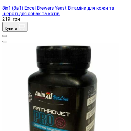
8in1 (8в1) Excel Brewers Yeast Вітаміни для кожи та
шерсті для собак та котів
219
грн
Купити