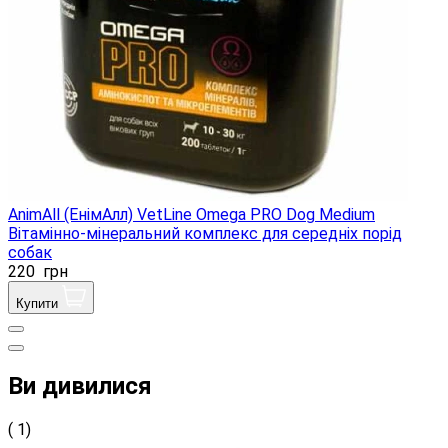
AnimAll (ЕнімАлл) VetLine Omega PRO Dog Medium
Вітамінно-мінеральний комплекс для середніх порід
собак
220
грн
Купити
Ви дивилися
( 1)