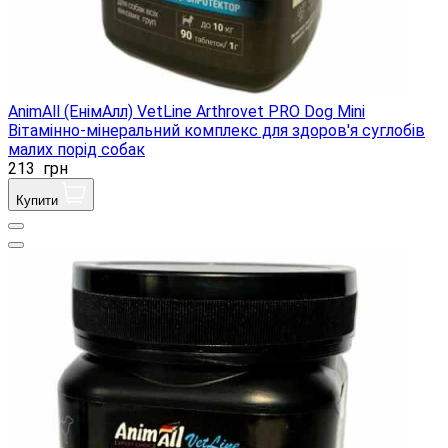
AnimAll (ЕнімАлл) VetLine Arthrovet PRO Dog Mini
Вітамінно-мінеральний комплекс для здоров'я суглобів
малих порід собак
213
грн
Купити