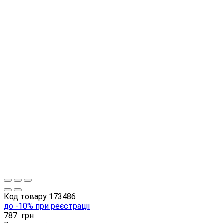
Код товару
173486
до -10% при реєстрації
787
грн