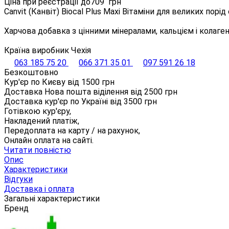
Ціна при реєстрації до
709
грн
Canvit (Канвіт) Biocal Plus Maxi Вітаміни для великих порі
Харчова добавка з цінними мінералами, кальцієм і колагено
Країна виробник Чехія
063 185 75 20
066 371 35 01
097 591 26 18
Безкоштовно
Кур'єр по Києву від
1500
грн
Доставка Нова пошта віділення від
2500
грн
Доставка кур'єр по Україні від
3500
грн
Готівкою кур'єру,
Накладений платіж,
Передоплата на карту / на рахунок,
Онлайн оплата на сайті.
Читати повністю
Опис
Характеристики
Відгуки
Доставка і оплата
Загальні характеристики
Бренд