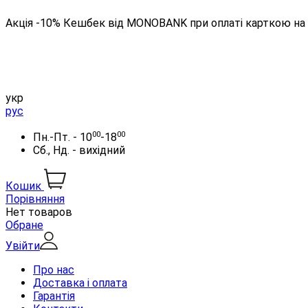
Акція -10% Кешбек від MONOBANK при оплаті карткою на 
укр
рус
00
00
Пн.-Пт. - 10
-18
Сб., Нд. - вихідний
Кошик
Порівняння
Нет товаров
Обране
Увійти
Про нас
Доставка і оплата
Гарантія