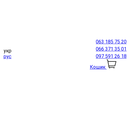
063 185 75 20
066 371 35 01
укр
097 591 26 18
рус
Кошик