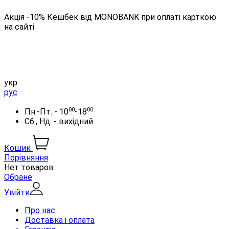
Акція -10% Кешбек від MONOBANK при оплаті карткою
на сайті
укр
рус
00
00
Пн.-Пт. - 10
-18
Сб., Нд. - вихідний
Кошик
Порівняння
Нет товаров
Обране
Увійти
Про нас
Доставка і оплата