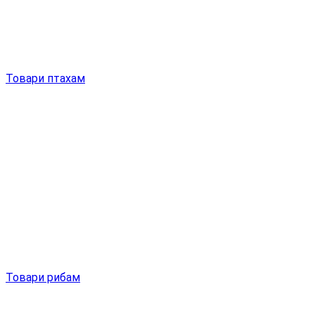
Товари птахам
Товари рибам