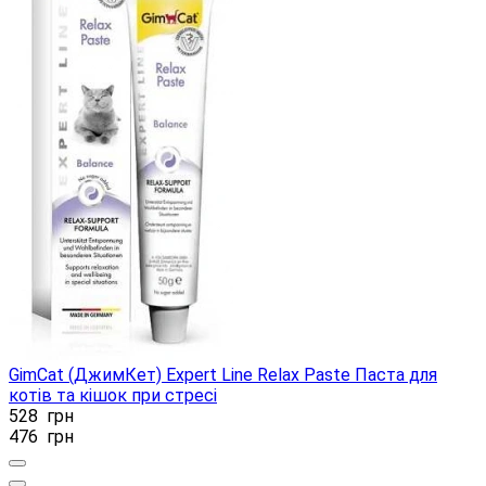
GimCat (ДжимКет) Expert Line Relax Paste Паста для
котів та кішок при стресі
528
грн
476
грн