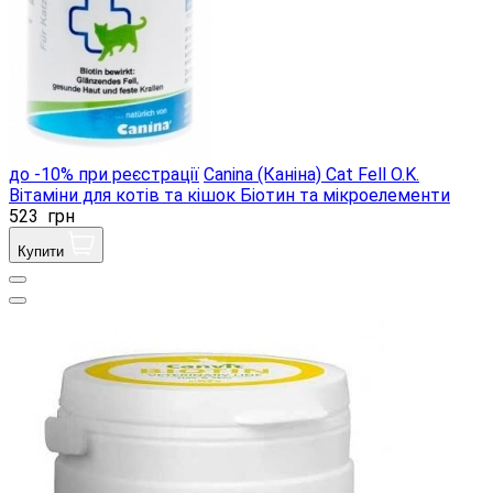
до -10% при реєстрації
Canina (Каніна) Cat Fell O.K.
Вітаміни для котів та кішок Біотин та мікроелементи
523
грн
Купити