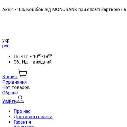
Акція -10% Кешбек від MONOBANK при оплаті карткою на 
укр
рус
00
00
Пн.-Пт. - 10
-18
Сб., Нд. - вихідний
Кошик
Порівняння
Нет товаров
Обране
Увійти
Про нас
Доставка і оплата
Гарантія