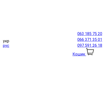
063 185 75 20
066 371 35 01
укр
097 591 26 18
рус
Кошик