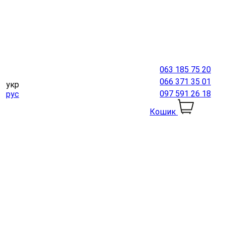
063 185 75 20
066 371 35 01
укр
097 591 26 18
рус
Кошик