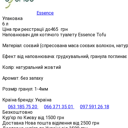
Essence
Упаковка
6 л
Ціна при реєстрації до
465
грн
Наповнювач для котячого туалету Essence Tofu
Матеріал: соєвий (спресована маса соєвих волокон, нату
Ефект від наповнювача: грудкувальний, гранула поглинає 
Колір: натуральний жовтий
Аромат: без запаху
Розмір гранул: 1-4мм
Країна бренду: Україна
063 185 75 20
066 371 35 01
097 591 26 18
Безкоштовно
Кур'єр по Києву від
1500
грн
Доставка Нова пошта віділення від
2500
грн