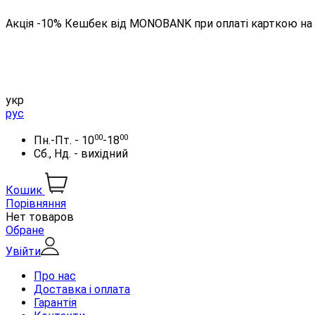
Акція -10% Кешбек від MONOBANK при оплаті карткою на 
укр
рус
00
00
Пн.-Пт. - 10
-18
Сб., Нд. - вихідний
Кошик
Порівняння
Нет товаров
Обране
Увійти
Про нас
Доставка і оплата
Гарантія