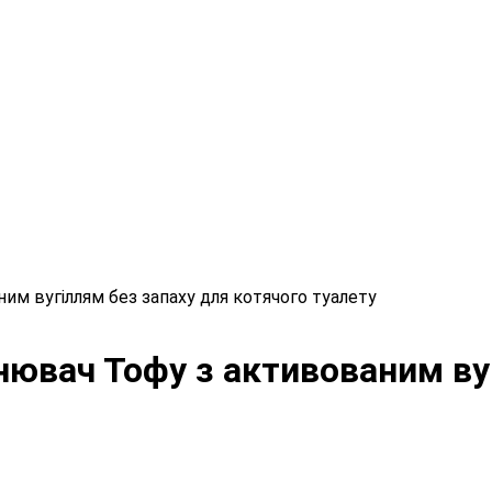
им вугіллям без запаху для котячого туалету
внювач Тофу з активованим ву