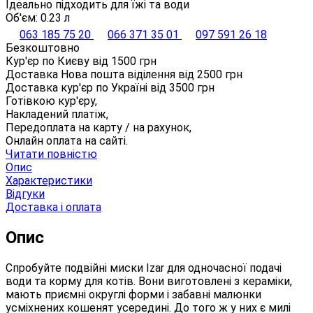
Ідеально підходить для їжі та води
Об'єм: 0.23 л
063 185 75 20
066 371 35 01
097 591 26 18
Безкоштовно
Кур'єр по Києву від
1500
грн
Доставка Нова пошта віділення від
2500
грн
Доставка кур'єр по Україні від
3500
грн
Готівкою кур'єру,
Накладений платіж,
Передоплата на карту / на рахунок,
Онлайн оплата на сайті.
Читати повністю
Опис
Характеристики
Відгуки
Доставка і оплата
Опис
Спробуйте подвійні миски Izar для одночасної подачі
води та корму для котів. Вони виготовлені з кераміки,
мають приємні округлі форми і забавні малюнки
усміхнених кошенят усередині. До того ж у них є милі