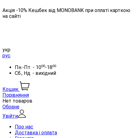
Акція -10% Кешбек від MONOBANK при оплаті карткою
на сайті
укр
рус
00
00
Пн.-Пт. - 10
-18
Сб., Нд. - вихідний
Кошик
Порівняння
Нет товаров
Обране
Увійти
Про нас
Доставка і оплата