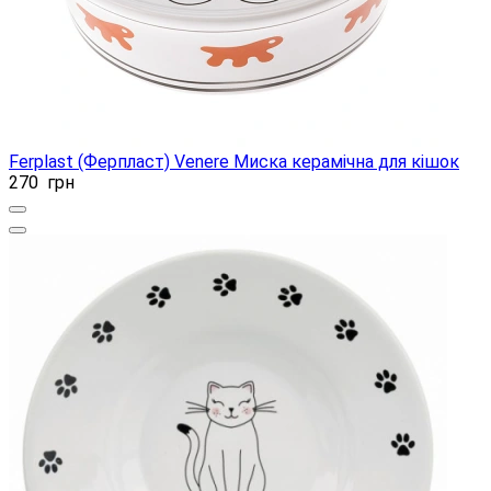
Ferplast (Ферпласт) Venere Миска керамічна для кішок
270
грн