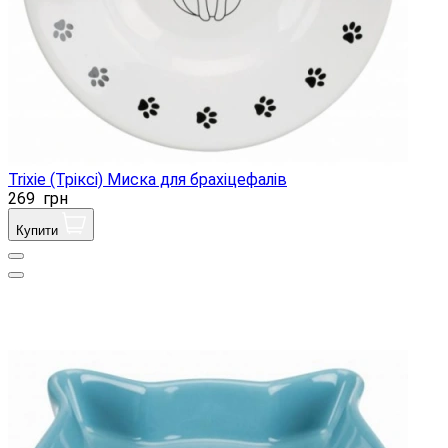
Trixie (Тріксі) Миска для брахіцефалів
269
грн
Купити