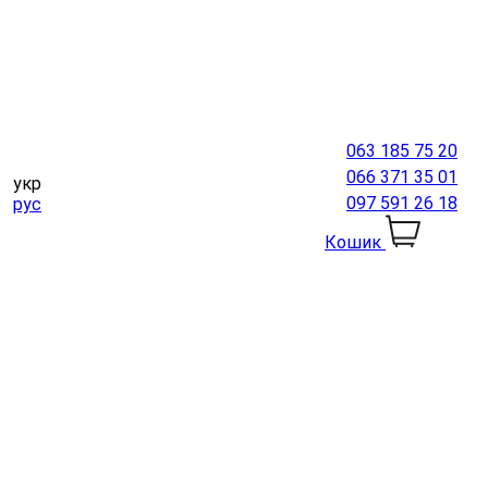
063 185 75 20
066 371 35 01
укр
097 591 26 18
рус
Кошик