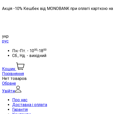
Акція -10% Кешбек від MONOBANK при оплаті карткою на 
укр
рус
00
00
Пн.-Пт. - 10
-18
Сб., Нд. - вихідний
Кошик
Порівняння
Нет товаров
Обране
Увійти
Про нас
Доставка і оплата
Гарантія