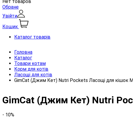
Нет товаров
Обране
Увійти
Кошик
Каталог товарів
Головна
Каталог
Товари котам
Корм для котів
Ласощі для котів
GimCat (Джим Кет) Nutri Pockets Ласощі для кішок М
GimCat (Джим Кет) Nutri Po
- 10%