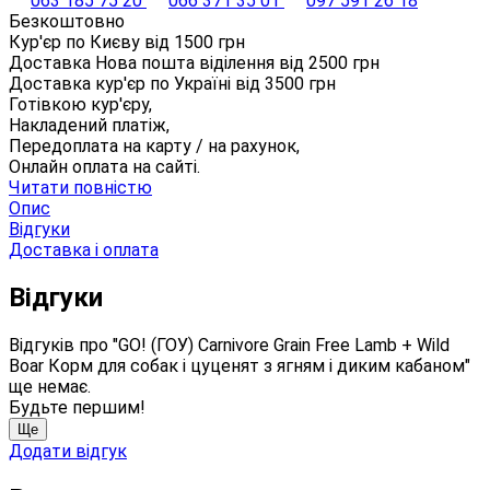
063 185 75 20
066 371 35 01
097 591 26 18
Безкоштовно
Кур'єр по Києву від
1500
грн
Доставка Нова пошта віділення від
2500
грн
Доставка кур'єр по Україні від
3500
грн
Готівкою кур'єру,
Накладений платіж,
Передоплата на карту / на рахунок,
Онлайн оплата на сайті.
Читати повністю
Опис
Відгуки
Доставка і оплата
Відгуки
Відгуків про "GO! (ГОУ) Carnivore Grain Free Lamb + Wild
Boar Корм для собак і цуценят з ягням і диким кабаном"
ще немає.
Будьте першим!
Ще
Додати відгук