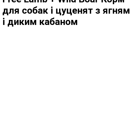
для собак і цуценят з ягням
і диким кабаном