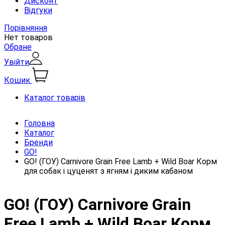
Дисконт
Відгуки
Порівняння
Нет товаров
Обране
Увійти
Кошик
Каталог товарів
Головна
Каталог
Бренди
GO!
GO! (ГОУ) Carnivore Grain Free Lamb + Wild Boar Корм
для собак і цуценят з ягням і диким кабаном
GO! (ГОУ) Carnivore Grain
Free Lamb + Wild Boar Корм