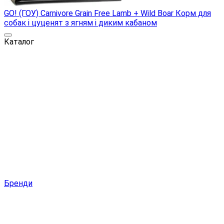
GO! (ГОУ) Carnivore Grain Free Lamb + Wild Boar Корм для
собак і цуценят з ягням і диким кабаном
Каталог
Бренди