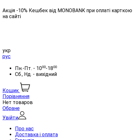
Акція -10% Кешбек від MONOBANK при оплаті карткою
на сайті
укр
рус
00
00
Пн.-Пт. - 10
-18
Сб., Нд. - вихідний
Кошик
Порівняння
Нет товаров
Обране
Увійти
Про нас
Доставка і оплата