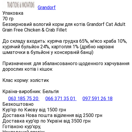
Grandorf
Упаковка
70 гр
Беззерновий вологий корм для котів Grandorf Cat Adult
Grain Free Chicken & Crab Fillet
До складу входить: куряча грудка 65%, м'ясо краба 10%,
курячий бульйон 24%, картопля 1% (дрібно нарізані
шматочки в бульйоні у консервній банці)
Призначення: для збалансованого щоденного харчування
дорослих котів і кішок
Клас корму: холістик
Країна-виробник: Бельгія
063 185 75 20
066 371 35 01
097 591 26 18
Безкоштовно
Кур'єр по Києву від
1500
грн
Доставка Нова пошта віділення від
2500
грн
Доставка кур'єр по Україні від
3500
грн
Готівкою кур'єру,