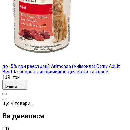
до -5% при реєстрації
Animonda (Анімонда) Carny Adult
Beef Консерва з яловичиною для котів та кішок
139
грн
Купити
Ще
4
товари
...
Ви дивилися
( 1)