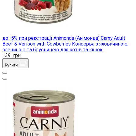
до -5% при реєстрації
Animonda (Анімонда) Carny Adult
Beef & Venison with Cowberries Консерва з яловичиною,
олениною та брусницею для котів та кішок
139
грн
Купити