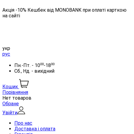
Акція -10% Кешбек від MONOBANK при оплаті карткою
на сайті
укр
рус
00
00
Пн.-Пт. - 10
-18
Сб., Нд. - вихідний
Кошик
Порівняння
Нет товаров
Обране
Увійти
Про нас
Доставка і оплата