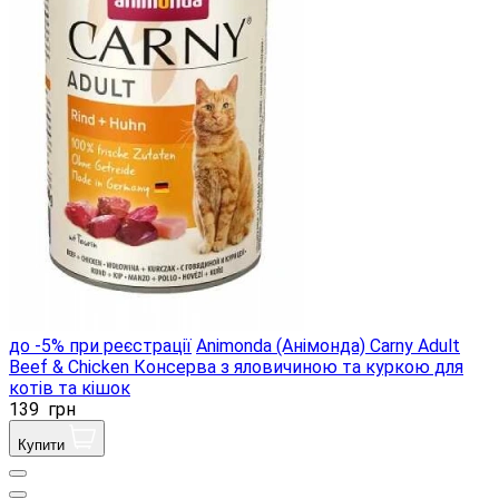
до -5% при реєстрації
Animonda (Анімонда) Carny Adult
Beef & Chicken Консерва з яловичиною та куркою для
котів та кішок
139
грн
Купити