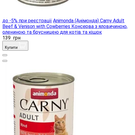
до -5% при реєстрації
Animonda (Анімонда) Carny Adult
Beef & Venison with Cowberries Консерва з яловичиною,
олениною та брусницею для котів та кішок
139
грн
Купити