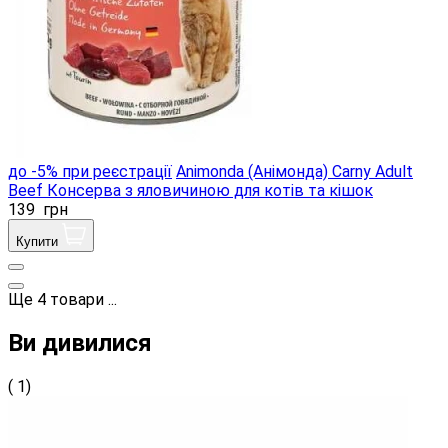
до -5% при реєстрації
Animonda (Анімонда) Carny Adult
Beef Консерва з яловичиною для котів та кішок
139
грн
Купити
Ще
4
товари
...
Ви дивилися
( 1)