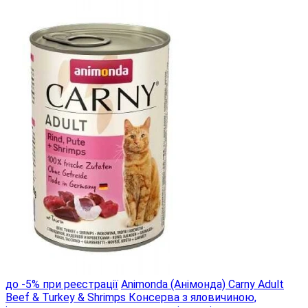
до -5% при реєстрації
Animonda (Анімонда) Carny Adult
Beef & Turkey & Shrimps Консерва з яловичиною,