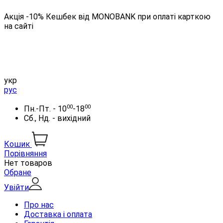
Акція -10% Кешбек від MONOBANK при оплаті карткою
на сайті
укр
рус
00
00
Пн.-Пт. - 10
-18
Сб., Нд. - вихідний
Кошик
Порівняння
Нет товаров
Обране
Увійти
Про нас
Доставка і оплата