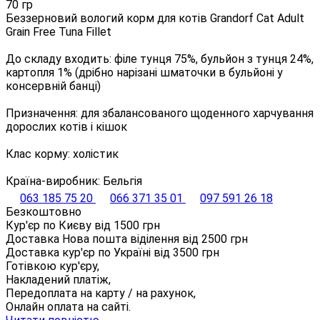
70 гр
Беззерновий вологий корм для котів Grandorf Cat Adult
Grain Free Tuna Fillet
До складу входить: філе тунця 75%, бульйон з тунця 24%,
картопля 1% (дрібно нарізані шматочки в бульйоні у
консервній банці)
Призначення: для збалансованого щоденного харчування
дорослих котів і кішок
Клас корму: холістик
Країна-виробник: Бельгія
063 185 75 20
066 371 35 01
097 591 26 18
Безкоштовно
Кур'єр по Києву від
1500
грн
Доставка Нова пошта віділення від
2500
грн
Доставка кур'єр по Україні від
3500
грн
Готівкою кур'єру,
Накладений платіж,
Передоплата на карту / на рахунок,
Онлайн оплата на сайті.