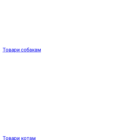
Товари собакам
Товари котам