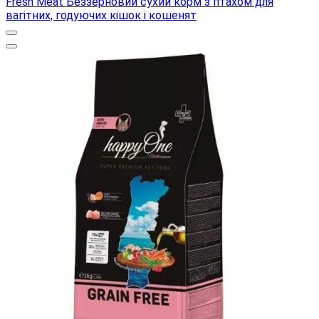
Fresh Meat Беззерновий сухий корм з птахом для
вагітних, годуючих кішок і кошенят