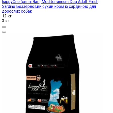
happyOne (хеппі Ван) Mediterraneum Dog Adult Fresh
Sardine Беззерновий сухий корм із сардиною для
дорослих собак
12 кг
3 кг