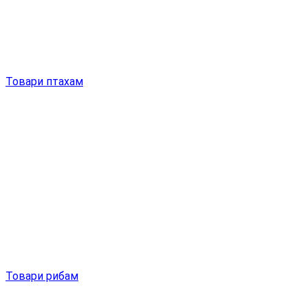
Товари птахам
Товари рибам