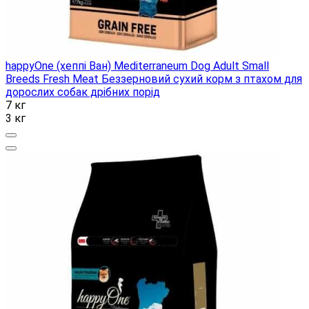
happyOne (хеппі Ван) Mediterraneum Dog Adult Small
Breeds Fresh Meat Беззерновий сухий корм з птахом для
дорослих собак дрібних порід
7 кг
3 кг