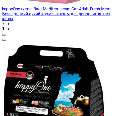
happyOne (хеппі Ван) Mediterraneum Cat Adult Fresh Meat
Беззерновий сухий корм з птахом для дорослих котів і
кішок
7 кг
1 кг