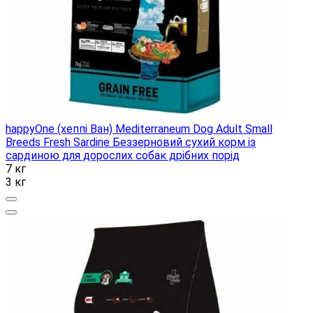
happyOne (хеппі Ван) Mediterraneum Dog Adult Small
Breeds Fresh Sardine Беззерновий сухий корм із
сардиною для дорослих собак дрібних порід
7 кг
3 кг