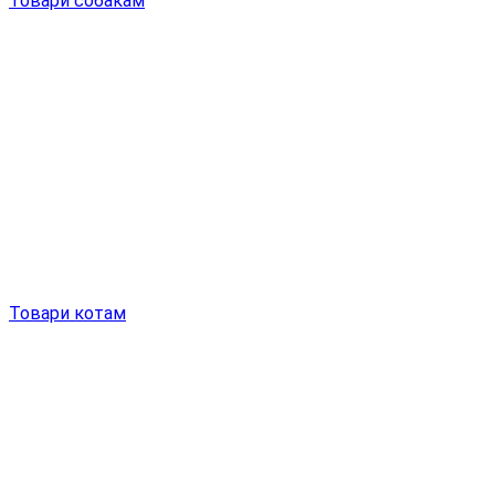
Товари собакам
Товари котам