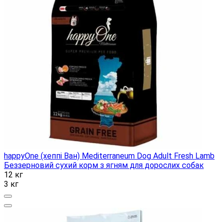
happyOne (хеппі Ван) Mediterraneum Dog Adult Fresh Lamb
Беззерновий сухий корм з ягням для дорослих собак
12 кг
3 кг