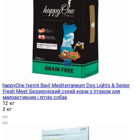
happyOne (хеппі Ван) Mediterraneum Dog Lights & Senior
Fresh Meat Беззерновий сухий корм з птахом для
малоактивних і літніх собак
12 кг
3 кг