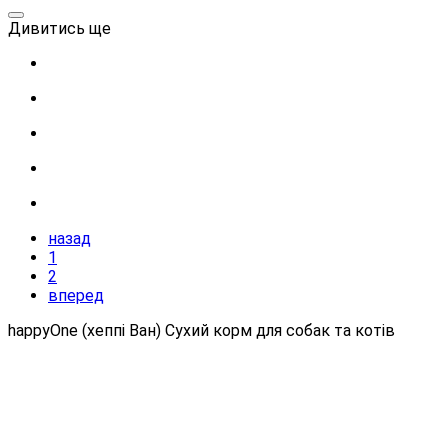
Дивитись ще
назад
1
2
вперед
happyOne (хеппі Ван) Сухий корм для собак та котів