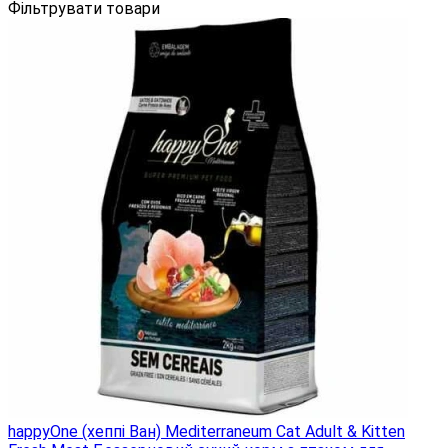
Фільтрувати товари
happyOne (хеппі Ван) Mediterraneum Cat Adult & Kitten