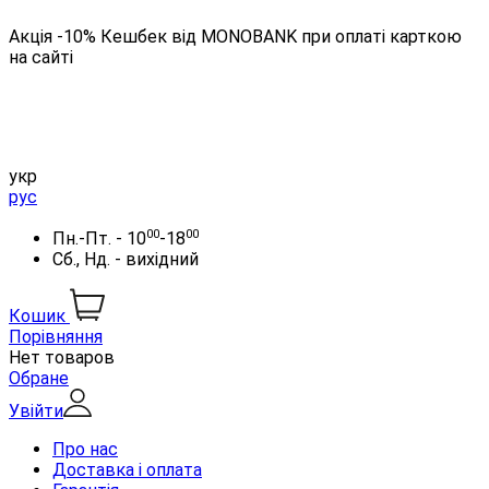
Акція -10% Кешбек від MONOBANK при оплаті карткою
на сайті
укр
рус
00
00
Пн.-Пт. - 10
-18
Сб., Нд. - вихідний
Кошик
Порівняння
Нет товаров
Обране
Увійти
Про нас
Доставка і оплата