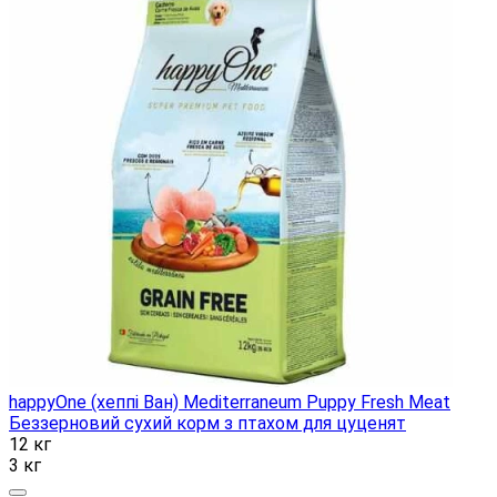
happyOne (хеппі Ван) Mediterraneum Puppy Fresh Meat
Беззерновий сухий корм з птахом для цуценят
12 кг
3 кг