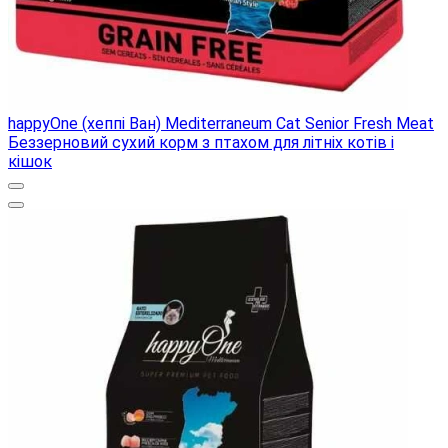
happyOne (хеппі Ван) Mediterraneum Cat Senior Fresh Meat
Беззерновий сухий корм з птахом для літніх котів і
кішок