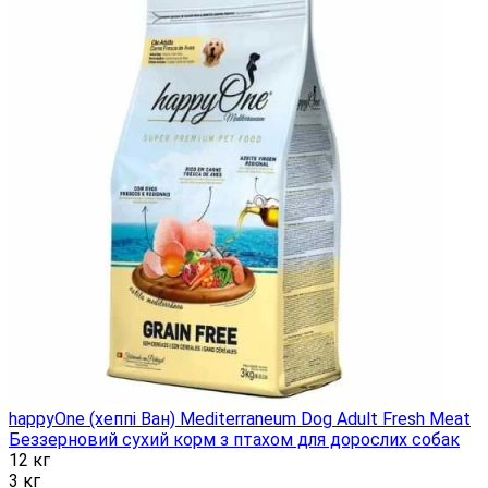
happyOne (хеппі Ван) Mediterraneum Dog Adult Fresh Meat
Беззерновий сухий корм з птахом для дорослих собак
12 кг
3 кг