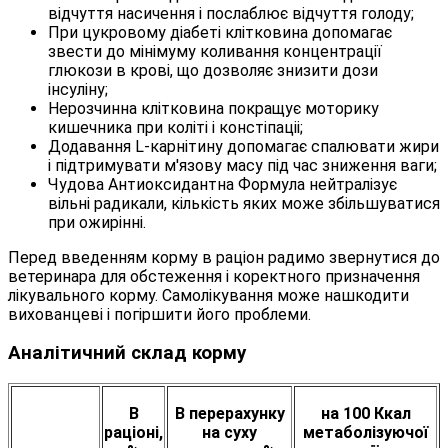
відчуття насичення і послаблює відчуття голоду;
При цукровому діабеті клітковина допомагає
звести до мінімуму коливання концентрації
глюкози в крові, що дозволяє знизити дози
інсуліну;
Нерозчинна клітковина покращує моторику
кишечника при коліті і констіпаціі;
Додавання L-карнітину допомагає спалювати жири
і підтримувати м'язову масу під час зниження ваги;
Чудова Антиоксидантна Формула нейтралізує
вільні радикали, кількість яких може збільшуватися
при ожирінні.
Перед введенням корму в раціон радимо звернутися до
ветеринара для обстеження і коректного призначення
лікувального корму. Самолікування може нашкодити
вихованцеві і погіршити його проблеми.
Аналітичний склад корму
В
В перерахунку
на 100 Ккал
раціоні,
на суху
метаболізуючої