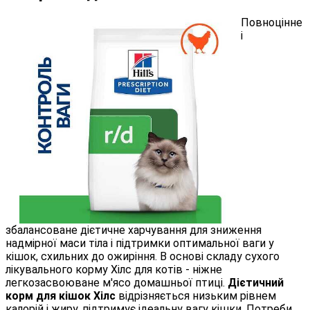
Повноцінне
і
збалансоване дієтичне харчування для зниження
надмірної маси тіла і підтримки оптимальної ваги у
кішок, схильних до ожиріння. В основі складу сухого
лікувального корму Хілс для котів - ніжне
легкозасвоюване м'ясо домашньої птиці.
Дієтичний
корм для кішок Хілс
відрізняється низьким рівнем
калорій і жиру, підтримує ідеальну вагу кішки. Потреби