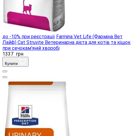
до -10% при реєстрації
Farmina Vet Life (Фарміна Вет
Лайф) Cat Struvite Ветеринарна дієта для котів та кішок
при сечокам'яній хворобі
1337
грн
Купити