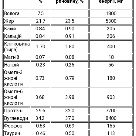
%
речовину, %
енергії, мг
Волога
7.5
1800
Жир
21.7
23.5
5300
Калій
0.84
0.90
205
Кальцій
0.84
0.91
206
Клітковина
1.70
1.80
400
(сира)
Магній
0.07
0.08
18
Натрій
0.23
0.25
56
Омега-3
жирні
0.73
0.79
180
кислоти
Омега-6
жирні
3.68
3.98
903
кислоти
Протеїн
29.6
32.0
7200
Вуглеводи
34.2
37.0
8400
Фосфор
0.63
0.69
155
Таурин
0.46
0.50
113