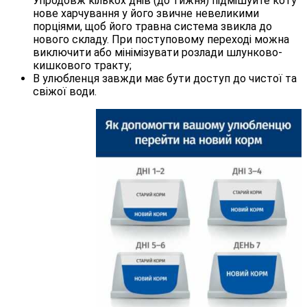
Упродовж кількох днів (до тижня) підмішуйте коту
нове харчування у його звичне невеликими
порціями, щоб його травна система звикла до
нового складу. При поступовому переході можна
виключити або мінімізувати розлади шлунково-
кишкового тракту;
В улюбленця завжди має бути доступ до чистої та
свіжої води.