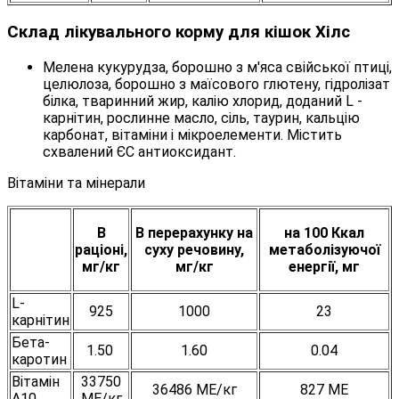
Склад лікувального корму для кішок Хілс
Мелена кукурудза, борошно з м'яса свійської птиці,
целюлоза, борошно з маїсового глютену, гідролізат
білка, тваринний жир, калію хлорид, доданий L -
карнітин, рослинне масло, сіль, таурин, кальцію
карбонат, вітаміни і мікроелементи. Містить
схвалений ЄС антиоксидант.
Вітаміни та мінерали
В
В перерахунку на
на 100 Ккал
раціоні,
суху речовину,
метаболізуючої
мг/кг
мг/кг
енергії, мг
L-
925
1000
23
карнітин
Бета-
1.50
1.60
0.04
каротин
Вітамін
33750
36486 МЕ/кг
827 МЕ
A10
МЕ/кг