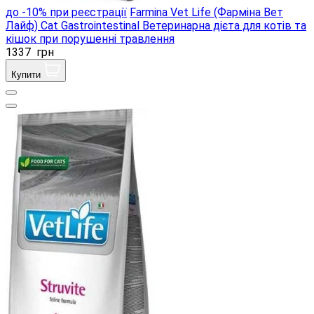
до -10% при реєстрації
Farmina Vet Life (Фарміна Вет
Лайф) Cat Gastrointestinal Ветеринарна дієта для котів та
кішок при порушенні травлення
1337
грн
Купити