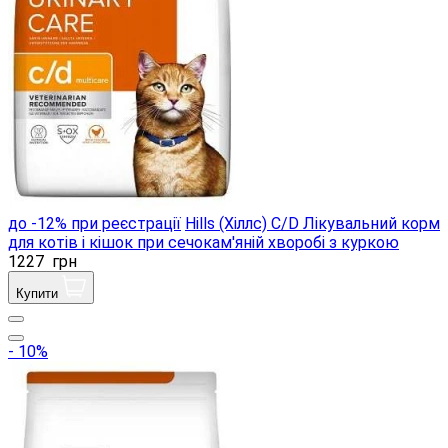
до -12% при реєстрації
Hills (Хіллс) C/D Лікувальний корм
для котів і кішок при сечокам'яній хворобі з куркою
1227
грн
Купити
- 10%