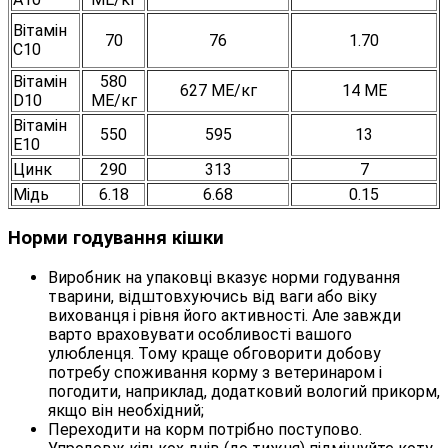
Вітамін
70
76
1.70
C10
Вітамін
580
627 МЕ/кг
14 МЕ
D10
МЕ/кг
Вітамін
550
595
13
E10
Цинк
290
313
7
Мідь
6.18
6.68
0.15
Норми годування кішки
Виробник на упаковці вказує норми годування
тварини, відштовхуючись від ваги або віку
вихованця і рівня його активності. Але завжди
варто враховувати особливості вашого
улюбленця. Тому краще обговорити добову
потребу споживання корму з ветеринаром і
погодити, наприклад, додатковий вологий прикорм,
якщо він необхідний;
Переходити на корм потрібно поступово.