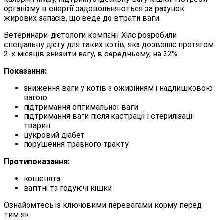
організму в енергії задовольняються за рахунок
жирових запасів, що веде до втрати ваги.
Ветеринари-дієтологи компанії Хілс розробили
спеціальну дієту для таких котів, яка дозволяє протягом
2-х місяців знизити вагу, в середньому, на 22%.
Показання:
зниження ваги у котів з ожирінням і надлишковою
вагою
підтримання оптимальної ваги
підтримання ваги після кастрації і стерилізації
тварин
цукровий діабет
порушення травного тракту
Протипоказання:
кошенята
вагітні та годуючі кішки
Ознайомтесь із ключовими перевагами корму перед
тим як