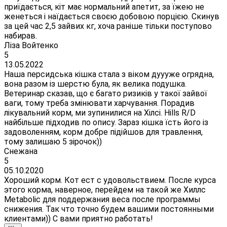
приїдається, кіт має нормальний апетит, за їжею не
женеться і наїдається своєю добовою порцією. Скинув
за цей час 2,5 зайвих кг, хоча раніше тільки поступово
набирав.
Ліза Войтенко
5
13.05.2022
Наша персидська кішка стала з віком дуууже огрядна,
вона разом із шерстю була, як велика подушка.
Ветеринар сказав, що є багато ризиків у такої зайвої
ваги, тому треба змінювати харчування. Порадив
лікувальний корм, ми зупинилися на Хілсі. Hills R/D
найбільше підходив по опису. Зараз кішка їсть його із
задоволенням, корм добре підійшов для травлення,
тому залишаю 5 зірочок))
Снежана
5
05.10.2020
Хороший корм. Кот ест с удовольствием. После курса
этого корма, наверное, перейдем на такой же Хиллс
Metabolic для поддержания веса после программы
снижения. Так что точно будем вашими постоянными
клиентами)) С вами приятно работать!