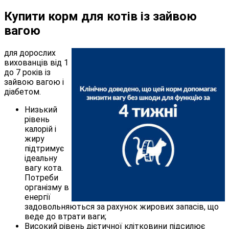
Купити корм для котів із зайвою
вагою
для дорослих
вихованців від 1
до 7 років із
зайвою вагою і
діабетом.
Низький
рівень
калорій і
жиру
підтримує
ідеальну
вагу кота.
Потреби
організму в
енергії
задовольняються за рахунок жирових запасів, що
веде до втрати ваги;
Високий рівень дієтичної клітковини підсилює