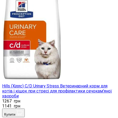
Hills (Хіллс) C/D Urinary Stress Ветеринарний корм для
котів і кішок при стресі для профілактики сечокам'яної
хвороби
1267
грн
1141
грн
Купити