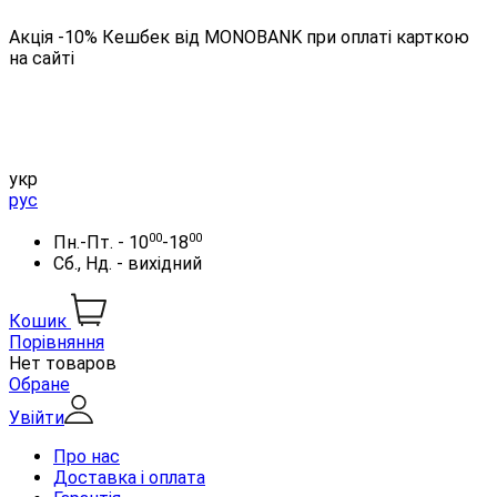
Акція -10% Кешбек від MONOBANK при оплаті карткою
на сайті
укр
рус
00
00
Пн.-Пт. - 10
-18
Сб., Нд. - вихідний
Кошик
Порівняння
Нет товаров
Обране
Увійти
Про нас
Доставка і оплата