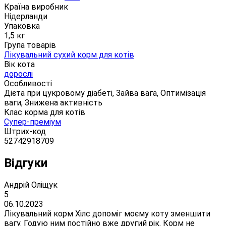
Країна виробник
Нідерланди
Упаковка
1,5 кг
Група товарів
Лікувальний сухий корм для котів
Вік кота
дорослі
Особливості
Дієта при цукровому діабеті, Зайва вага, Оптимізація
ваги, Знижена активність
Клас корма для котів
Супер-преміум
Штрих-код
52742918709
Відгуки
Андрій Оліщук
5
06.10.2023
Лікувальний корм Хілс допоміг моєму коту зменшити
вагу. Годую ним постійно вже другий рік. Корм не