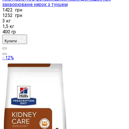
захворюванні нирок з тунцем
1422
грн
1252
грн
3 кг
1,5 кг
400 гр
Купити
- 12%