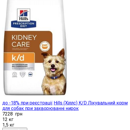
до -18% при реєстрації
Hills (Хіллс) K/D Лікувальний корм
для собак при захворюванні нирок
7228
грн
12 кг
1,5 кг