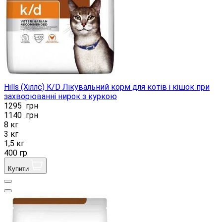
Hills (Хіллс) K/D Лікувальний корм для котів і кішок при
захворюванні нирок з куркою
1295
грн
1140
грн
8 кг
3 кг
1,5 кг
400 гр
Купити