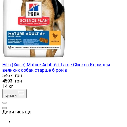
Hills (Хіллс) Mature Adult 6+ Large Chicken Корм ​​для
великих собак старше 6 років
5467
грн
4593
грн
14 кг
Купити
Дивитись ще