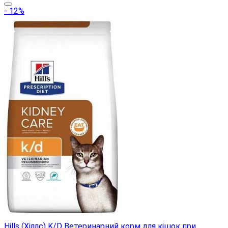
- 12%
Hills (Хіллс) K/D Ветеринарний корм для кішок при