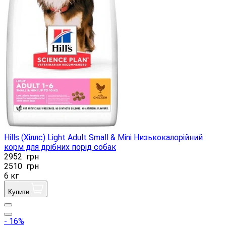
Hills (Хіллс) Light Adult Small & Mini Низькокалорійний
корм для дрібних порід собак
2952
грн
2510
грн
6 кг
Купити
- 16%