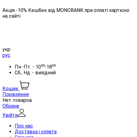
Акція -10% Кешбек від MONOBANK при оплаті карткою
на сайті
укр
рус
00
00
Пн.-Пт. - 10
-18
Сб., Нд. - вихідний
Кошик
Порівняння
Нет товаров
Обране
Увійти
Про нас
Доставка і оплата