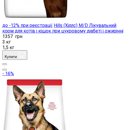
до -12% при реєстрації
Hills (Хіллс) M/D Лікувальний
корм для котів і кішок при цукровому діабеті і ожирінні
1357
грн
3 кг
1,5 кг
Купити
- 16%