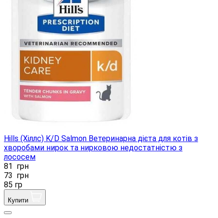
Hills (Хіллс) K/D Salmon Ветеринарна дієта для котів з
хворобами нирок та нирковою недостатністю з
лососем
81
грн
73
грн
85 гр
Купити