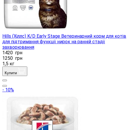
Hills (Хіллс) K/D Early Stage Ветеринарний корм для котів
для підтримання функції нирок на ранній стадії
захворювання
1420
грн
1250
грн
1,5 кг
Купити
- 10%