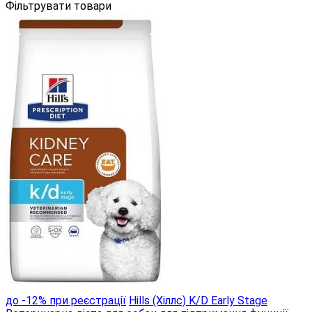
Фільтрувати товари
до -12% при реєстрації
Hills (Хіллс) K/D Early Stage