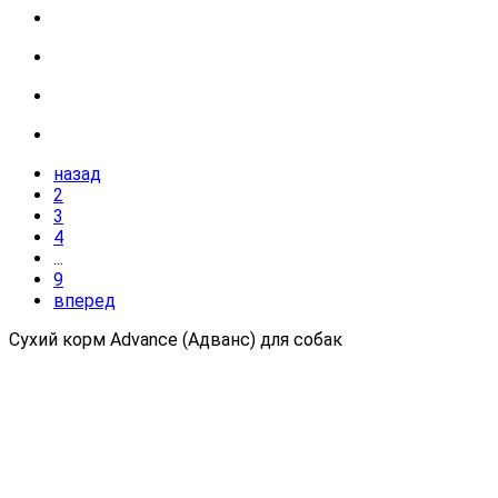
назад
2
3
4
...
9
вперед
Сухий корм Advance (Адванс) для собак