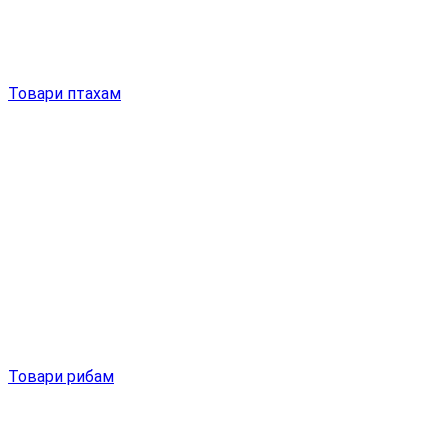
Товари птахам
Товари рибам