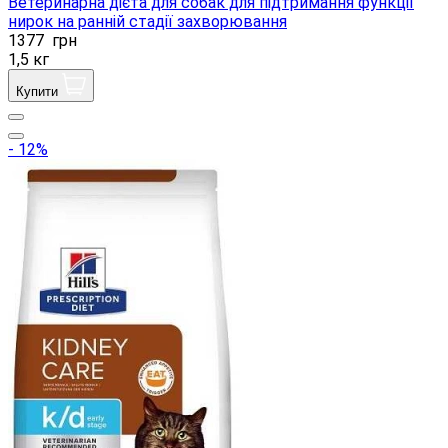
Ветеринарна дієта для собак для підтримання функції
нирок на ранній стадії захворювання
1377
грн
1,5 кг
Купити
- 12%