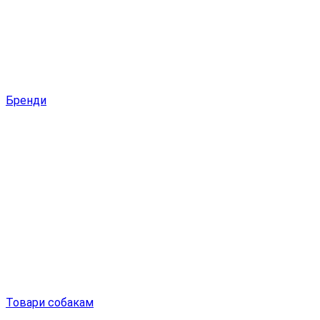
Бренди
Товари собакам