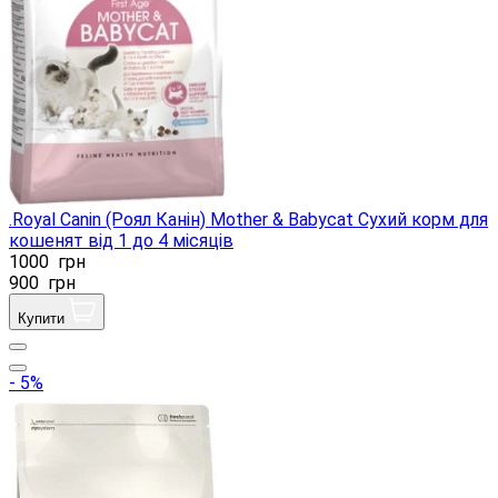
.Royal Canin (Роял Канін) Mother & Babycat Сухий корм для
кошенят від 1 до 4 місяців
1000
грн
900
грн
Купити
- 5%