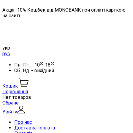
Акція -10% Кешбек від MONOBANK при оплаті карткою
на сайті
укр
рус
00
00
Пн.-Пт. - 10
-18
Сб., Нд. - вихідний
Кошик
Порівняння
Нет товаров
Обране
Увійти
Про нас
Доставка і оплата