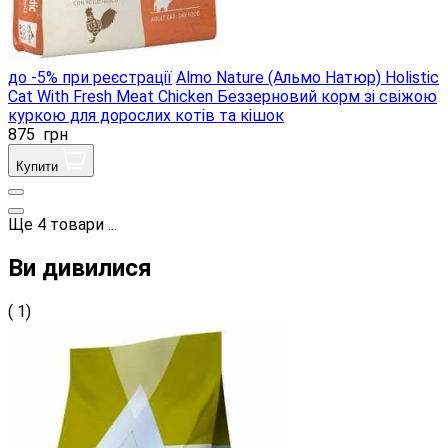
до -5% при реєстрації
Almo Nature (Альмо Натюр) Holistic
Cat With Fresh Meat Chicken Беззерновий корм зі свіжою
куркою для дорослих котів та кішок
875
грн
Купити
Ще
4
товари
...
Ви дивилися
( 1)