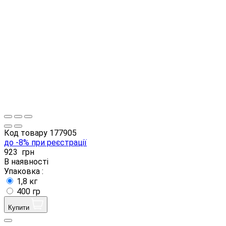
Код товару
177905
до -8% при реєстрації
923
грн
В наявності
Упаковка :
1,8 кг
400 гр
Купити