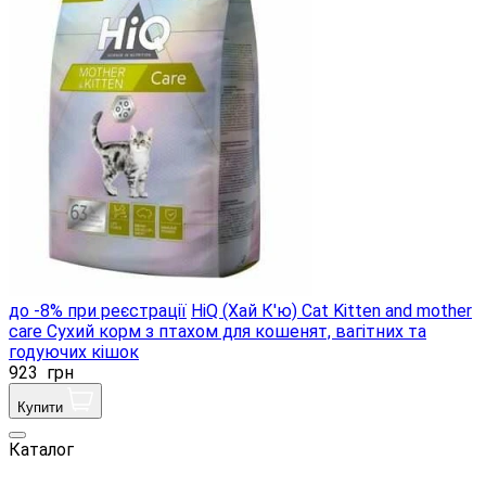
до -8% при реєстрації
HiQ (Хай К'ю) Cat Kitten and mother
care Сухий корм з птахом для кошенят, вагітних та
годуючих кішок
923
грн
Купити
Каталог