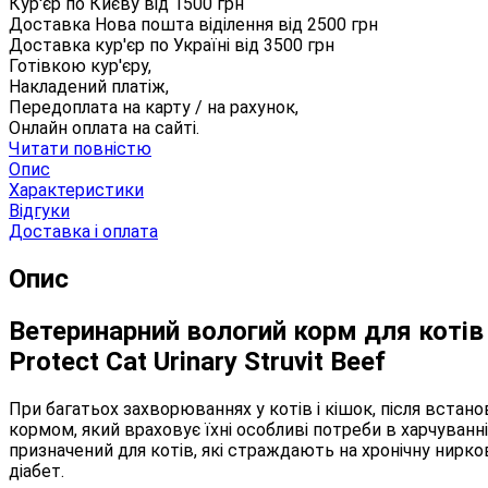
Кур'єр по Києву від
1500
грн
Доставка Нова пошта віділення від
2500
грн
Доставка кур'єр по Україні від
3500
грн
Готівкою кур'єру,
Накладений платіж,
Передоплата на карту / на рахунок,
Онлайн оплата на сайті.
Читати повністю
Опис
Характеристики
Відгуки
Доставка і оплата
Опис
Ветеринарний вологий корм для котів 
Protect Cat Urinary Struvit Beef
При багатьох захворюваннях у котів і кішок, після встан
кормом, який враховує їхні особливі потреби в харчуванні
призначений для котів, які страждають на хронічну нирков
діабет.