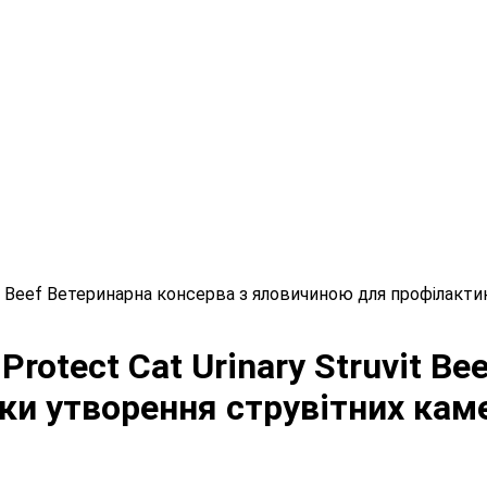
uvit Beef Ветеринарна консерва з яловичиною для профілакти
Protect Cat Urinary Struvit B
 утворення струвітних камен