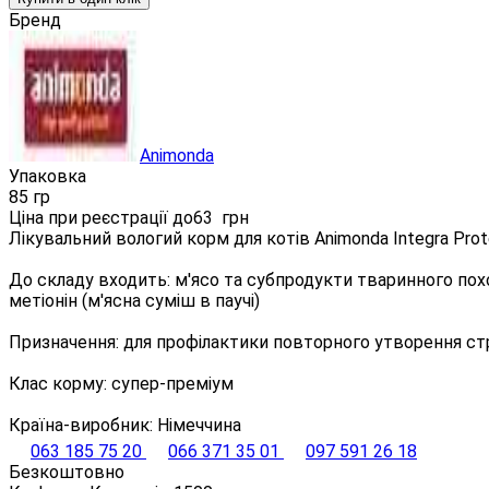
Бренд
Animonda
Упаковка
85 гр
Ціна при реєстрації до
63
грн
Лікувальний вологий корм для котів Animonda Integra Prote
До складу входить: м'ясо та субпродукти тваринного похо
метіонін (м'ясна суміш в паучі)
Призначення: для профілактики повторного утворення струв
Клас корму: супер-преміум
Країна-виробник: Німеччина
063 185 75 20
066 371 35 01
097 591 26 18
Безкоштовно