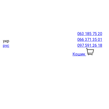
063 185 75 20
066 371 35 01
укр
097 591 26 18
рус
Кошик