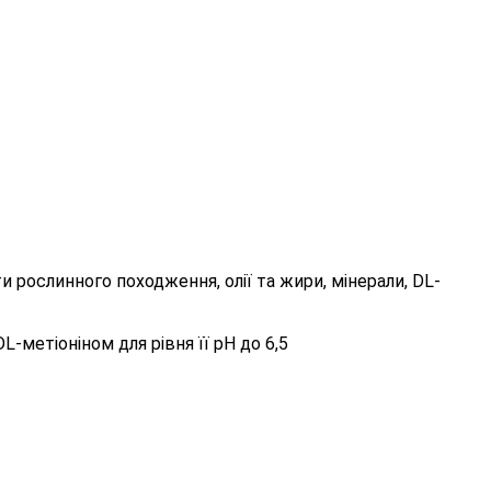
и рослинного походження, олії та жири, мінерали, DL-
-метіоніном для рівня її рН до 6,5