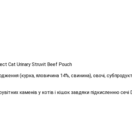
ct Cat Urinary Struvit Beef Pouch
дження (курка, яловичина 14%, свинина), овочі, субпродукт
ітних каменів у котів і кішок завдяки підкисленню сечі DL