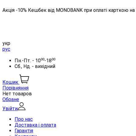
Акція -10% Кешбек від MONOBANK при оплаті карткою на 
укр
рус
00
00
Пн.-Пт. - 10
-18
Сб., Нд. - вихідний
Кошик
Порівняння
Нет товаров
Обране
Увійти
Про нас
Доставка і оплата
Гарантія