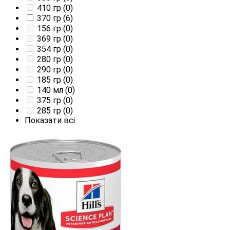
410 гр
(0)
370 гр
(6)
156 гр
(0)
369 гр
(0)
354 гр
(0)
280 гр
(0)
290 гр
(0)
185 гр
(0)
140 мл
(0)
375 гр
(0)
285 гр
(0)
Показати всі