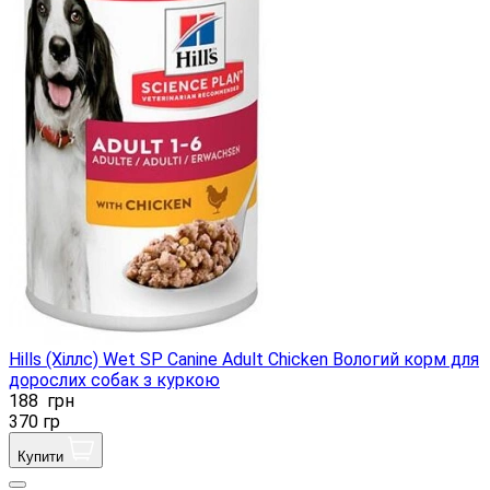
Hills (Хіллс) Wet SP Canine Adult Chicken Вологий корм для
дорослих собак з куркою
188
грн
370 гр
Купити