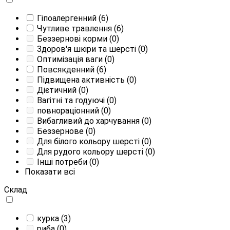
Гіпоалергенний
(6)
Чутливе травлення
(6)
Беззернові корми
(0)
Здоров'я шкіри та шерсті
(0)
Оптимізація ваги
(0)
Повсякденний
(6)
Підвищена активність
(0)
Дієтичний
(0)
Вагітні та годуючі
(0)
повнораціонний
(0)
Вибагливий до харчування
(0)
Беззернове
(0)
Для білого кольору шерсті
(0)
Для рудого кольору шерсті
(0)
Інші потреби
(0)
Показати всі
Склад
курка
(3)
риба
(0)