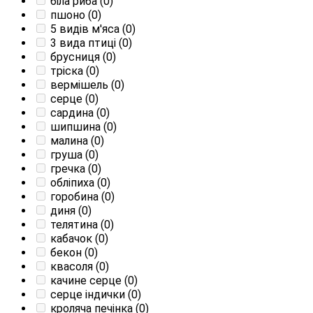
біла риба
(0)
пшоно
(0)
5 видів м'яса
(0)
3 вида птиці
(0)
брусниця
(0)
тріска
(0)
вермішель
(0)
серце
(0)
сардина
(0)
шипшина
(0)
малина
(0)
груша
(0)
гречка
(0)
обліпиха
(0)
горобина
(0)
диня
(0)
телятина
(0)
кабачок
(0)
бекон
(0)
квасоля
(0)
качине серце
(0)
серце індички
(0)
кроляча печінка
(0)