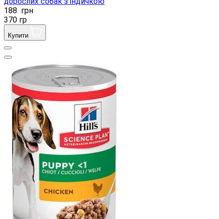
дорослих собак з індичкою
188
грн
370 гр
Купити