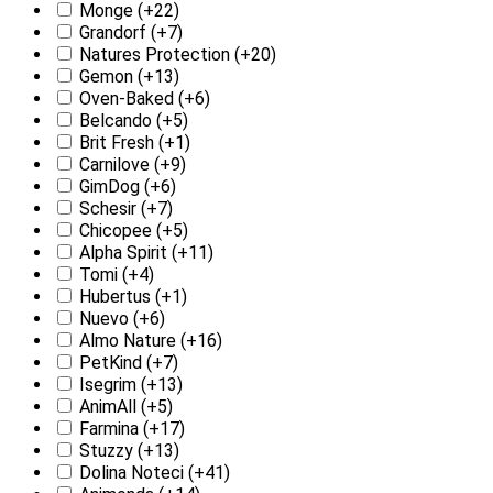
Monge
(+22)
Grandorf
(+7)
Natures Protection
(+20)
Gemon
(+13)
Oven-Baked
(+6)
Belcando
(+5)
Brit Fresh
(+1)
Carnilove
(+9)
GimDog
(+6)
Schesir
(+7)
Chicopee
(+5)
Alpha Spirit
(+11)
Tomi
(+4)
Hubertus
(+1)
Nuevo
(+6)
Almo Nature
(+16)
PetKind
(+7)
Isegrim
(+13)
AnimAll
(+5)
Farmina
(+17)
Stuzzy
(+13)
Dolina Noteci
(+41)