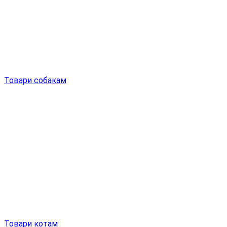
Товари собакам
Товари котам