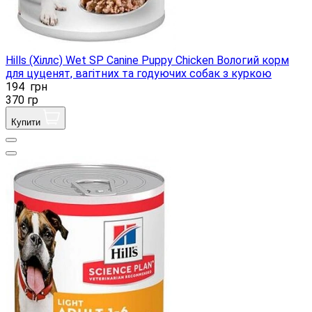
Hills (Хіллс) Wet SP Canine Puppy Chicken Вологий корм
для цуценят, вагітних та годуючих собак з куркою
194
грн
370 гр
Купити