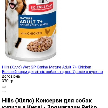
Hills (Хіллс) Wet SP Canine Mature Adult 7+ Chicken
Вологий корм для літніх собак старше 7 років з куркою
договірна
370 гр
Hills (Хіллс) Консерви для собак
купити в Києві - Зоомагазин Petko