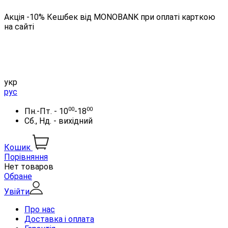
Акція -10% Кешбек від MONOBANK при оплаті карткою
на сайті
укр
рус
00
00
Пн.-Пт. - 10
-18
Сб., Нд. - вихідний
Кошик
Порівняння
Нет товаров
Обране
Увійти
Про нас
Доставка і оплата