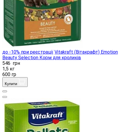
до -10% при реєстрації
Vitakraft (Вітакрафт) Emotion
Beauty Selection Корм ​​для кроликів
546
грн
1,5 кг
600 гр
Купити