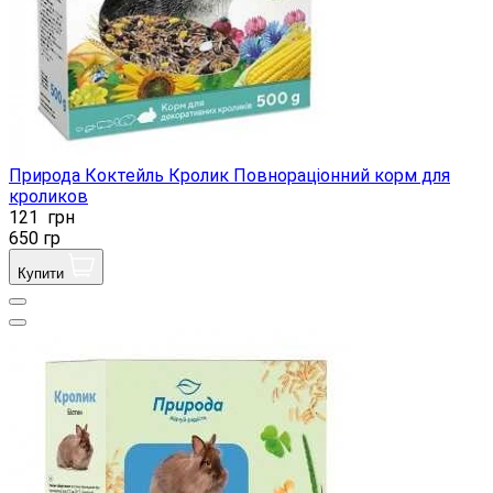
Природа Коктейль Кролик Повнораціонний корм для
кроликов
121
грн
650 гр
Купити