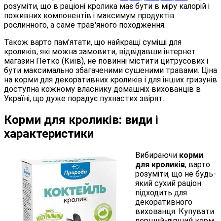
розуміти, що в раціоні кролика має бути в міру калорій і
поживних компонентів і максимум продуктів
рослинного, а саме трав'яного походження.
Також варто пам'ятати, що найкращі суміші для
кроликів, які можна замовити, відвідавши інтернет
магазин Петко (Київ), не повинні містити цитрусових і
бути максимально збагаченими сушеними травами. Ціна
на корми для декоративних кроликів і для інших гризунів
доступна кожному власнику домашніх вихованців в
Україні, що дуже порадує пухнастих звірят.
Корми для кроликів: види і
характеристики
Вибираючи
корми
для кроликів
, варто
розуміти, що не будь-
який сухий раціон
підходить для
декоративного
вихованця. Купувати
перший-ліпший корм,