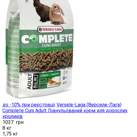
до -10% при реєстрації
Versele-Laga (Верселе-Лага)
Complete Cuni Adult Гранульований корм для дорослих
кроликів
1037
грн
8 кг
1,75 кг