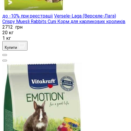
до -10% при реєстрації
Versele-Laga (Верселе-Лага)
Crispy Muesli Rabbits Cuni Корм ​​для карликових кроликів
2712
грн
20 кг
1 кг
Купити