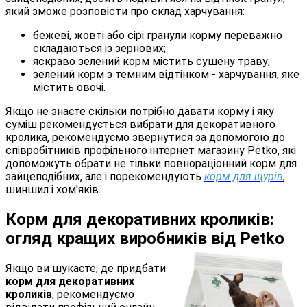
який зможе розповісти про склад харчування:
бежеві, жовті або сірі гранули корму переважно
складаються із зернових;
яскраво зелений корм містить сушену траву;
зелений корм з темним відтінком - харчування, яке
містить овочі.
Якщо не знаєте скільки потрібно давати корму і яку
суміш рекомендується вибрати для декоративного
кролика, рекомендуємо звернутися за допомогою до
співробітників профільного інтернет магазину Petko, які
допоможуть обрати не тільки повнораціонний корм для
зайцеподібних, але і порекомендують
корм для щурів
,
шиншил і хом'яків.
Корм для декоративних кроликів:
огляд кращих виробників від Petko
Якщо ви шукаєте, де придбати
корм для декоративних
кроликів
, рекомендуємо