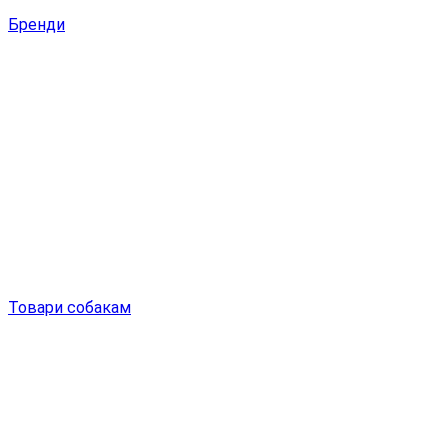
Бренди
Товари собакам