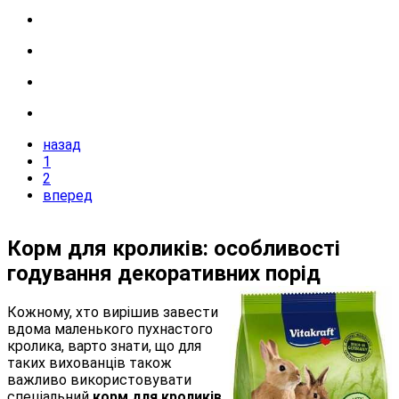
назад
1
2
вперед
Корм для кроликів: особливості
годування декоративних порід
Кожному, хто вирішив завести
вдома маленького пухнастого
кролика, варто знати, що для
таких вихованців також
важливо використовувати
спеціальний
корм для кроликів
.