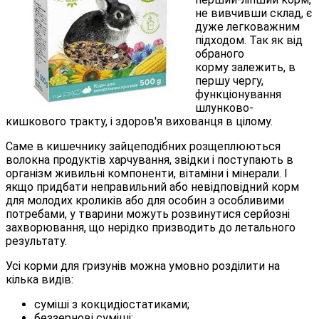
не вивчивши склад, є
дуже легковажним
підходом. Так як від
обраного
корму залежить, в
першу чергу,
функціонування
шлунково-
кишкового тракту, і здоров'я вихованця в цілому.
Саме в кишечнику зайцеподібних розщеплюються
волокна продуктів харчування, звідки і поступають в
організм живильні компоненти, вітаміни і мінерали. І
якщо придбати неправильний або невідповідний корм
для молодих кроликів або для особин з особливими
потребами, у тварини можуть розвинутися серйозні
захворювання, що нерідко призводить до летального
результату.
Усі корми для гризунів можна умовно розділити на
кілька видів:
суміші з кокцидіостатиками;
беззернові суміші;