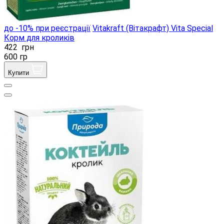
до -10% при реєстрації
Vitakraft (Вітакрафт) Vita Special
Корм ​​для кроликів
422
грн
600 гр
Купити