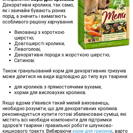
Декоративні кролики, так само,
як і звичайні бувають різних
порід, а значить і вимагають
особливого раціону харчування:
Вихованці з короткою
шерстю;
Довгошерсті кролики;
Левоголові;
Декоративні породи з жорсткою шерстю;
Сатинові.
Також гранульований корм для декоративних гризунів
може ділитися на види відповідно до типу вух тварини:
для кроликів з прямостоячими вухами;
корми для висловухих кроликів.
Якщо вдома з'явився такий милий вихованець,
необхідно розуміти, що для декоративних кроликів
рекомендується купити готові збалансовані суміші, які
містять всі необхідні компоненти для підтримки
здоров'я тварини і правильної роботи шлунково-
кишкового тракту. Вибираючи
корм для гризунів
, варто