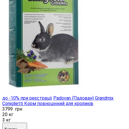
до -10% при реєстрації
Padovan (Падован) Grandmix
Сoniglietti Корм ​​повноцінний для кроликів
3799
грн
20 кг
3 кг