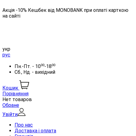
Акція -10% Кешбек від MONOBANK при оплаті карткою
на сайті
укр
рус
00
00
Пн.-Пт. - 10
-18
Сб., Нд. - вихідний
Кошик
Порівняння
Нет товаров
Обране
Увійти
Про нас
Доставка і оплата