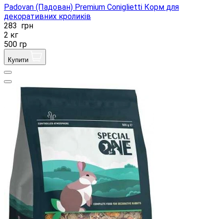
Padovan (Падован) Premium Coniglietti Корм ​​для
декоративних кроликів
283
грн
2 кг
500 гр
Купити