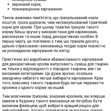
зерновий корм;
повнораціонне харчування.
Також важливо пам'ятати, що гранульований корм
коштує трохи дорожче, чим негранульований трав'яний
корм для кролів. При цьому трав'яні гранули такого
корму більш зручні у використанні для карликових,
висловухих та інших порід декоративних особин. В
першу чергу, це пов'язано з тим, що гранула досить
щільно спресована і вихованець поїдає корм повністю
не розкидаючи харчування по клітці.
Практично всі виробники збалансованого харчування
для декоративних кролів випускають суміші для тварин
не тільки у відповідності з породою тварини, але і за
віковими категоріями. Це дуже зручно, оскільки
заводчику набагато легше вибирати харчування. Крім
того, власнику такого тварини буде легше перевести
кролика з одного корму на інший.
Тим власникам гризунів, зокрема кроликів, які вперше
завели в будинку такого вихованця не потрібно бути
великим фахівцем, щоб вибрати кращий раціон для
зайцеподібних, досить подивитися на відтінок гранул,