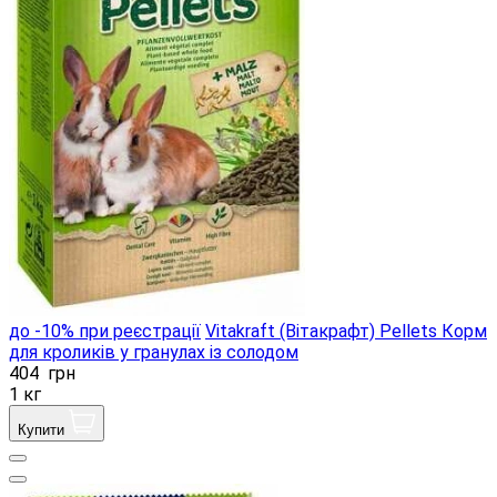
до -10% при реєстрації
Vitakraft (Вітакрафт) Pellets Корм
​​для кроликів у гранулах із солодом
404
грн
1 кг
Купити