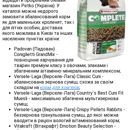
відвідати профільний онлайн
магазин Petko (Україна). У
каталозі можна недорого
замовити збалансований корм
як для маленьких кроленят, так і
для літніх особин, доставка
якого можлива в Києві та інших
населених пунктах країни:
Padovan (Падован)
Сoniglietti GrandMix -
повноцінне харчування для
тварин преміум класу з овочами, злаками і
збагаченим вітамінно-мінеральним комплексом;
Versele-Laga (Верселе-Лага) Classic Cuni -
збалансована зернова суміш, схожа за своїм
складом на
корм для хом'яків
;
Versele-Laga (Верселе-Лага) Country`s Best Cuni Fit
Muesli - максимально збагачена мультизернова
суміш;
Versele-Laga (Верселе-Лага) Crispy Pellets Rabbits -
беззернова гранульована суміш, до якої можна
вводити в раціон вологий вітамінізований корм;
Vitakraft (Вітакрафт) Emotion Beauty Selection -