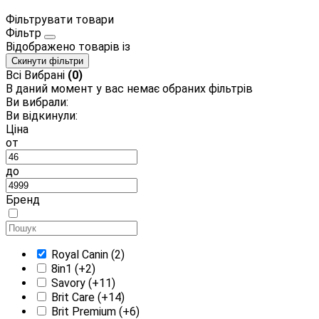
Фільтрувати товари
Фільтр
Відображено
товарів із
Скинути фільтри
Всі
Вибрані
(0)
В даний момент у вас немає обраних фільтрів
Ви вибрали:
Ви відкинули:
Ціна
от
до
Бренд
Royal Canin
(2)
8in1
(+2)
Savory
(+11)
Brit Care
(+14)
Brit Premium
(+6)