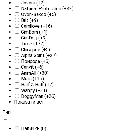
Josera
(+2)
Natures Protection
(+42)
Oven-Baked
(+5)
Brit
(+9)
Carnilove
(+16)
GimBorn
(+1)
GimDog
(+3)
Trixie
(+77)
Chicopee
(+5)
Alpha Spirit
(+27)
Природа
(+6)
Canvit
(+6)
AnimAll
(+30)
Mera
(+17)
Half & Half
(+7)
Wanpy
(+31)
DoggyMan
(+26)
Показати всі
Тип
Палички
(0)