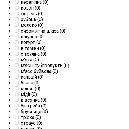
перепілка
(0)
короп
(0)
форель
(0)
рубець
(0)
молоко
(0)
сиром'ятна шкіра
(0)
шлунок
(0)
йогурт
(0)
вітаміни
(0)
спіруліна
(0)
м'ята
(0)
м'ясні субпродукти
(0)
м'ясо буйвола
(0)
кальцій
(0)
банан
(0)
кокос
(0)
мідії
(0)
вівсянка
(0)
біла риба
(0)
брусниця
(0)
тріска
(0)
страус
(0)
шавлія
(0)