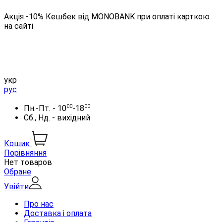
Акція -10% Кешбек від MONOBANK при оплаті карткою
на сайті
укр
рус
00
00
Пн.-Пт. - 10
-18
Сб., Нд. - вихідний
Кошик
Порівняння
Нет товаров
Обране
Увійти
Про нас
Доставка і оплата