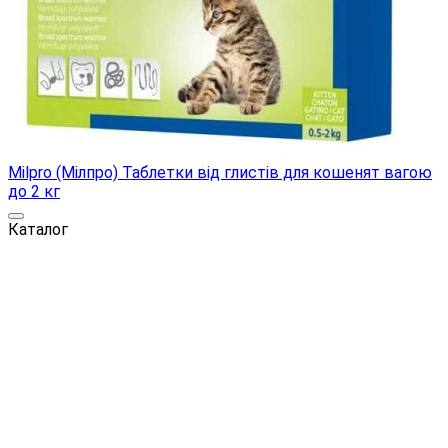
Milpro (Мілпро) Таблетки від глистів для кошенят вагою
до 2 кг
Каталог