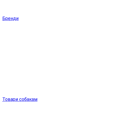
Бренди
Товари собакам