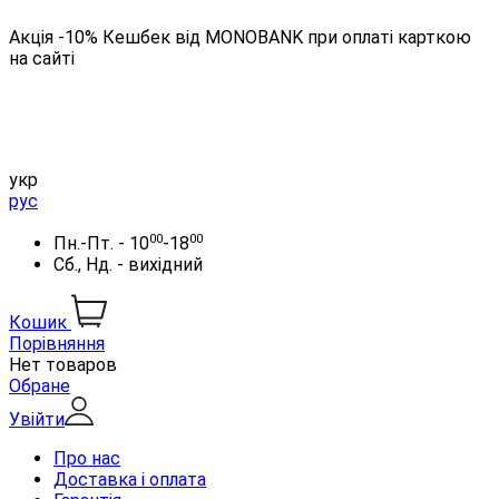
Акція -10% Кешбек від MONOBANK при оплаті карткою
на сайті
укр
рус
00
00
Пн.-Пт. - 10
-18
Сб., Нд. - вихідний
Кошик
Порівняння
Нет товаров
Обране
Увійти
Про нас
Доставка і оплата