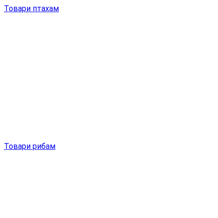
Товари птахам
Товари рибам