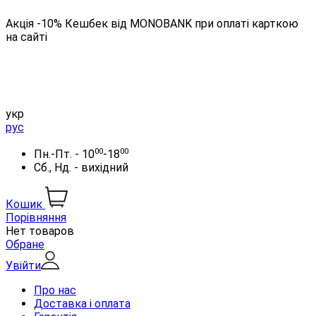
Акція -10% Кешбек від MONOBANK при оплаті карткою
на сайті
укр
рус
00
00
Пн.-Пт. - 10
-18
Сб., Нд. - вихідний
Кошик
Порівняння
Нет товаров
Обране
Увійти
Про нас
Доставка і оплата