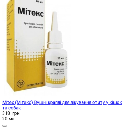
Mitex (Мітекс) Вушні краплі для лікування отиту у кішок
та собак
318
грн
20 мл