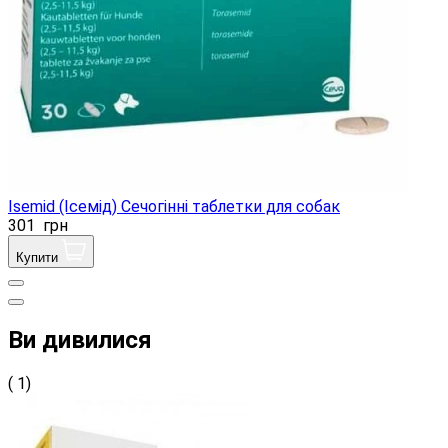
Isemid (Ісемід) Сечогінні таблетки для собак
301
грн
Купити
Ви дивилися
( 1)