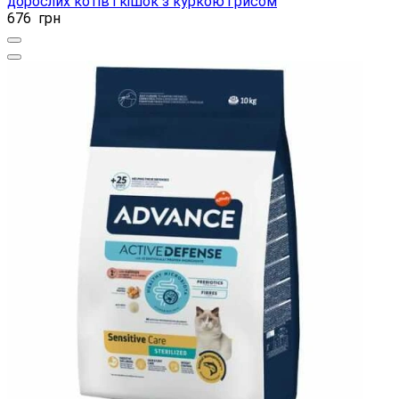
дорослих котів і кішок з куркою і рисом
676
грн