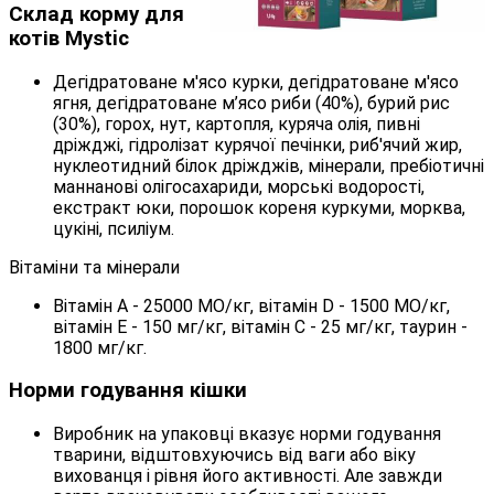
Склад корму для
котів Mystic
Дегідратоване м'ясо курки, дегідратоване м'ясо
ягня, дегідратоване м’ясо риби (40%), бурий рис
(30%), горох, нут, картопля, куряча олія, пивні
дріжджі, гідролізат курячої печінки, риб'ячий жир,
нуклеотидний білок дріжджів, мінерали, пребіотичні
маннанові олігосахариди, морські водорості,
екстракт юки, порошок кореня куркуми, морква,
цукіні, псиліум.
Вітаміни та мінерали
Вітамін А - 25000 МО/кг, вітамін D - 1500 МО/кг,
вітамін Е - 150 мг/кг, вітамін С - 25 мг/кг, таурин -
1800 мг/кг.
Норми годування кішки
Виробник на упаковці вказує норми годування
тварини, відштовхуючись від ваги або віку
вихованця і рівня його активності. Але завжди