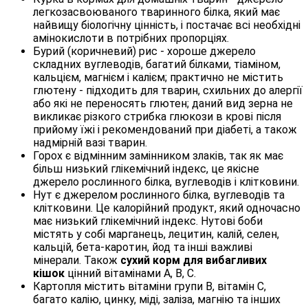
легкозасвоюваного тваринного білка, який має
найвищу біологічну цінність, і постачає всі необхідні
амінокислоти в потрібних пропорціях.
Бурий (коричневий) рис - хороше джерело
складних вуглеводів, багатий білками, тіаміном,
кальцієм, магнієм і калієм; практично не містить
глютену - підходить для тварин, схильних до алергії
або які не переносять глютен; даний вид зерна не
викликає різкого стрибка глюкози в крові після
прийому їжі і рекомендований при діабеті, а також
надмірній вазі тварин.
Горох є відмінним замінником злаків, так як має
більш низький глікемічний індекс, це якісне
джерело рослинного білка, вуглеводів і клітковини.
Нут є джерелом рослинного білка, вуглеводів та
клітковини. Це калорійний продукт, який одночасно
має низький глікемічний індекс. Нутові боби
містять у собі марганець, лецитин, калій, селен,
кальцій, бета-каротин, йод та інші важливі
мінерали. Також
сухий корм для вибагливих
кішок
цінний вітамінами А, В, С.
Картопля містить вітаміни групи B, вітамін С,
багато калію, цинку, міді, заліза, магнію та інших