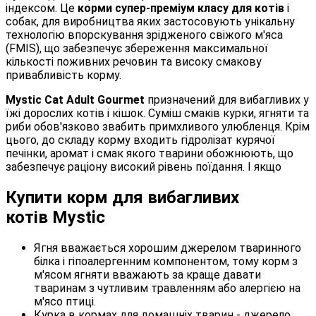
індексом. Це
корми супер-преміум класу для котів
і
собак, для виробництва яких застосовують унікальну
технологію впорскування зрідженого свіжого м'яса
(FMIS), що забезпечує збереження максимальної
кількості поживних речовин та високу смакову
привабливість корму.
Mystic Cat Adult Gourmet
призначений для вибагливих у
їжі дорослих котів і кішок. Суміш смаків курки, ягняти та
риби обов'язково звабить примхливого улюбленця. Крім
цього, до складу корму входить гідролізат курячої
печінки, аромат і смак якого тварини обожнюють, що
забезпечує раціону високий рівень поїдання. І якщо
Купити корм для вибагливих
котів Mystic
Ягня вважається хорошим джерелом тваринного
білка і гіпоалергенним компонентом, тому корм з
м'ясом ягняти вважають за краще давати
тваринам з чутливим травленням або алергією на
м'ясо птиці.
Курка в кормах для домашніх тварин - джерело