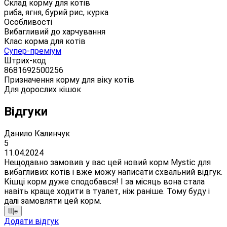
Склад корму для котів
риба, ягня, бурий рис, курка
Особливості
Вибагливий до харчування
Клас корма для котів
Супер-преміум
Штрих-код
8681692500256
Призначення корму для віку котів
Для дорослих кішок
Відгуки
Данило Калинчук
5
11.04.2024
Нещодавно замовив у вас цей новий корм Mystic для
вибагливих котів і вже можу написати схвальний відгук.
Кішці корм дуже сподобався! І за місяць вона стала
навіть краще ходити в туалет, ніж раніше. Тому буду і
далі замовляти цей корм.
Ще
Додати відгук