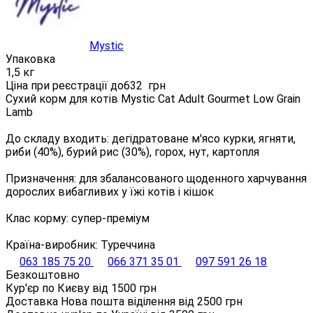
Mystic
Упаковка
1,5 кг
Ціна при реєстрації до
632
грн
Сухий корм для котів Mystic Cat Adult Gourmet Low Grain
Lamb
До складу входить: дегідратоване м'ясо курки, ягняти,
риби (40%), бурий рис (30%), горох, нут, картопля
Призначення: для збалансованого щоденного харчування
дорослих вибагливих у їжі котів і кішок
Клас корму: супер-преміум
Країна-виробник: Туреччина
063 185 75 20
066 371 35 01
097 591 26 18
Безкоштовно
Кур'єр по Києву від
1500
грн
Доставка Нова пошта віділення від
2500
грн