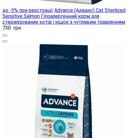
до -5% при реєстрації
Advance (Адванс) Cat Sterilized
Sensitive Salmon Гіпоалергенний корм для
стерилізованих котів і кішок з чутливим травленням
730
грн