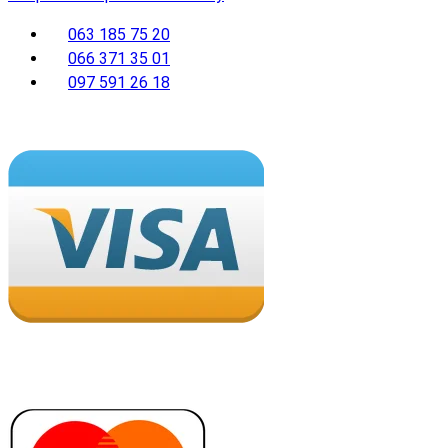
063 185 75 20
066 371 35 01
097 591 26 18