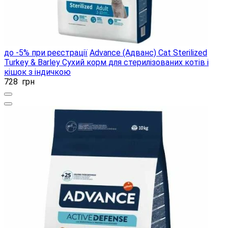
до -5% при реєстрації
Advance (Адванс) Cat Sterilized
Turkey & Barley Сухий корм для стерилізованих котів і
кішок з індичкою
728
грн