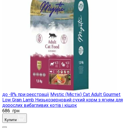
до -8% при реєстрації
Mystic (Містік) Cat Adult Gourmet
Low Grain Lamb Низькозерновий сухий корм з ягням для
дорослих вибагливих котів і кішок
686
грн
Купити