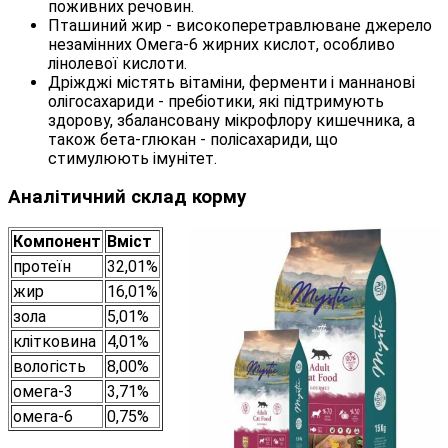
поживних речовин.
Пташиний жир - високоперетравлюване джерело
незамінних Омега-6 жирних кислот, особливо
лінолевої кислоти.
Дріжджі містять вітаміни, ферменти і маннанові
олігосахариди - пребіотики, які підтримують
здорову, збалансовану мікрофлору кишечника, а
також бета-глюкан - полісахариди, що
стимулюють імунітет.
Аналітичний склад корму
Компонент
Вміст
протеїн
32,01%
жир
16,01%
зола
5,01%
клітковина
4,01%
вологість
8,00%
омега-3
3,71%
омега-6
0,75%