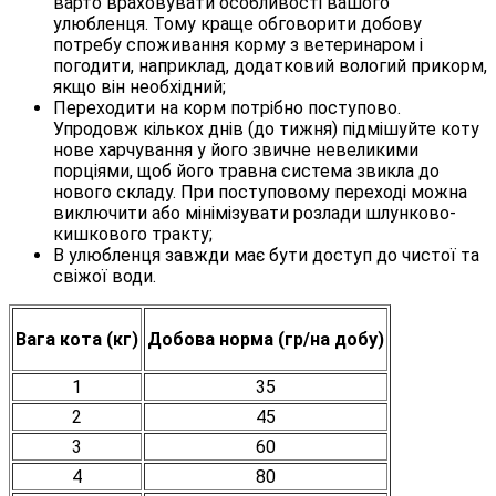
варто враховувати особливості вашого
улюбленця. Тому краще обговорити добову
потребу споживання корму з ветеринаром і
погодити, наприклад, додатковий вологий прикорм,
якщо він необхідний;
Переходити на корм потрібно поступово.
Упродовж кількох днів (до тижня) підмішуйте коту
нове харчування у його звичне невеликими
порціями, щоб його травна система звикла до
нового складу. При поступовому переході можна
виключити або мінімізувати розлади шлунково-
кишкового тракту;
В улюбленця завжди має бути доступ до чистої та
свіжої води.
Вага кота (кг)
Добова норма (гр/на добу)
1
35
2
45
3
60
4
80