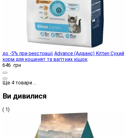
до -5% при реєстрації
Advance (Адванс) Kitten Сухий
корм для кошенят та вагітних кішок
646
грн
Ще
4
товари
...
Ви дивилися
( 1)