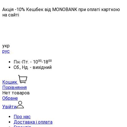
Акція -10% Кешбек від MONOBANK при оплаті карткою
на сайті
укр
рус
00
00
Пн.-Пт. - 10
-18
Сб., Нд. - вихідний
Кошик
Порівняння
Нет товаров
Обране
Увійти
Про нас
Доставка і оплата