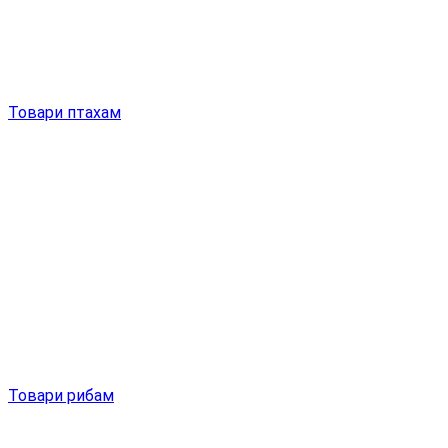
Товари птахам
Товари рибам