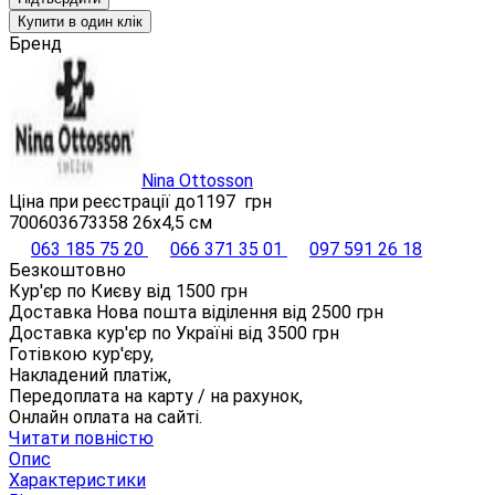
Купити в один клік
Бренд
Nina Ottosson
Ціна при реєстрації до
1197
грн
700603673358 26х4,5 см
063 185 75 20
066 371 35 01
097 591 26 18
Безкоштовно
Кур'єр по Києву від
1500
грн
Доставка Нова пошта віділення від
2500
грн
Доставка кур'єр по Україні від
3500
грн
Готівкою кур'єру,
Накладений платіж,
Передоплата на карту / на рахунок,
Онлайн оплата на сайті.
Читати повністю
Опис
Характеристики