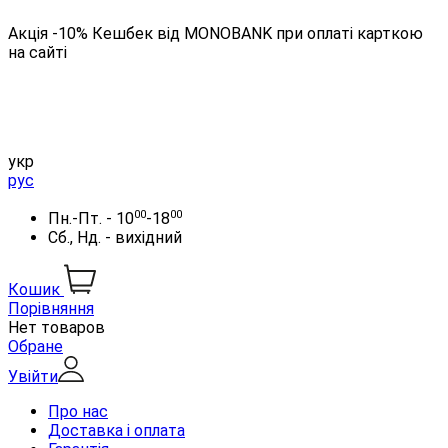
Акція -10% Кешбек від MONOBANK при оплаті карткою
на сайті
укр
рус
00
00
Пн.-Пт. - 10
-18
Сб., Нд. - вихідний
Кошик
Порівняння
Нет товаров
Обране
Увійти
Про нас
Доставка і оплата