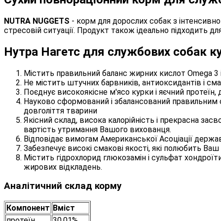
NUTRA NUGGETS
- корм для дорослих собак з інтенсивно
стресовій ситуації. Продукт також ідеально підходить для 
Нутра Нагетс для службових собак к
Містить правильний баланс жирних кислот Omega 3 і 
Не містить штучних барвників, антиоксидантів і см
Поєднує високоякісне м'ясо курки і яєчний протеїн,
Науково сформований і збалансований правильним спі
довголіття тварини
Якісний склад, висока калорійність і прекрасна зас
вартість утримання Вашого вихованця.
Відповідає вимогам Американської Асоціації держа
Забезпечує високі смакові якості, які полюбить Ва
Містить гідрохлорид глюкозамін і сульфат хондроїт
жирових відкладень.
Аналітичний склад корму
Компонент
Вміст
протеїн
30,01%