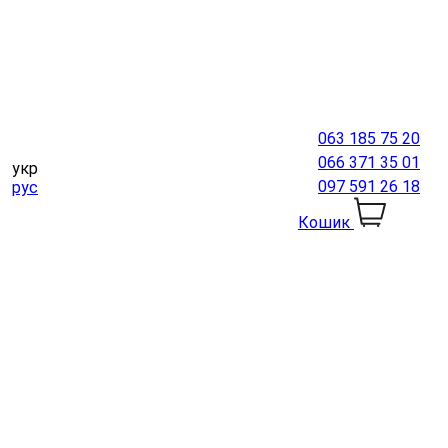
063 185 75 20
066 371 35 01
укр
097 591 26 18
рус
Кошик