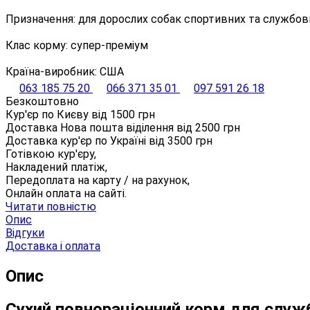
Призначення: для дорослих собак спортивних та службови
Клас корму: супер-преміум
Країна-виробник: США
063 185 75 20
066 371 35 01
097 591 26 18
Безкоштовно
Кур'єр по Києву від
1500
грн
Доставка Нова пошта віділення від
2500
грн
Доставка кур'єр по Україні від
3500
грн
Готівкою кур'єру,
Накладений платіж,
Передоплата на карту / на рахунок,
Онлайн оплата на сайті.
Читати повністю
Опис
Відгуки
Доставка і оплата
Опис
Сухий повнораціонний корм для службо