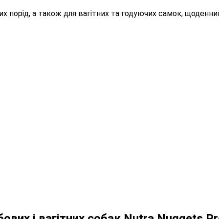
х порід, а також для вагітних та годуючих самок, щоденни
вих і вагітних собак Nutra Nuggets Pr