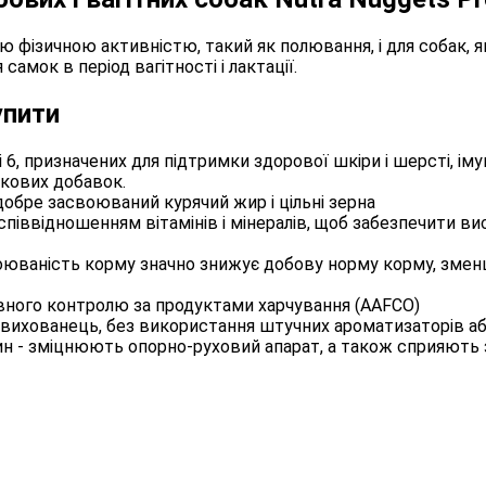
ю фізичною активністю, такий як полювання, і для собак, я
самок в період вагітності і лактації.
упити
6, призначених для підтримки здорової шкіри і шерсті, іму
акових добавок.
 добре засвоюваний курячий жир і цільні зерна
ввідношенням вітамінів і мінералів, щоб забезпечити висо
воюваність корму значно знижує добову норму корму, зменш
вного контролю за продуктами харчування (AAFCO)
ш вихованець, без використання штучних ароматизаторів аб
ин - зміцнюють опорно-руховий апарат, а також сприяють 