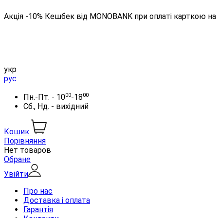
Акція -10% Кешбек від MONOBANK при оплаті карткою на 
укр
рус
00
00
Пн.-Пт. - 10
-18
Сб., Нд. - вихідний
Кошик
Порівняння
Нет товаров
Обране
Увійти
Про нас
Доставка і оплата
Гарантія