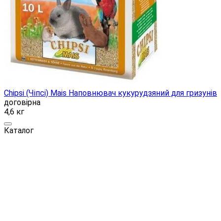
Chipsi (Чіпсі) Mais Наповнювач кукурудзяний для гризунів
договірна
4,6 кг
Каталог