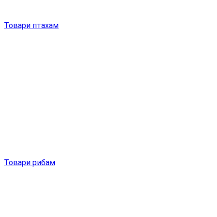
Товари птахам
Товари рибам