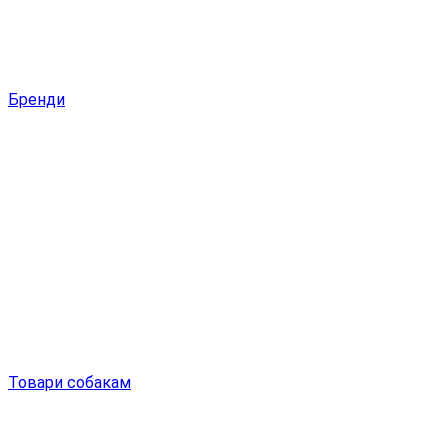
Бренди
Товари собакам