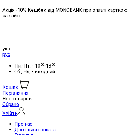
Акція -10% Кешбек від MONOBANK при оплаті карткою
на сайті
укр
рус
00
00
Пн.-Пт. - 10
-18
Сб., Нд. - вихідний
Кошик
Порівняння
Нет товаров
Обране
Увійти
Про нас
Доставка і оплата