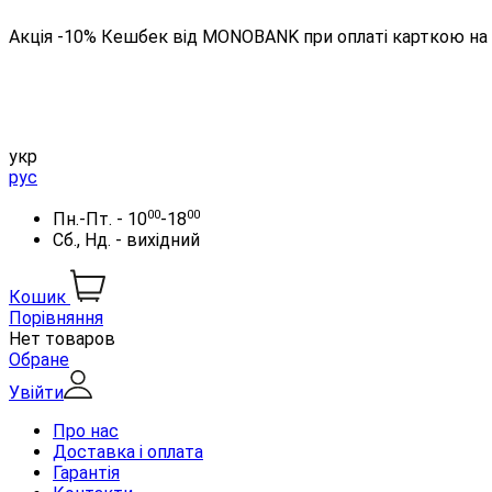
Акція -10% Кешбек від MONOBANK при оплаті карткою на 
укр
рус
00
00
Пн.-Пт. - 10
-18
Сб., Нд. - вихідний
Кошик
Порівняння
Нет товаров
Обране
Увійти
Про нас
Доставка і оплата
Гарантія