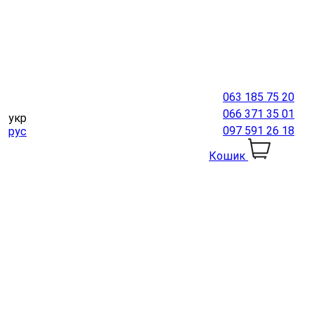
063 185 75 20
066 371 35 01
укр
097 591 26 18
рус
Кошик