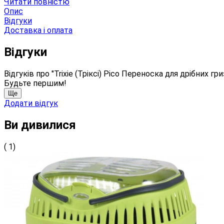
Читати повністю
Опис
Відгуки
Доставка і оплата
Відгуки
Відгуків про "Trixie (Тріксі) Pico Переноска для дрібних гр
Будьте першим!
Ще
Додати відгук
Ви дивилися
( 1)