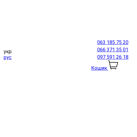
063 185 75 20
066 371 35 01
укр
097 591 26 18
рус
Кошик