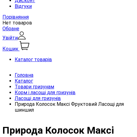
Дисконт
Відгуки
Порівняння
Нет товаров
Обране
Увійти
Кошик
Каталог товарів
Головна
Каталог
Товари гризунам
Корм і ласощі для гризунів
Ласощі для гризунів
Природа Колосок Максі Фруктовий Ласощі для
шиншил
Природа Колосок Максі