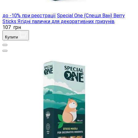
до -10% при реєстрації
Special One (Спешл Ван) Berry
Sticks Ягідні палички для декоративних гризунів
107
грн
Купити