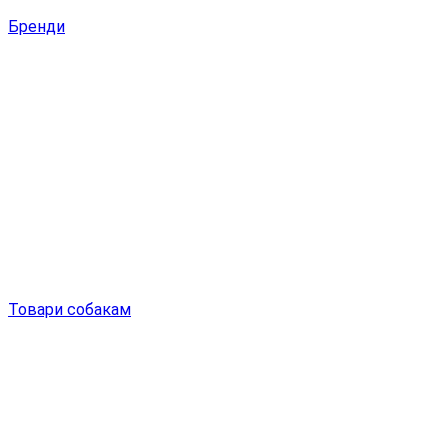
Бренди
Товари собакам