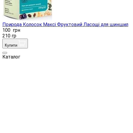
Природа Колосок Максі Фруктовий Ласощі для шиншил
100
грн
210 гр
Купити
Каталог