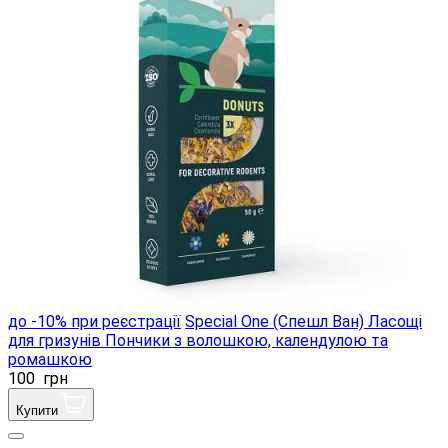
до -10% при реєстрації
Special One (Спешл Ван) Ласощі
для гризунів Пончики з волошкою, календулою та
ромашкою
100
грн
Купити