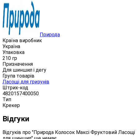
Природа
Країна виробник
Україна
Упаковка
210 гр
Призначення
Для шиншил і дегу
Група товарів
Ласощі для гризунів
Штрих-код
4820157400050
Тип
Крекер
Відгуки
Відгуків про "Природа Колосок Максі Фруктовий Ласощі
для шиншил" ще немає.