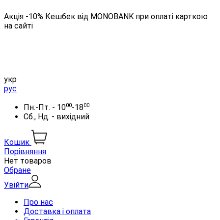
Акція -10% Кешбек від MONOBANK при оплаті карткою
на сайті
укр
рус
00
00
Пн.-Пт. - 10
-18
Сб., Нд. - вихідний
Кошик
Порівняння
Нет товаров
Обране
Увійти
Про нас
Доставка і оплата