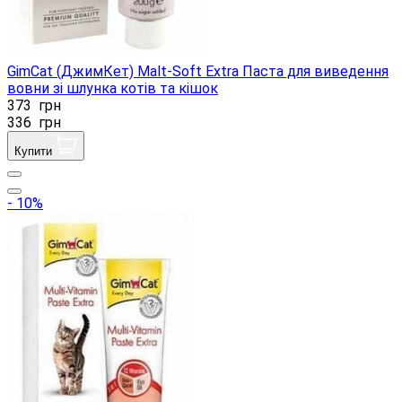
GimCat (ДжимКет) Malt-Soft Extra Паста для виведення
вовни зі шлунка котів та кішок
373
грн
336
грн
Купити
- 10%