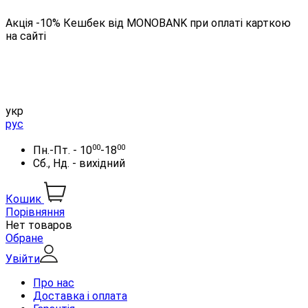
Акція -10% Кешбек від MONOBANK при оплаті карткою
на сайті
укр
рус
00
00
Пн.-Пт. - 10
-18
Сб., Нд. - вихідний
Кошик
Порівняння
Нет товаров
Обране
Увійти
Про нас
Доставка і оплата