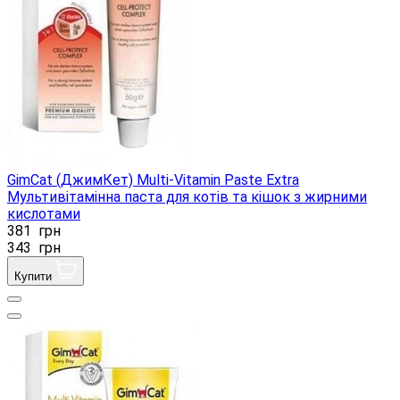
GimCat (ДжимКет) Multi-Vitamin Paste Extra
Мультивітамінна паста для котів та кішок з жирними
кислотами
381
грн
343
грн
Купити