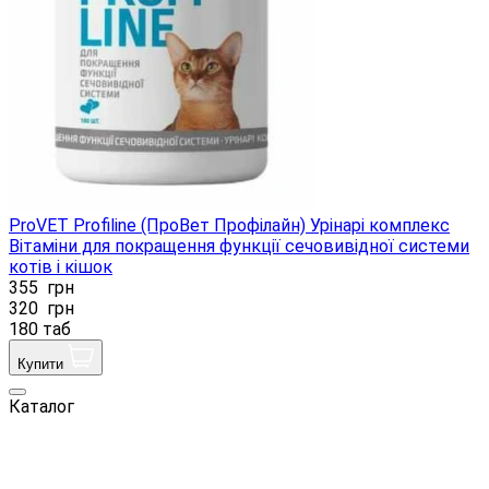
ProVET Profiline (ПроВет Профілайн) Урінарі комплекс
Вітаміни для покращення функції сечовивідної системи
котів і кішок
355
грн
320
грн
180 таб
Купити
Каталог