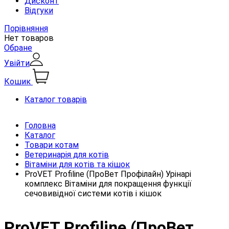
Дисконт
Відгуки
Порівняння
Нет товаров
Обране
Увійти
Кошик
Каталог товарів
Головна
Каталог
Товари котам
Ветеринарія для котів
Вітаміни для котів та кішок
ProVET Profiline (ПроВет Профілайн) Урінарі
комплекс Вітаміни для покращення функції
сечовивідної системи котів і кішок
ProVET Profiline (ПроВет