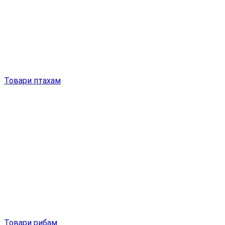
Товари птахам
Товари рибам