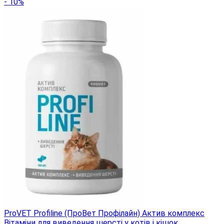
- 10%
ProVET Profiline (ПроВет Профілайн) Актив комплекс
Вітаміни для виведення шерсті у котів і кішок