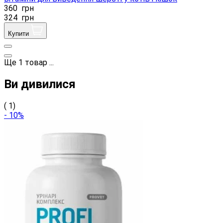
360
грн
324
грн
Купити
Ще
1
товар
...
Ви дивилися
( 1)
- 10%