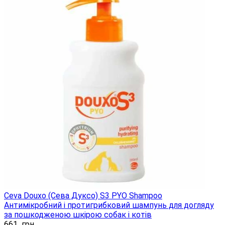
Ceva Douxo (Сева Дуксо) S3 PYO Shampoo
Антимікробний і протигрибковий шампунь для догляду
за пошкодженою шкірою собак і котів
661
грн