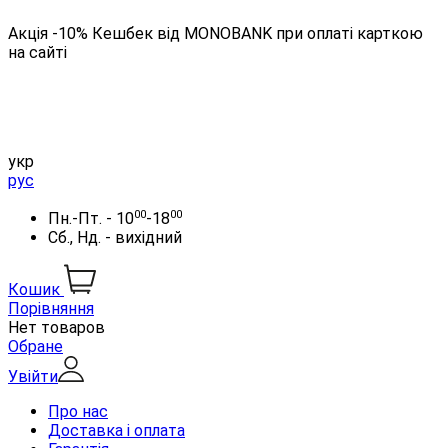
Акція -10% Кешбек від MONOBANK при оплаті карткою
на сайті
укр
рус
00
00
Пн.-Пт. - 10
-18
Сб., Нд. - вихідний
Кошик
Порівняння
Нет товаров
Обране
Увійти
Про нас
Доставка і оплата