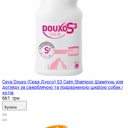
Ceva Douxo (Сева Дуксо) S3 Calm Shampoo Шампунь для
догляду за сверблячою та подразненою шкірою собак і
котів
661
грн
Купити