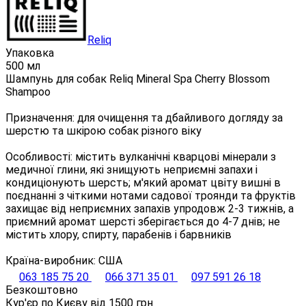
Reliq
Упаковка
500 мл
Шампунь для собак Reliq Mineral Spa Cherry Blossom
Shampoo
Призначення: для очищення та дбайливого догляду за
шерстю та шкірою собак різного віку
Особливості: містить вулканічні кварцові мінерали з
медичної глини, які знищують неприємні запахи і
кондиціонують шерсть; м'який аромат цвіту вишні в
поєднанні з чіткими нотами садової троянди та фруктів
захищає від неприємних запахів упродовж 2-3 тижнів, а
приємний аромат шерсті зберігається до 4-7 днів; не
містить хлору, спирту, парабенів і барвників
Країна-виробник: США
063 185 75 20
066 371 35 01
097 591 26 18
Безкоштовно
Кур'єр по Києву від
1500
грн