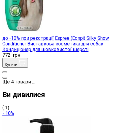
до -10% при реєстрації
Espree (Еспрі) Silky Show
Conditioner Виставкова косметика для собак
Кондиціонер для шовковистої шерсті
772
грн
Купити
Ще
4
товари
...
Ви дивилися
( 1)
- 10%