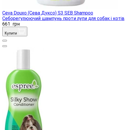
Ceva Douxo (Сева Дуксо) S3 SEB Shampoo
Себорегулюючий шампунь проти лупи для собак і котів
661
грн
Купити